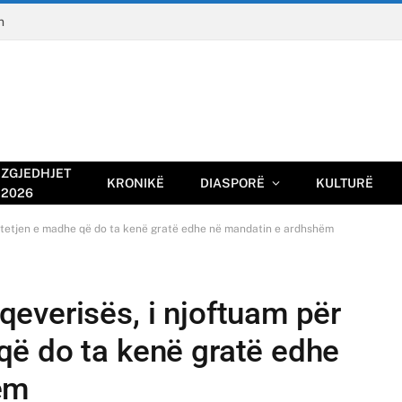
n
ZGJEDHJET
KRONIKË
DIASPORË
KULTURË
2026
tetjen e madhe që do ta kenë gratë edhe në mandatin e ardhshëm
everisës, i njoftuam për
ë do ta kenë gratë edhe
ëm