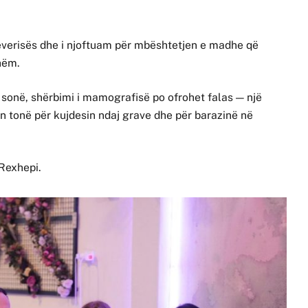
everisës dhe i njoftuam për mbështetjen e madhe që
hëm.
s sonë, shërbimi i mamografisë po ofrohet falas — një
n tonë për kujdesin ndaj grave dhe për barazinë në
 Rexhepi.