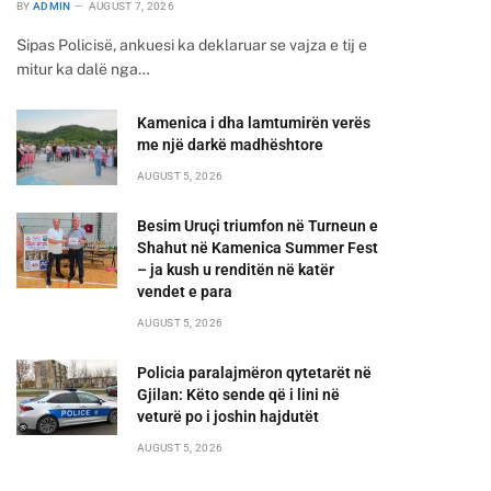
BY
ADMIN
AUGUST 7, 2026
Sipas Policisë, ankuesi ka deklaruar se vajza e tij e
mitur ka dalë nga…
Kamenica i dha lamtumirën verës
me një darkë madhështore
AUGUST 5, 2026
Besim Uruçi triumfon në Turneun e
Shahut në Kamenica Summer Fest
– ja kush u renditën në katër
vendet e para
AUGUST 5, 2026
Policia paralajmëron qytetarët në
Gjilan: Këto sende që i lini në
veturë po i joshin hajdutët
AUGUST 5, 2026