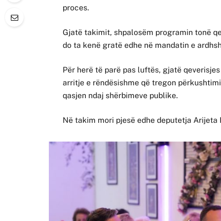
proces.
Gjatë takimit, shpalosëm programin tonë q
do ta kenë gratë edhe në mandatin e ardhs
Për herë të parë pas luftës, gjatë qeverisje
arritje e rëndësishme që tregon përkushtimi
qasjen ndaj shërbimeve publike.
Në takim mori pjesë edhe deputetja Arijeta