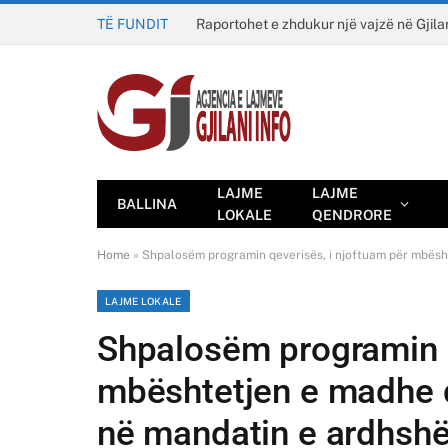
TË FUNDIT
Raportohet e zhdukur një vajzë në Gjila
LAJME
LAJME
BALLINA
LOKALE
QENDRORE
Home
»
Shpalosëm programin qeverisës, i njoftuam për mbësh
LAJME LOKALE
Shpalosëm programin q
mbështetjen e madhe q
në mandatin e ardhsh