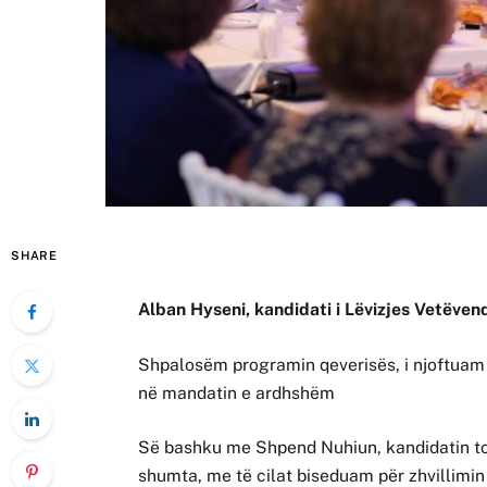
SHARE
Alban Hyseni, kandidati i Lëvizjes Vetëven
Shpalosëm programin qeverisës, i njoftuam
në mandatin e ardhshëm
Së bashku me Shpend Nuhiun, kandidatin to
shumta, me të cilat biseduam për zhvillimin