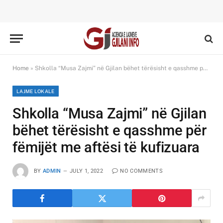
Home
»
Shkolla “Musa Zajmi” në Gjilan bëhet tërësisht e qasshme për fëmijët me aftësi të kufizuara
LAJME LOKALE
Shkolla “Musa Zajmi” në Gjilan
bëhet tërësisht e qasshme për
fëmijët me aftësi të kufizuara
BY
ADMIN
JULY 1, 2022
NO COMMENTS