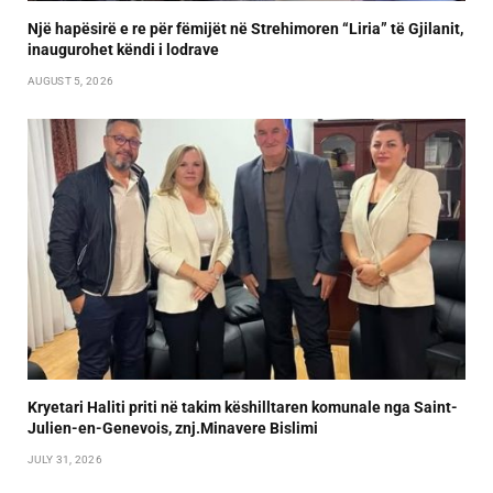
Një hapësirë e re për fëmijët në Strehimoren “Liria” të Gjilanit,
inaugurohet këndi i lodrave
AUGUST 5, 2026
Kryetari Haliti priti në takim këshilltaren komunale nga Saint-
Julien-en-Genevois, znj.Minavere Bislimi
JULY 31, 2026