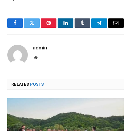
Facebook
Twitter
Pinterest
LinkedIn
Tumblr
Telegram
Email
admin
Website
RELATED
POSTS