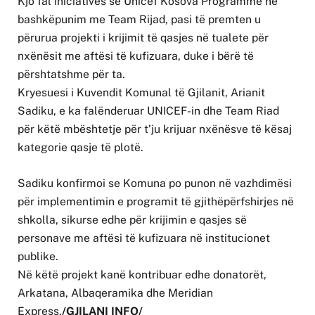
Kjo fal iniciativës së Unicef Kosova Programme në
bashkëpunim me Team Rijad, pasi të premten u
përurua projekti i krijimit të qasjes në tualete për
nxënësit me aftësi të kufizuara, duke i bërë të
përshtatshme për ta.
Kryesuesi i Kuvendit Komunal të Gjilanit, Arianit
Sadiku, e ka falënderuar UNICEF-in dhe Team Riad
për këtë mbështetje për t’ju krijuar nxënësve të kësaj
kategorie qasje të plotë.
Sadiku konfirmoi se Komuna po punon në vazhdimësi
për implementimin e programit të gjithëpërfshirjes në
shkolla, sikurse edhe për krijimin e qasjes së
personave me aftësi të kufizuara në institucionet
publike.
Në këtë projekt kanë kontribuar edhe donatorët,
Arkatana, Albaqeramika dhe Meridian
Express.
/GJILANI INFO/