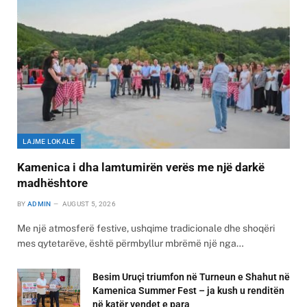
LAJME LOKALE
Kamenica i dha lamtumirën verës me një darkë
madhështore
BY
ADMIN
AUGUST 5, 2026
Me një atmosferë festive, ushqime tradicionale dhe shoqëri
mes qytetarëve, është përmbyllur mbrëmë një nga…
Besim Uruçi triumfon në Turneun e Shahut në
Kamenica Summer Fest – ja kush u renditën
në katër vendet e para