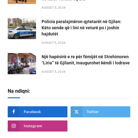
AUGUST 5, 2026
Policia paralajmëron qytetarët në Gjilan:
Këto sende që i lini në veturë po i joshin
hajdutët
AUGUST 5, 2026
Një hapësirë e re për fëmijët në Strehimoren
“Liria” të Gjilanit, inaugurohet këndi i lodrave
AUGUST 5, 2026
Na ndiqni:
Facebook
Twitter
Instagram