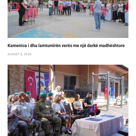
Kamenica i dha lamtumirën verës me një darkë madhështore
AUGUST 5, 2026