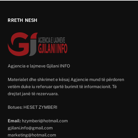
RRETH NESH
Agjencia e lajmeve Gjilani INFO
Materialet dhe shkrimet e kësaj Agjencie mund të përdoren
vetëm duke iu referuar qartë burimit të informacionit. Të
drejtat janë të rezervuara.
Botues: HESET ZYMBERI
Email:
hzymberi@hotmail.com
gjilani.info@gmail.com
marketing@hotmail.com