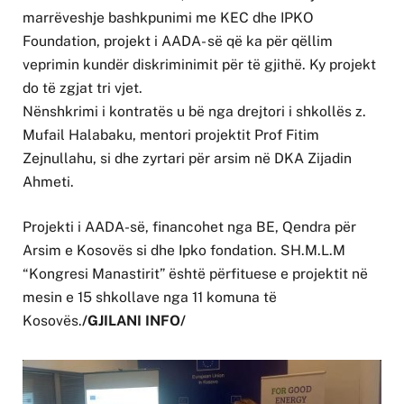
marrëveshje bashkpunimi me KEC dhe IPKO
Foundation, projekt i AADA- së që ka për qëllim
veprimin kundër diskriminimit për të gjithë. Ky projekt
do të zgjat tri vjet.
Nënshkrimi i kontratës u bë nga drejtori i shkollës z.
Mufail Halabaku, mentori projektit Prof Fitim
Zejnullahu, si dhe zyrtari për arsim në DKA Zijadin
Ahmeti.
Projekti i AADA-së, financohet nga BE, Qendra për
Arsim e Kosovës si dhe Ipko fondation. SH.M.L.M
“Kongresi Manastirit” është përfituese e projektit në
mesin e 15 shkollave nga 11 komuna të
Kosovës.
/GJILANI INFO/