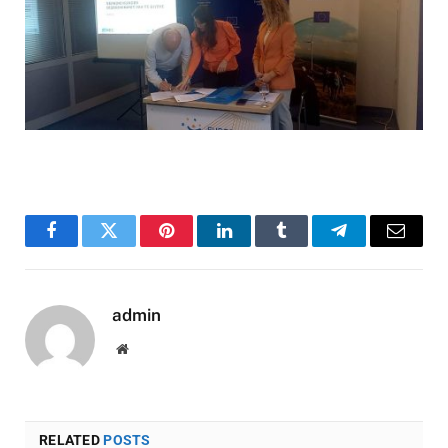
Facebook
Twitter
Pinterest
LinkedIn
Tumblr
Telegram
Email
admin
Website
RELATED
POSTS