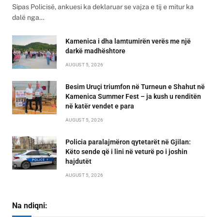
Sipas Policisë, ankuesi ka deklaruar se vajza e tij e mitur ka
dalë nga…
Kamenica i dha lamtumirën verës me një
darkë madhështore
AUGUST 5, 2026
Besim Uruçi triumfon në Turneun e Shahut në
Kamenica Summer Fest – ja kush u renditën
në katër vendet e para
AUGUST 5, 2026
Policia paralajmëron qytetarët në Gjilan:
Këto sende që i lini në veturë po i joshin
hajdutët
AUGUST 5, 2026
Na ndiqni: