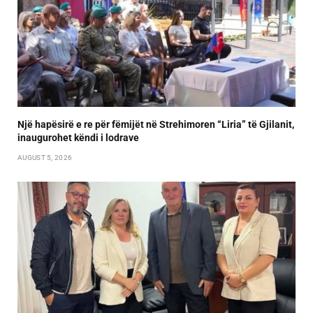
Një hapësirë e re për fëmijët në Strehimoren “Liria” të Gjilanit,
inaugurohet këndi i lodrave
AUGUST 5, 2026