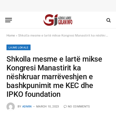
Home
»
Shkolla mesme e lartë mikse Kongresi Manastirit ka nëshkruar marrëveshjen e bashkpunimit me KEC dhe IPKO foundation
LAJME LOKALE
Shkolla mesme e lartë mikse
Kongresi Manastirit ka
nëshkruar marrëveshjen e
bashkpunimit me KEC dhe
IPKO foundation
BY
ADMIN
MARCH 10, 2023
NO COMMENTS