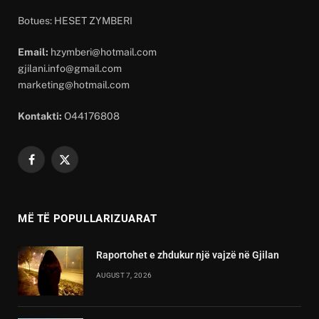
Botues: HESET ZYMBERI
Email:
hzymberi@hotmail.com
gjilani.info@gmail.com
marketing@hotmail.com
Kontakti:
O44176808
Facebook
X
(Twitter)
MË TË POPULLARIZUARAT
Raportohet e zhdukur një vajzë në Gjilan
AUGUST 7, 2026