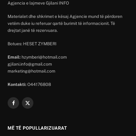
Agjencia e lajmeve Gjilani INFO
Materialet dhe shkrimet e kësaj Agjencie mund të përdoren
vetëm duke iu referuar qartë burimit të informacionit. Të
drejtat janë të rezervuara.
Botues: HESET ZYMBERI
Email:
hzymberi@hotmail.com
gjilani.info@gmail.com
marketing@hotmail.com
Kontakti:
O44176808
Facebook
X
(Twitter)
MË TË POPULLARIZUARAT