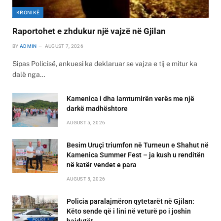
KRONIKË
Raportohet e zhdukur një vajzë në Gjilan
BY
ADMIN
AUGUST 7, 2026
Sipas Policisë, ankuesi ka deklaruar se vajza e tij e mitur ka
dalë nga…
Kamenica i dha lamtumirën verës me një
darkë madhështore
AUGUST 5, 2026
Besim Uruçi triumfon në Turneun e Shahut në
Kamenica Summer Fest – ja kush u renditën
në katër vendet e para
AUGUST 5, 2026
Policia paralajmëron qytetarët në Gjilan:
Këto sende që i lini në veturë po i joshin