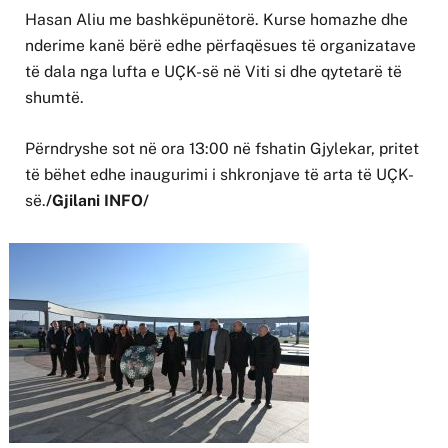
Hasan Aliu me bashkëpunëtorë. Kurse homazhe dhe
nderime kanë bërë edhe përfaqësues të organizatave
të dala nga lufta e UÇK-së në Viti si dhe qytetarë të
shumtë.
Përndryshe sot në ora 13:00 në fshatin Gjylekar, pritet
të bëhet edhe inaugurimi i shkronjave të arta të UÇK-
së.
/Gjilani INFO/