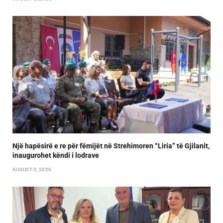
Një hapësirë e re për fëmijët në Strehimoren “Liria” të Gjilanit,
inaugurohet këndi i lodrave
AUGUST 5, 2026