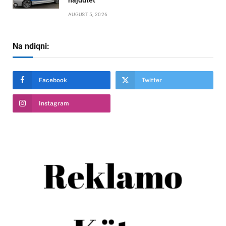
hajdutët
AUGUST 5, 2026
Na ndiqni:
Facebook
Twitter
Instagram