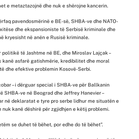
met e metaztazojnë dhe nuk e shërojne kancerin.
hpërfaq pavendosmërinë e BE-së, SHBA-ve dhe NATO-
tënxitëse dhe ekspansioniste të Serbisë kriminale dhe
në kryesisht në anën e Rusisë kriminale.
 politikë të Jashtme në BE, dhe Miroslav Lajçak –
 kanë asfarë gatishmërie, kredibilitet dhe moral
jtë dhe efektive problemin Kosovë-Serbi.
bar – i dërguar special i SHBA-ve për Ballkanin
 të SHBA-ve në Beograd dhe Jeffrey Hanevier –
 në deklaratat e tyre pro serbe lidhur me situatën e
 nuk kanë dëshirë për zgjidhjen e këtij problemi.
etëm se duhet të bëhet, por edhe do të bëhet”.