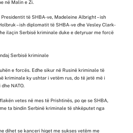
e në Malin e Zi.
sh Presidentit të SHBA-ve, Madeleine Albright – ish
olbruk – ish diplomatit të SHBA-ve dhe Vesley Clark-
he ilaçin Serbisë kriminale duke e detyruar me forcë
ndaj Serbisë kriminale
juhën e forcës. Edhe sikur në Rusinë kriminale të
ë kriminale ky ushtar i vetëm rus, do të jetë më i
i dhe NATO.
ë flakën vetes në mes të Prishtinës, po qe se SHBA,
me ta bindin Serbinë kriminale të shkëputet nga
dhe dihet se kanceri hiqet me sukses vetëm me