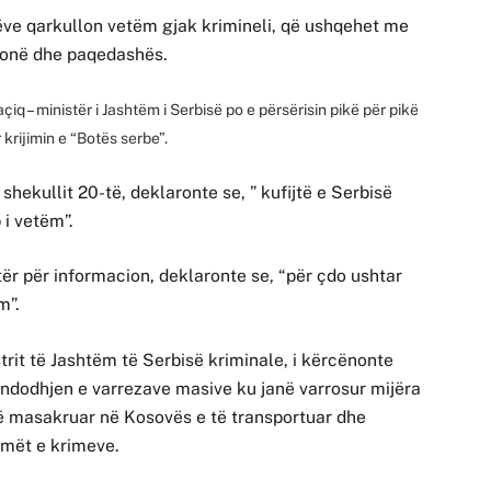
ëve qarkullon vetëm gjak krimineli, që ushqehet me
tonë dhe paqedashës.
çiq – ministër i Jashtëm i Serbisë po e përsërisin pikë për pikë
 krijimin e “Botës serbe”.
shekullit 20-të, deklaronte se, ” kufijtë e Serbisë
 i vetëm”.
ër për informacion, deklaronte se, “për çdo ushtar
m”.
strit të Jashtëm të Serbisë kriminale, i kërcënonte
 ndodhjen e varrezave masive ku janë varrosur mijëra
të masakruar në Kosovës e të transportuar dhe
urmët e krimeve.