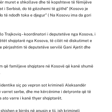
për muret e shkollave dhe të kopshteve të fëmijëve
t i Serbisë, do të gëzohemi të gjithë” (Kosovo je
do të ndodh toka e djegur” ( Na Kosovu ima da gori
 Trajkoviq – koordinatori i deputetëve nga Kosova, i
tët shqiptarë nga Kosova, të cilët në diskutimet e
e përjashtim të deputetëve servilë Gani Ajetit dhe
m që familjeve shqiptare në Kosovë që kanë shumë
.
identike siç po vepron sot krimineli Aleksandër
në varret serbe, dhe me kërcënime i detyronte që të
 ato varre i kanë thyer shqiptarët.
shishen e birrës në anusin e tij, ish krimineli