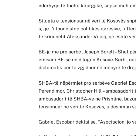
ndërhyrje të thellë kirurgjike, sepse mehle
Situata e tensionuar në veri të Kosovës s
s, që t’i thonë stop politikës agresive, luf
të kriminelit Aleksandër Vuçiq, që është vë
BE-ja me pro serbët Joseph Borell – Shef për
emisar i BE-së në dilogun Kosovë-Serbi, nuk
diplomatik për ta zgjidhur në mënyrë të dre
SHBA-të nëpërmjet pro serbëve Gabriel Esco
Perëndimor, Christopher Hill – ambasadorit
ambasadorit të SHBA-ve në Prishtinë, bazuar
tensionuar në veri të Kosovës, u dëshmun se
Gabriel Escobar deklai se, “Asociacioni jo v