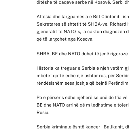
ditëshe të caqeve serbe në Kosovë, Serbi dh
Aftësia dhe largpamësia e Bill Clintonit – i
Sekretares së shtetit të SHBA-ve, Richard H
gjeneralit të NATO-s, ia caktun diagnozën d
që të largohet nga Kosova.
SHBA, BE dhe NATO duhet të jenë rigorozë 
Historia ka treguar e Serbia e njeh vetëm g
mbetet qoftë edhe një ushtar rus, për Serbin
rëndësishëm sesa joshja që bëjnë Perëndim
Po e përsëris edhe njëherë se unë do t’ia v
BE dhe NATO arrinë që m ledhatime e toleri
Rusia.
Serbia kriminale është kancer i Ballkanit, 