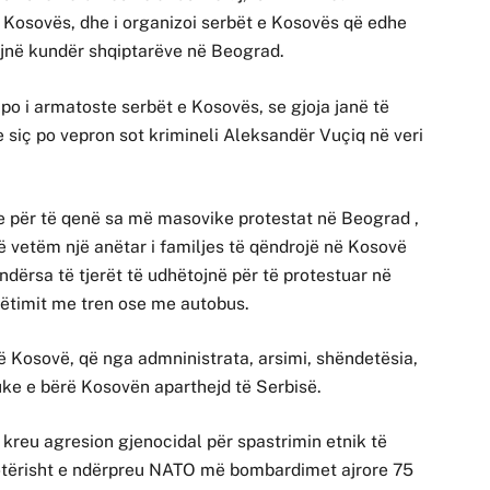
 e Kosovës, dhe i organizoi serbët e Kosovës që edhe
tojnë kundër shqiptarëve në Beograd.
po i armatoste serbët e Kosovës, se gjoja janë të
e siç po vepron sot krimineli Aleksandër Vuçiq në veri
he për të qenë sa më masovike protestat në Beograd ,
 vetëm një anëtar i familjes të qëndrojë në Kosovë
 ndërsa të tjerët të udhëtojnë për të protestuar në
ëtimit me tren ose me autobus.
në Kosovë, që nga admninistrata, arsimi, shëndetësia,
duke e bërë Kosovën aparthejd të Serbisë.
 kreu agresion gjenocidal për spastrimin etnik të
 botërisht e ndërpreu NATO më bombardimet ajrore 75