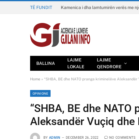
TË FUNDIT
Kamenica i dha lamtumirën verës me n
LAJME
LAJME
BALLINA
LOKALE
QENDRORE
Home
»
“SHBA, BE dhe NATO pranga kriminelëve Aleksandër V
OPINIONE
“SHBA, BE dhe NATO p
Aleksandër Vuçiq dhe 
BY
ADMIN
DECEMBER 26, 2022
NO COMMENTS