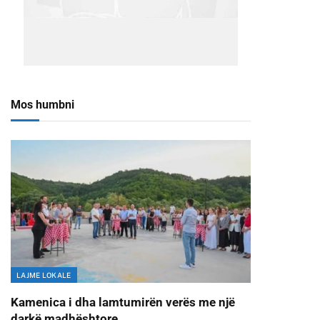
Mos humbni
LAJME LOKALE
Kamenica i dha lamtumirën verës me një
darkë madhështore