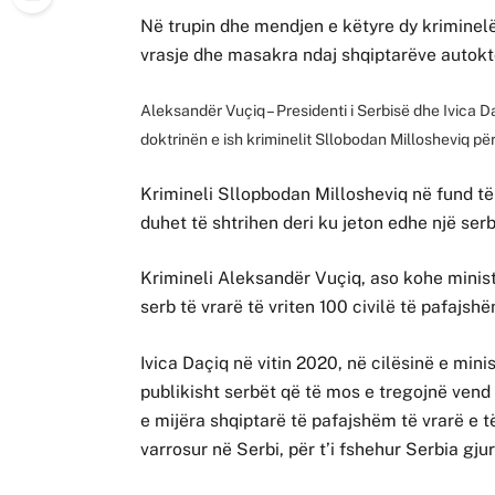
Në trupin dhe mendjen e këtyre dy kriminel
vrasje dhe masakra ndaj shqiptarëve autok
Aleksandër Vuçiq – Presidenti i Serbisë dhe Ivica Da
doktrinën e ish kriminelit Sllobodan Millosheviq për
Krimineli Sllopbodan Millosheviq në fund të 
duhet të shtrihen deri ku jeton edhe një serb
Krimineli Aleksandër Vuçiq, aso kohe minist
serb të vrarë të vriten 100 civilë të pafajshë
Ivica Daçiq në vitin 2020, në cilësinë e mini
publikisht serbët që të mos e tregojnë vend
e mijëra shqiptarë të pafajshëm të vrarë e 
varrosur në Serbi, për t’i fshehur Serbia gj