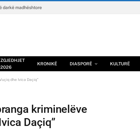
jë darkë madhështore
ZGJEDHJET
KRONIKË
DIASPORË
KULTURË
2026
uçiq dhe Ivica Daçiq”
ranga kriminelëve
Ivica Daçiq”