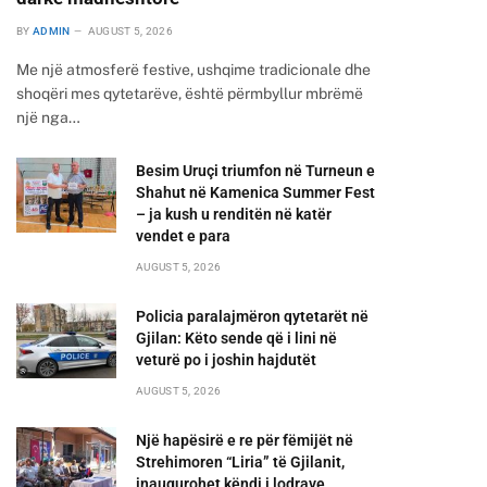
BY
ADMIN
AUGUST 5, 2026
Me një atmosferë festive, ushqime tradicionale dhe
shoqëri mes qytetarëve, është përmbyllur mbrëmë
një nga…
Besim Uruçi triumfon në Turneun e
Shahut në Kamenica Summer Fest
– ja kush u renditën në katër
vendet e para
AUGUST 5, 2026
Policia paralajmëron qytetarët në
Gjilan: Këto sende që i lini në
veturë po i joshin hajdutët
AUGUST 5, 2026
Një hapësirë e re për fëmijët në
Strehimoren “Liria” të Gjilanit,
inaugurohet këndi i lodrave