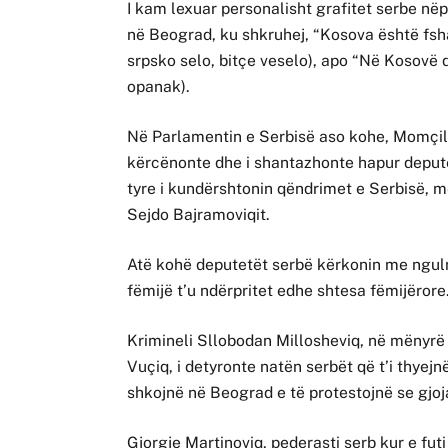
I kam lexuar personalisht grafitet serbe në
në Beograd, ku shkruhej, “Kosova është fsha
srpsko selo, bitçe veselo), apo “Në Kosovë 
opanak).
Në Parlamentin e Serbisë aso kohe, Momçillo
kërcënonte dhe i shantazhonte hapur deputë
tyre i kundërshtonin qëndrimet e Serbisë, m
Sejdo Bajramoviqit.
Atë kohë deputetët serbë kërkonin me ngul
fëmijë t’u ndërpritet edhe shtesa fëmijërore
Krimineli Sllobodan Millosheviq, në mënyrë 
Vuçiq, i detyronte natën serbët që t’i thyej
shkojnë në Beograd e të protestojnë se gjoja
Gjorgje Martinoviq, pederasti serb kur e futi 