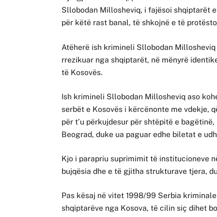
Sllobodan Millosheviq, i fajësoi shqiptarët
për këtë rast banal, të shkojnë e të protës
Atëherë ish krimineli Sllobodan Millosheviq 
rrezikuar nga shqiptarët, në mënyrë identik
të Kosovës.
Ish krimineli Sllobodan Millosheviq aso ko
serbët e Kosovës i kërcënonte me vdekje, që
për t’u përkujdesur për shtëpitë e bagëtinë,
Beograd, duke ua paguar edhe biletat e udh
Kjo i parapriu suprimimit të institucioneve 
bujqësia dhe e të gjitha strukturave tjera, 
Pas kësaj në vitet 1998/99 Serbia kriminale
shqiptarëve nga Kosova, të cilin siç dihet