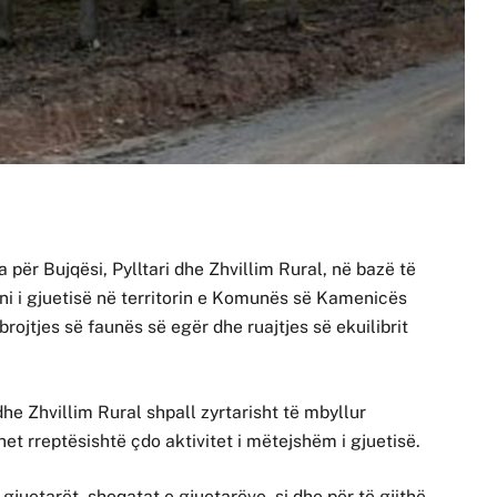
për Bujqësi, Pylltari dhe Zhvillim Rural, në bazë të
zoni i gjuetisë në territorin e Komunës së Kamenicës
ojtjes së faunës së egër dhe ruajtjes së ekuilibrit
 dhe Zhvillim Rural shpall zyrtarisht të mbyllur
et rreptësishtë çdo aktivitet i mëtejshëm i gjuetisë.
gjuetarët, shoqatat e gjuetarëve, si dhe për të gjithë