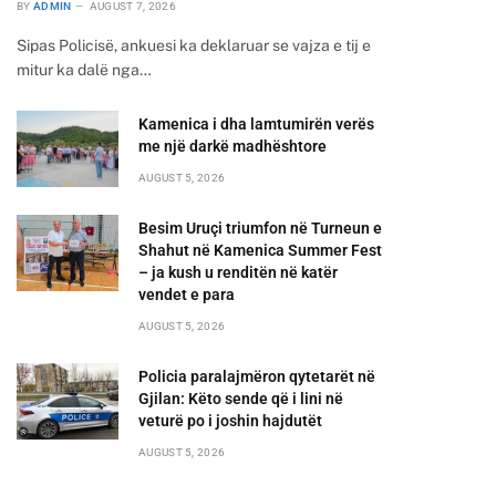
BY
ADMIN
AUGUST 7, 2026
Sipas Policisë, ankuesi ka deklaruar se vajza e tij e
mitur ka dalë nga…
Kamenica i dha lamtumirën verës
me një darkë madhështore
AUGUST 5, 2026
Besim Uruçi triumfon në Turneun e
Shahut në Kamenica Summer Fest
– ja kush u renditën në katër
vendet e para
AUGUST 5, 2026
Policia paralajmëron qytetarët në
Gjilan: Këto sende që i lini në
veturë po i joshin hajdutët
AUGUST 5, 2026