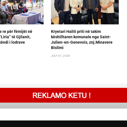
e re për fëmijët në
Kryetari Haliti priti në takim
iria” të Gjilanit,
këshilltaren komunale nga Saint-
ëndi i lodrave
Julien-en-Genevois, znj.Minavere
Bislimi
JULY 31, 2026