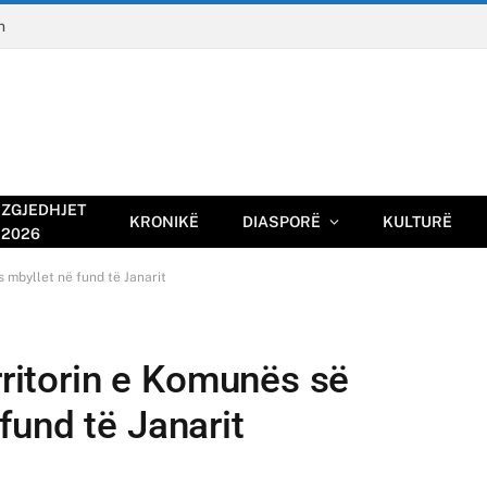
n
ZGJEDHJET
KRONIKË
DIASPORË
KULTURË
2026
 mbyllet në fund të Janarit
erritorin e Komunës së
fund të Janarit