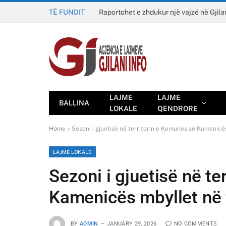
TË FUNDIT
Raportohet e zhdukur një vajzë në Gjila
LAJME
LAJME
BALLINA
LOKALE
QENDRORE
Home
»
Sezoni i gjuetisë në territorin e Komunës së Kamenicës
LAJME LOKALE
Sezoni i gjuetisë në t
Kamenicës mbyllet në 
BY
ADMIN
JANUARY 29, 2026
NO COMMENTS