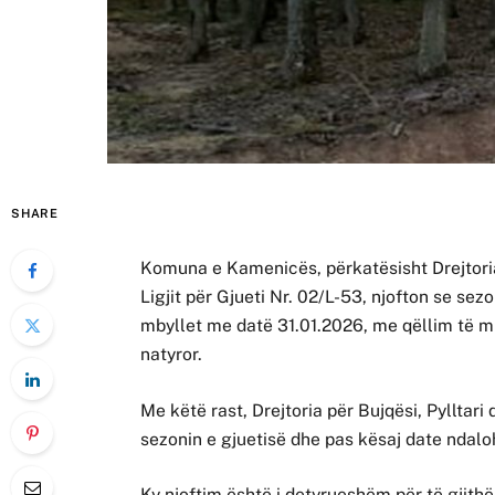
SHARE
Komuna e Kamenicës, përkatësisht Drejtoria 
Ligjit për Gjueti Nr. 02/L-53, njofton se se
mbyllet me datë 31.01.2026, me qëllim të mbr
natyror.
Me këtë rast, Drejtoria për Bujqësi, Pylltari
sezonin e gjuetisë dhe pas kësaj date ndaloh
Ky njoftim është i detyrueshëm për të gjithë 