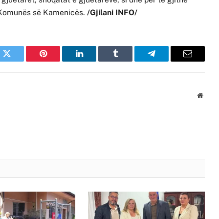
 e Komunës së Kamenicës.
/Gjilani INFO/
k
Twitter
Pinterest
LinkedIn
Tumblr
Telegram
Email
Websi