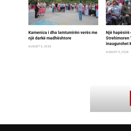
Kamenica i dha lamtumirën verës me
Një hapësirë 
një darkë madhështore
Strehimoren “L
inaugurohet k
AUGUST 5, 2026
AUGUST 5, 2026