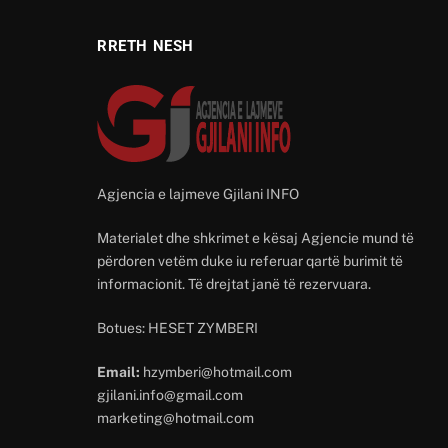
RRETH NESH
Agjencia e lajmeve Gjilani INFO
Materialet dhe shkrimet e kësaj Agjencie mund të
përdoren vetëm duke iu referuar qartë burimit të
informacionit. Të drejtat janë të rezervuara.
Botues: HESET ZYMBERI
Email:
hzymberi@hotmail.com
gjilani.info@gmail.com
marketing@hotmail.com