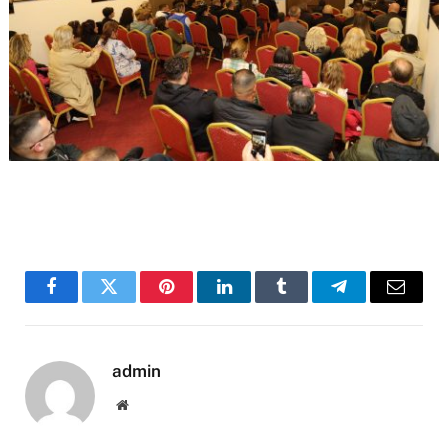
Facebook
Twitter
Pinterest
LinkedIn
Tumblr
Telegram
Email
admin
Website