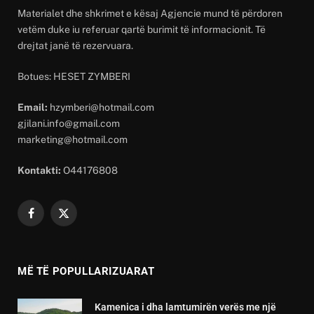
Materialet dhe shkrimet e kësaj Agjencie mund të përdoren
vetëm duke iu referuar qartë burimit të informacionit. Të
drejtat janë të rezervuara.
Botues: HESET ZYMBERI
Email:
hzymberi@hotmail.com
gjilani.info@gmail.com
marketing@hotmail.com
Kontakti:
O44176808
Facebook
X
(Twitter)
MË TË POPULLARIZUARAT
Kamenica i dha lamtumirën verës me një