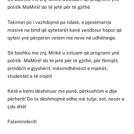
politik MaMirë! do të jetë për të gjithë
Takimet po i vazhdojmë pa ndalë, e pjesëmarrja
masive na bind që qytetarët kanë vendosur hapur që
qyteti ynë përparon vetëm me neve në udhëheqje.
Së bashku me znj. Mrikë u zotuam që programi ynë
politik MaMirë! do të jetë për të gjithë, për fëmijët,
prindërit e gjyshërit. mësimdhënësit e mjekët,
studentët e të rinjët!
Këtë e kemi dëshmuar me punë, përkushtim e dije
përherë! Do ta dëshmojmë edhe më tutje, sot, nesër e
çdo ditë!
Faleminderit!