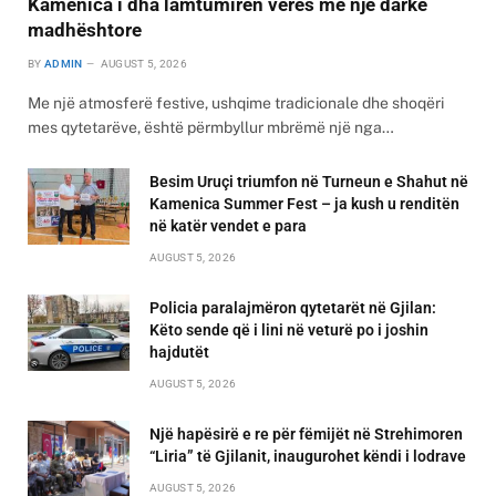
Kamenica i dha lamtumirën verës me një darkë
madhështore
BY
ADMIN
AUGUST 5, 2026
Me një atmosferë festive, ushqime tradicionale dhe shoqëri
mes qytetarëve, është përmbyllur mbrëmë një nga…
Besim Uruçi triumfon në Turneun e Shahut në
Kamenica Summer Fest – ja kush u renditën
në katër vendet e para
AUGUST 5, 2026
Policia paralajmëron qytetarët në Gjilan:
Këto sende që i lini në veturë po i joshin
hajdutët
AUGUST 5, 2026
Një hapësirë e re për fëmijët në Strehimoren
“Liria” të Gjilanit, inaugurohet këndi i lodrave
AUGUST 5, 2026