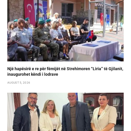
Një hapësirë e re për fëmijët në Strehimoren “Liria” të Gjilanit,
inaugurohet këndi i lodrave
AUGUST 5, 2026