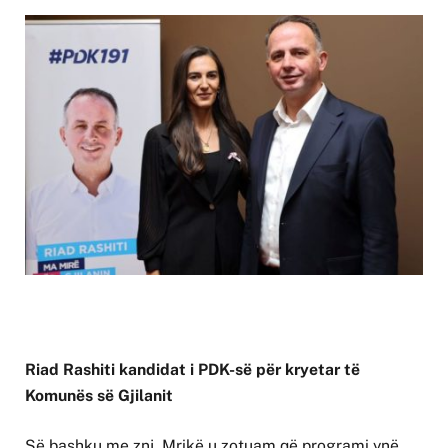
Riad Rashiti kandidat i PDK-së për kryetar të
Komunës së Gjilanit
Së bashku me znj. Mrikë u zotuam që programi ynë