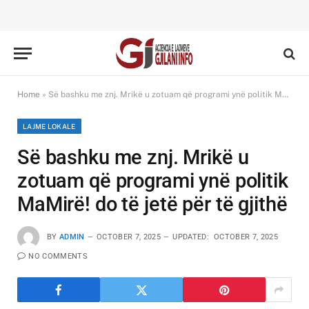
Home
»
Së bashku me znj. Mrikë u zotuam që programi ynë politik MaMirë! do të jetë për të gjithë
LAJME LOKALE
Së bashku me znj. Mrikë u
zotuam që programi ynë politik
MaMirë! do të jetë për të gjithë
BY
ADMIN
OCTOBER 7, 2025
UPDATED:
OCTOBER 7, 2025
NO COMMENTS