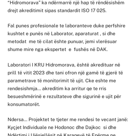
“Hidromorava” ka ndërmarrë një hap të rëndësishëm
drejt akreditimit sipas standardit ISO 17 025.
Fal punes profesionale te laboranteve duke perfshire
kushtet e punës në Laborator, aparaturat , si dhe
metodat me të cilat ështe punuar, jemi vlerësuar
shume mire nga ekspertet e fushës në DAK.
Laboratori I KRU Hidromorava, është akredituar në
prill të vitit 2023 dhe tani ofron një gamë të gjerë të
parametrave të monitorimit të ujit. Cke eshte me
rendesishmja… akreditim ka arritur qe te rris
besueshmërinë e rezultateve dhe sigurinë e ujit për
konsumatorët.
Ndersa… Projektet te tjeter me rendesi te vecant janë:
Kyçjet Individuale ne Hodonoc dhe Dajkoc si dhe
Ndërtimi i Ujësjellësit në Karaqevë të Epërme ne