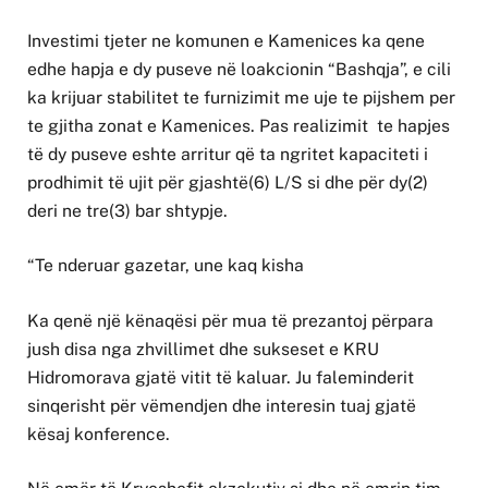
Investimi tjeter ne komunen e Kamenices ka qene
edhe hapja e dy puseve në loakcionin “Bashqja”, e cili
ka krijuar stabilitet te furnizimit me uje te pijshem per
te gjitha zonat e Kamenices. Pas realizimit te hapjes
të dy puseve eshte arritur që ta ngritet kapaciteti i
prodhimit të ujit për gjashtë(6) L/S si dhe për dy(2)
deri ne tre(3) bar shtypje.
“Te nderuar gazetar, une kaq kisha
Ka qenë një kënaqësi për mua të prezantoj përpara
jush disa nga zhvillimet dhe sukseset e KRU
Hidromorava gjatë vitit të kaluar. Ju faleminderit
sinqerisht për vëmendjen dhe interesin tuaj gjatë
kësaj konference.