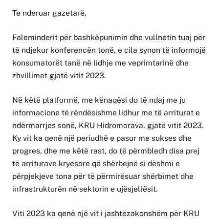
Te nderuar gazetarë,
Faleminderit për bashkëpunimin dhe vullnetin tuaj për
të ndjekur konferencën tonë, e cila synon të informojë
konsumatorët tanë në lidhje me veprimtarinë dhe
zhvillimet gjatë vitit 2023.
Në këtë platformë, me kënaqësi do të ndaj me ju
informacione të rëndësishme lidhur me të arriturat e
ndërmarrjes sonë, KRU Hidromorava, gjatë vitit 2023.
Ky vit ka qenë një periudhë e pasur me sukses dhe
progres, dhe me këtë rast, do të përmbledh disa prej
të arriturave kryesore që shërbejnë si dëshmi e
përpjekjeve tona për të përmirësuar shërbimet dhe
infrastrukturën në sektorin e ujësjellësit.
Viti 2023 ka qenë një vit i jashtëzakonshëm për KRU