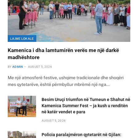
LAJME LOKALE
Kamenica i dha lamtumirën verës me një darkë
madhështore
BY
ADMIN
AUGUST 5, 2026
Me një atmosferë festive, ushqime tradicionale dhe shoqëri
mes qytetarëve, është përmbyllur mbrëmë një nga…
Besim Uruçi triumfon në Turneun e Shahut në
Kamenica Summer Fest – ja kush u renditën
në katër vendet e para
AUGUST 5, 2026
Policia paralajmëron qytetarët në Gjilan: