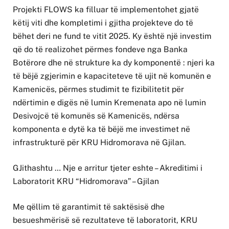
Projekti FLOWS ka filluar të implementohet gjatë
këtij viti dhe kompletimi i gjitha projekteve do të
bëhet deri ne fund te vitit 2025. Ky është një investim
që do të realizohet përmes fondeve nga Banka
Botërore dhe në strukture ka dy komponentë : njeri ka
të bëjë zgjerimin e kapaciteteve të ujit në komunën e
Kamenicës, përmes studimit te fizibilitetit për
ndërtimin e digës në lumin Kremenata apo në lumin
Desivojcë të komunës së Kamenicës, ndërsa
komponenta e dytë ka të bëjë me investimet në
infrastrukturë për KRU Hidromorava në Gjilan.
GJithashtu … Nje e arritur tjeter eshte – Akreditimi i
Laboratorit KRU “Hidromorava” – Gjilan
Me qëllim të garantimit të saktësisë dhe
besueshmërisë së rezultateve të laboratorit, KRU