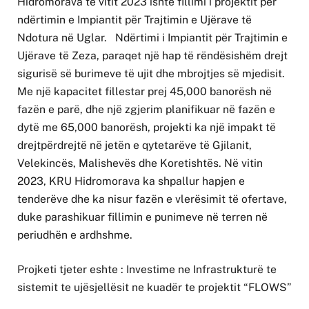
Hidromorava të vitit 2023 ishte fillimi i projektit për
ndërtimin e Impiantit për Trajtimin e Ujërave të
Ndotura në Uglar. Ndërtimi i Impiantit për Trajtimin e
Ujërave të Zeza, paraqet një hap të rëndësishëm drejt
sigurisë së burimeve të ujit dhe mbrojtjes së mjedisit.
Me një kapacitet fillestar prej 45,000 banorësh në
fazën e parë, dhe një zgjerim planifikuar në fazën e
dytë me 65,000 banorësh, projekti ka një impakt të
drejtpërdrejtë në jetën e qytetarëve të Gjilanit,
Velekincës, Malishevës dhe Koretishtës. Në vitin
2023, KRU Hidromorava ka shpallur hapjen e
tenderëve dhe ka nisur fazën e vlerësimit të ofertave,
duke parashikuar fillimin e punimeve në terren në
periudhën e ardhshme.
Projketi tjeter eshte : Investime ne Infrastrukturë te
sistemit te ujësjellësit ne kuadër te projektit “FLOWS”