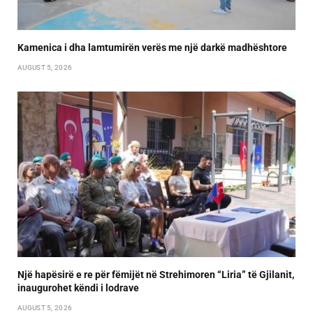
Kamenica i dha lamtumirën verës me një darkë madhështore
AUGUST 5, 2026
Një hapësirë e re për fëmijët në Strehimoren “Liria” të Gjilanit,
inaugurohet këndi i lodrave
AUGUST 5, 2026