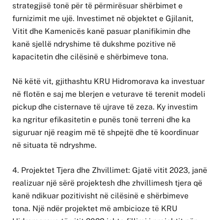
strategjisë tonë për të përmirësuar shërbimet e
furnizimit me ujë. Investimet në objektet e Gjilanit,
Vitit dhe Kamenicës kanë pasuar planifikimin dhe
kanë sjellë ndryshime të dukshme pozitive në
kapacitetin dhe cilësinë e shërbimeve tona.
Në këtë vit, gjithashtu KRU Hidromorava ka investuar
në flotën e saj me blerjen e veturave të terenit modeli
pickup dhe cisternave të ujrave të zeza. Ky investim
ka ngritur efikasitetin e punës tonë terreni dhe ka
siguruar një reagim më të shpejtë dhe të koordinuar
në situata të ndryshme.
4. Projektet Tjera dhe Zhvillimet: Gjatë vitit 2023, janë
realizuar një sërë projektesh dhe zhvillimesh tjera që
kanë ndikuar pozitivisht në cilësinë e shërbimeve
tona. Një ndër projektet më ambicioze të KRU