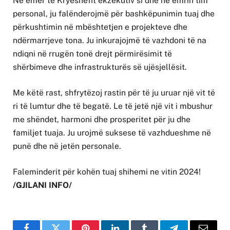
Në emër të Kryeshefit ekzekutiv si dhe në emrin tim
personal, ju falënderojmë për bashkëpunimin tuaj dhe
përkushtimin në mbështetjen e projekteve dhe
ndërmarrjeve tona. Ju inkurajojmë të vazhdoni të na
ndiqni në rrugën tonë drejt përmirësimit të
shërbimeve dhe infrastrukturës së ujësjellësit.
Me këtë rast, shfrytëzoj rastin për të ju uruar një vit të
ri të lumtur dhe të begatë. Le të jetë një vit i mbushur
me shëndet, harmoni dhe prosperitet për ju dhe
familjet tuaja. Ju urojmë suksese të vazhdueshme në
punë dhe në jetën personale.
Faleminderit për kohën tuaj shihemi ne vitin 2024!
/GJILANI INFO/