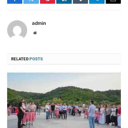
Facebook
Twitter
Pinterest
LinkedIn
Tumblr
Telegram
Email
admin
Website
RELATED
POSTS