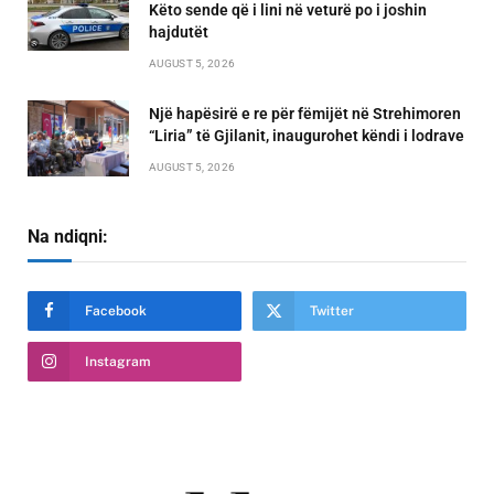
Këto sende që i lini në veturë po i joshin
hajdutët
AUGUST 5, 2026
Një hapësirë e re për fëmijët në Strehimoren
“Liria” të Gjilanit, inaugurohet këndi i lodrave
AUGUST 5, 2026
Na ndiqni:
Facebook
Twitter
Instagram