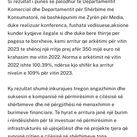
Si rezultat i punës së palodhur të Departamentit
Komercial dhe Departamentit për Shërbime me
Konsumatorë, në bashkëpunim me Zyrën për Media,
duke realizuar konferenca, fushata vedisuese,aksione
kunder kyqjeve ilegale si dhe duke bere thirrje per
pagesa te borxheve, kemi arritur qe arkëtimi për vitin
2023 te shënoj një rritje prej afër 350 mijë euro në
krahasim me vitin 2022. Norma e arkëtimit në vitin
2022 ishte 100.39%, ndërsa kjo shifër ka arritur
nivelin e 109% për vitin 2023.
Ky rezultat shumë inkurajues tregon angazhimin dhe
suksesin e kompanisë në përmirësimin e cilësisë së
shërbimeve dhe në përgjithësi në menaxhimin e
burimeve financiare. Te hyrat e arritura janë një burim
i rëndësishëm për të investuar në përmirësimin e
infrastrukturës së ujësjellësit dhe në projekte tjera që
synojnë rritjen e cilësisë së shërbimeve tona.