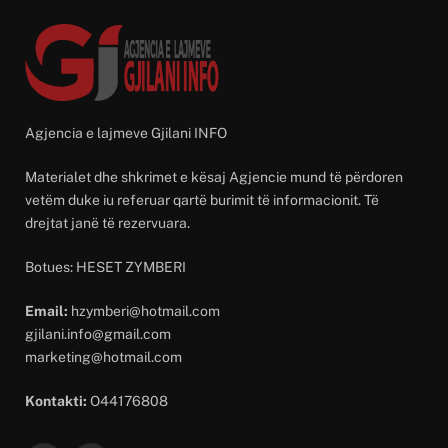
Agjencia e lajmeve Gjilani INFO
Materialet dhe shkrimet e kësaj Agjencie mund të përdoren
vetëm duke iu referuar qartë burimit të informacionit. Të
drejtat janë të rezervuara.
Botues: HESET ZYMBERI
Email:
hzymberi@hotmail.com
gjilani.info@gmail.com
marketing@hotmail.com
Kontakti:
O44176808