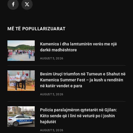
Facebook
X
(Twitter)
MË TË POPULLARIZUARAT
Kamenica i dha lamtumirën verës me një
darkë madhështore
AUGUST 5, 2026
Besim Uruçi triumfon në Turneun e Shahut në
Kamenica Summer Fest – ja kush u renditën
në katër vendet e para
AUGUST 5, 2026
Policia paralajmëron qytetarët në Gjilan:
Këto sende që i lini në veturë po i joshin
hajdutët
AUGUST 5, 2026