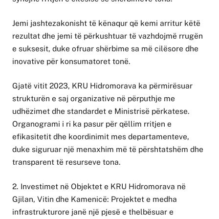
Jemi jashtezakonisht të kënaqur që kemi arritur këtë
rezultat dhe jemi të përkushtuar të vazhdojmë rrugën
e suksesit, duke ofruar shërbime sa më cilësore dhe
inovative për konsumatoret tonë.
Gjatë vitit 2023, KRU Hidromorava ka përmirësuar
strukturën e saj organizative në përputhje me
udhëzimet dhe standardet e Ministrisë përkatese.
Organogrami i ri ka pasur për qëllim rritjen e
efikasitetit dhe koordinimit mes departamenteve,
duke siguruar një menaxhim më të përshtatshëm dhe
transparent të resurseve tona.
2. Investimet në Objektet e KRU Hidromorava në
Gjilan, Vitin dhe Kamenicë: Projektet e medha
infrastrukturore janë një pjesë e thelbësuar e