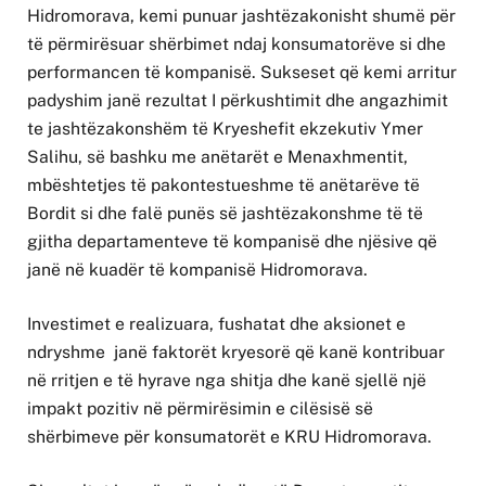
Hidromorava, kemi punuar jashtëzakonisht shumë për
të përmirësuar shërbimet ndaj konsumatorëve si dhe
performancen të kompanisë. Sukseset që kemi arritur
padyshim janë rezultat I përkushtimit dhe angazhimit
te jashtëzakonshëm të Kryeshefit ekzekutiv Ymer
Salihu, së bashku me anëtarët e Menaxhmentit,
mbështetjes të pakontestueshme të anëtarëve të
Bordit si dhe falë punës së jashtëzakonshme të të
gjitha departamenteve të kompanisë dhe njësive që
janë në kuadër të kompanisë Hidromorava.
Investimet e realizuara, fushatat dhe aksionet e
ndryshme janë faktorët kryesorë që kanë kontribuar
në rritjen e të hyrave nga shitja dhe kanë sjellë një
impakt pozitiv në përmirësimin e cilësisë së
shërbimeve për konsumatorët e KRU Hidromorava.