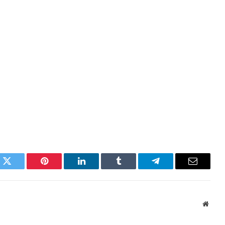
k
Twitter
Pinterest
LinkedIn
Tumblr
Telegram
Email
Websi