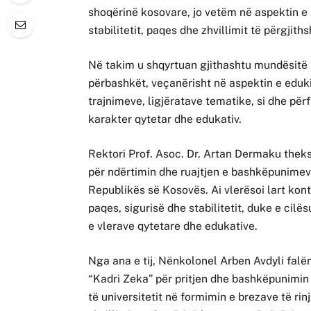
shoqërinë kosovare, jo vetëm në aspektin e 
stabilitetit, paqes dhe zhvillimit të përgjit
Në takim u shqyrtuan gjithashtu mundësitë
përbashkët, veçanërisht në aspektin e eduki
trajnimeve, ligjëratave tematike, si dhe për
karakter qytetar dhe edukativ.
Rektori Prof. Asoc. Dr. Artan Dermaku theks
për ndërtimin dhe ruajtjen e bashkëpunimev
Republikës së Kosovës. Ai vlerësoi lart kont
paqes, sigurisë dhe stabilitetit, duke e cil
e vlerave qytetare dhe edukative.
Nga ana e tij, Nënkolonel Arben Avdyli falën
“Kadri Zeka” për pritjen dhe bashkëpunimin
të universitetit në formimin e brezave të rin