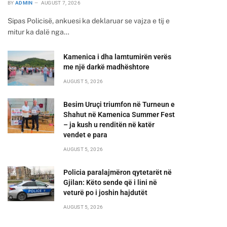
BY
ADMIN
AUGUST 7, 2026
Sipas Policisë, ankuesi ka deklaruar se vajza e tij e
mitur ka dalë nga…
Kamenica i dha lamtumirën verës
me një darkë madhështore
AUGUST 5, 2026
Besim Uruçi triumfon në Turneun e
Shahut në Kamenica Summer Fest
– ja kush u renditën në katër
vendet e para
AUGUST 5, 2026
Policia paralajmëron qytetarët në
Gjilan: Këto sende që i lini në
veturë po i joshin hajdutët
AUGUST 5, 2026