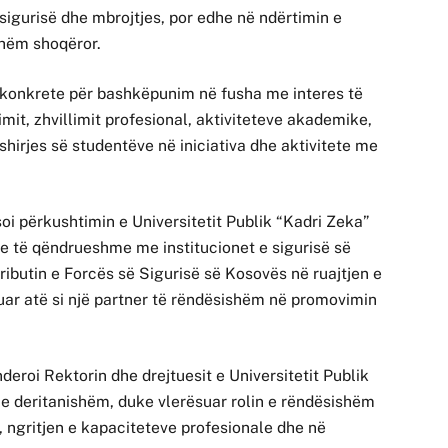
sigurisë dhe mbrojtjes, por edhe në ndërtimin e
hshëm shoqëror.
 konkrete për bashkëpunim në fusha me interes të
mit, zhvillimit profesional, aktiviteteve akademike,
fshirjes së studentëve në iniciativa dhe aktivitete me
oi përkushtimin e Universitetit Publik “Kadri Zeka”
e të qëndrueshme me institucionet e sigurisë së
ributin e Forcës së Sigurisë së Kosovës në ruajtjen e
ësuar atë si një partner të rëndësishëm në promovimin
deroi Rektorin dhe drejtuesit e Universitetit Publik
 e deritanishëm, duke vlerësuar rolin e rëndësishëm
j, ngritjen e kapaciteteve profesionale dhe në