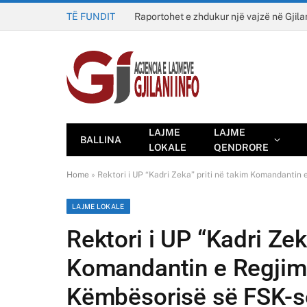
TË FUNDIT
Raportohet e zhdukur një vajzë në Gjila
LAJME
LAJME
BALLINA
LOKALE
QENDRORE
Home
»
Rektori i UP “Kadri Zeka” priti në takim Komandantin 
LAJME LOKALE
Rektori i UP “Kadri Zek
Komandantin e Regjime
Këmbësorisë së FSK-së