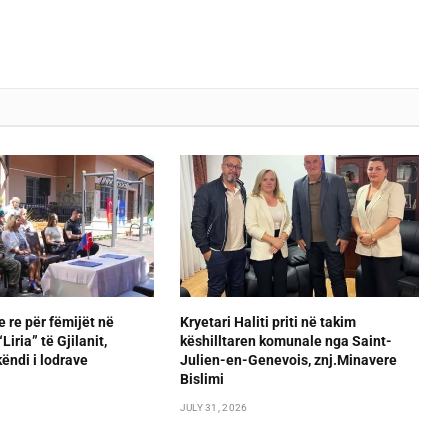
e re për fëmijët në
Kryetari Haliti priti në takim
iria” të Gjilanit,
këshilltaren komunale nga Saint-
ëndi i lodrave
Julien-en-Genevois, znj.Minavere
Bislimi
JULY 31, 2026