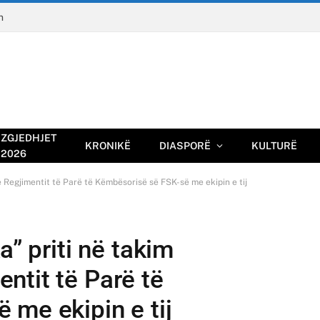
n
ZGJEDHJET
KRONIKË
DIASPORË
KULTURË
2026
e Regjimentit të Parë të Këmbësorisë së FSK-së me ekipin e tij
a” priti në takim
ntit të Parë të
 me ekipin e tij