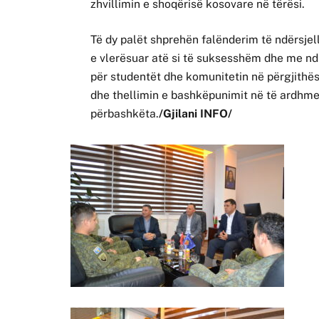
zhvillimin e shoqërisë kosovare në tërësi.
Të dy palët shprehën falënderim të ndërsjell
e vlerësuar atë si të suksesshëm dhe me ndi
për studentët dhe komunitetin në përgjithës
dhe thellimin e bashkëpunimit në të ardhme
përbashkëta.
/Gjilani INFO/