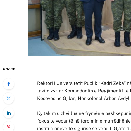
SHARE
Rektori i Universitetit Publik “Kadri Zeka” n
takim zyrtar Komandantin e Regjimentit të 
Kosovës në Gjilan, Nënkolonel Arben Avdyli, i
Ky takim u zhvillua në frymën e bashkëpunim
fokus të veçantë në forcimin e marrëdhënieve
institucioneve të sigurisë së vendit. Gjatë 