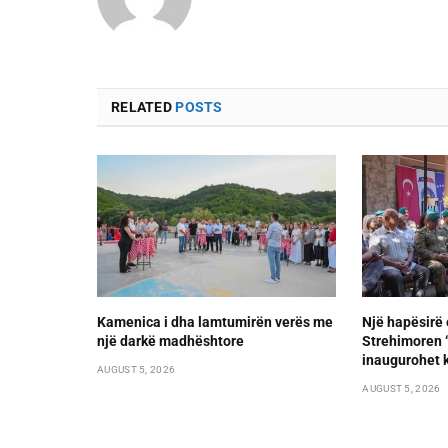
RELATED
POSTS
Kamenica i dha lamtumirën verës me
Një hapësirë 
një darkë madhështore
Strehimoren “L
inaugurohet k
AUGUST 5, 2026
AUGUST 5, 2026