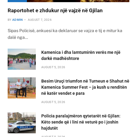
Raportohet e zhdukur një vajzë në Gjilan
BY
ADMIN
AUGUST 7, 2026
Sipas Policisë, ankuesi ka deklaruar se vajza e tij e mitur ka
dalë nga…
Kamenica i dha lamtumirën verës me një
darkë madhështore
AUGUST 5, 2026
Besim Uruçi triumfon në Turneun e Shahut në
Kamenica Summer Fest – ja kush u renditën
në katër vendet e para
AUGUST 5, 2026
Policia paralajmëron qytetarët në Gjilan:
Këto sende që i lini në veturë po i joshin
hajdutët
AUGUST 5, 2026