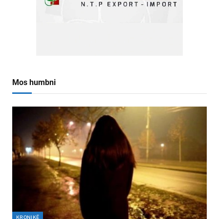
Mos humbni
KRONIKË