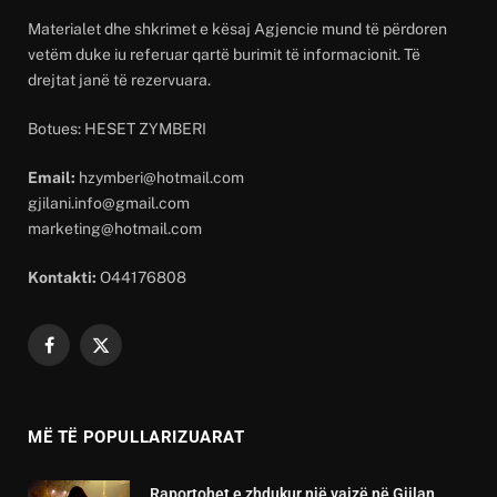
Materialet dhe shkrimet e kësaj Agjencie mund të përdoren
vetëm duke iu referuar qartë burimit të informacionit. Të
drejtat janë të rezervuara.
Botues: HESET ZYMBERI
Email:
hzymberi@hotmail.com
gjilani.info@gmail.com
marketing@hotmail.com
Kontakti:
O44176808
Facebook
X
(Twitter)
MË TË POPULLARIZUARAT
Raportohet e zhdukur një vajzë në Gjilan