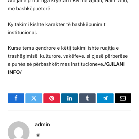
Ata janë pritur nga kryetari i KBI në Gjilan, Naim Aliu,
me bashkëpuëtorë .
Ky takimi kishte karakter të bashkëpunimit
institucional.
Kurse tema qendrore e këtij takimi ishte ruajtja e
trashëgimisë kulturore, vakëfeve, si pjesë përbërëse
e punës së përbashkët mes institucioneve.
/GJILANI
INFO/
Facebook
Twitter
Pinterest
LinkedIn
Tumblr
Telegram
Email
admin
Website