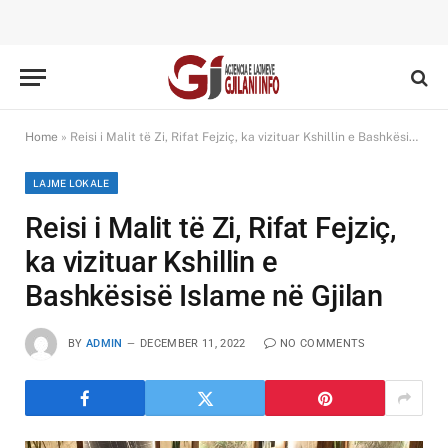
Home
»
Reisi i Malit të Zi, Rifat Fejziç, ka vizituar Kshillin e Bashkësisë Islame në Gjilan
LAJME LOKALE
Reisi i Malit të Zi, Rifat Fejziç,
ka vizituar Kshillin e
Bashkësisë Islame në Gjilan
BY
ADMIN
DECEMBER 11, 2022
NO COMMENTS