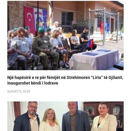
Një hapësirë e re për fëmijët në Strehimoren “Liria” të Gjilanit,
inaugurohet këndi i lodrave
AUGUST 5, 2026