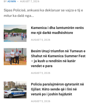
BY
ADMIN
AUGUST 7, 2026
Sipas Policisë, ankuesi ka deklaruar se vajza e tij e
mitur ka dalë nga…
Kamenica i dha lamtumirën verës
me një darkë madhështore
AUGUST 5, 2026
Besim Uruçi triumfon në Turneun e
Shahut në Kamenica Summer Fest
– ja kush u renditën në katër
vendet e para
AUGUST 5, 2026
Policia paralajmëron qytetarët në
Gjilan: Këto sende që i lini në
veturë po i joshin hajdutët
AUGUST 5, 2026