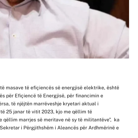
 të masave të efiçiencës së energjisë elektrike, është
 për Efiçiencë të Energjisë, për financimin e
ërsa, të njëjtën marrëveshje kryetari aktual i
ë 25 janar të vitit 2023, kjo me qëllim të
e qëllim marrjes së meritave në sy të militantëve”, ka
 Sekretar i Përgjithshëm i Aleancës për Ardhmërinë e