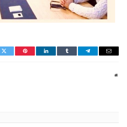
k
Twitter
Pinterest
LinkedIn
Tumblr
Telegram
Email
Websi