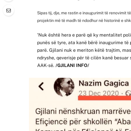
Sipas tij, dje, me rastin e inaugurimit të renovimit 
projektin më të madh të ndodhur në historinë e shk
‘Nuk është hera e parë që ky mentalitet pol
punës së tyre, ata kanë bërë inaugurime të 
parë. Gjilani nuk e meriton këtë trajtim, ma
ndryshe, qeverisje për të cilën kanë besuar s
AAK-së.
/GJILANI INFO/