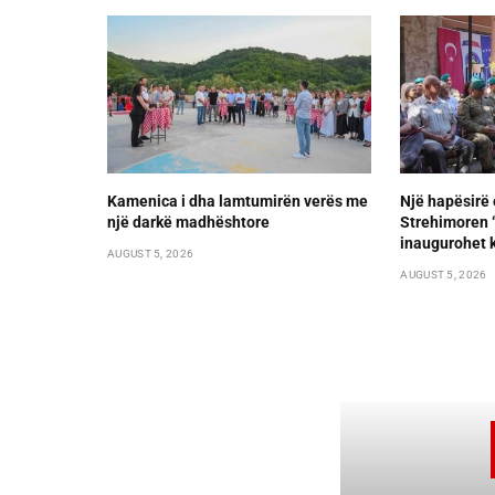
Kamenica i dha lamtumirën verës me
Një hapësirë 
një darkë madhështore
Strehimoren “L
inaugurohet k
AUGUST 5, 2026
AUGUST 5, 2026