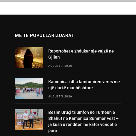
MË TË POPULLARIZUARAT
Raportohet e zhdukur një vajzë në
Gjilan
AUGUST 7, 2026
Kamenica i dha lamtumirën verës me
një darkë madhështore
AUGUST 5, 2026
Besim Uruçi triumfon në Turneun e
Shahut në Kamenica Summer Fest –
ja kush u renditën në katër vendet e
para