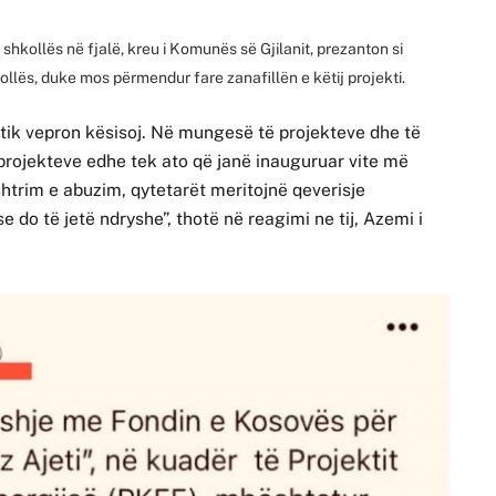
të shkollës në fjalë, kreu i Komunës së Gjilanit, prezanton si
ollës, duke mos përmendur fare zanafillën e këtij projekti.
itik vepron kësisoj. Në mungesë të projekteve dhe të
projekteve edhe tek ato që janë inauguruar vite më
shtrim e abuzim, qytetarët meritojnë qeverisje
e do të jetë ndryshe”, thotë në reagimi ne tij, Azemi i