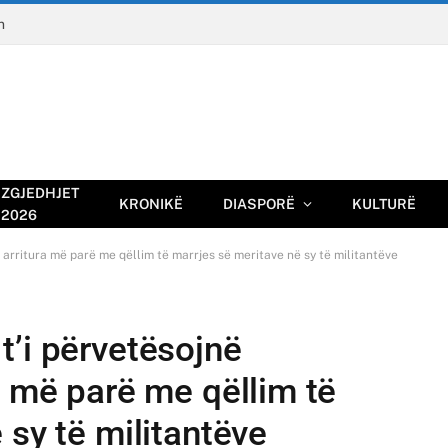
n
ZGJEDHJET
KRONIKË
DIASPORË
KULTURË
2026
arritura më parë me qëllim të marrjes së meritave në sy të militantëve
t’i përvetësojnë
a më parë me qëllim të
 sy të militantëve