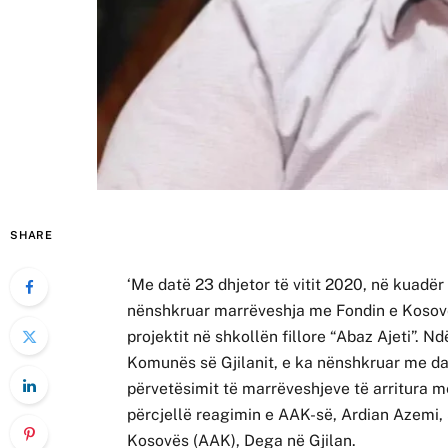
SHARE
‘Me datë 23 dhjetor të vitit 2020, në kuadër
nënshkruar marrëveshja me Fondin e Kosovës
projektit në shkollën fillore “Abaz Ajeti”. Nd
Komunës së Gjilanit, e ka nënshkruar me dat
përvetësimit të marrëveshjeve të arritura m
përcjellë reagimin e AAK-së, Ardian Azemi,
Kosovës (AAK), Dega në Gjilan.