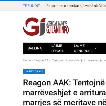
TË FUNDIT
Raportohet e zhdukur një vajzë në Gjila
LAJME
LAJME
BALLINA
LOKALE
QENDRORE
Home
»
Reagon AAK: Tentojnë t’i përvetësojnë marrëveshjet e 
LAJME LOKALE
Reagon AAK: Tentojnë 
marrëveshjet e arritur
marrjes së meritave në