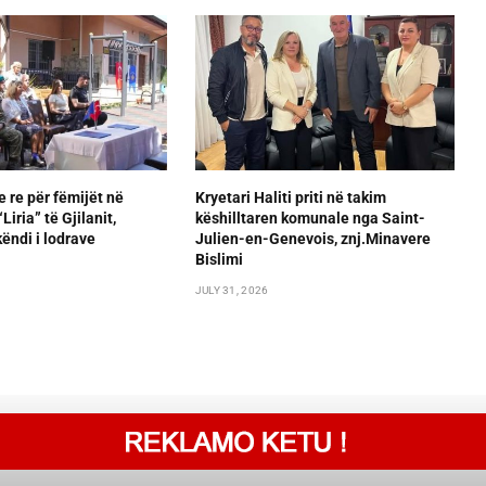
e re për fëmijët në
Kryetari Haliti priti në takim
iria” të Gjilanit,
këshilltaren komunale nga Saint-
ëndi i lodrave
Julien-en-Genevois, znj.Minavere
Bislimi
JULY 31, 2026