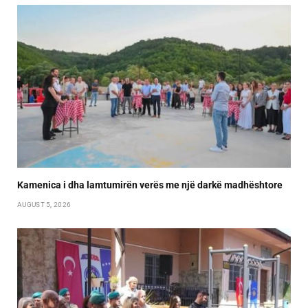
Kamenica i dha lamtumirën verës me një darkë madhështore
AUGUST 5, 2026