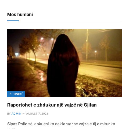
Mos humbni
KRONIKË
Raportohet e zhdukur një vajzë në Gjilan
BY
ADMIN
AUGUST 7, 2026
Sipas Policisë, ankuesi ka deklaruar se vajza e tij e mitur ka