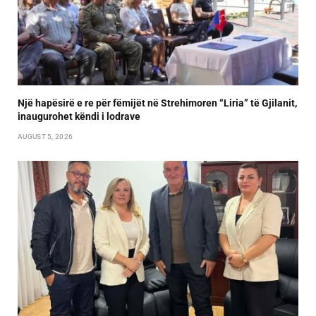
Një hapësirë e re për fëmijët në Strehimoren “Liria” të Gjilanit,
inaugurohet këndi i lodrave
AUGUST 5, 2026