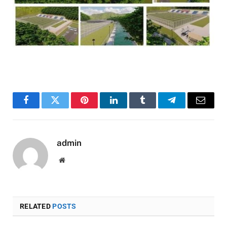
Facebook
Twitter
Pinterest
LinkedIn
Tumblr
Telegram
Email
admin
Website
RELATED
POSTS