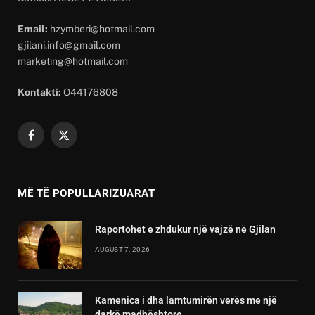
Email:
hzymberi@hotmail.com
gjilani.info@gmail.com
marketing@hotmail.com
Kontakti:
O44176808
Facebook
X
(Twitter)
MË TË POPULLARIZUARAT
Raportohet e zhdukur një vajzë në Gjilan
AUGUST 7, 2026
Kamenica i dha lamtumirën verës me një
darkë madhështore