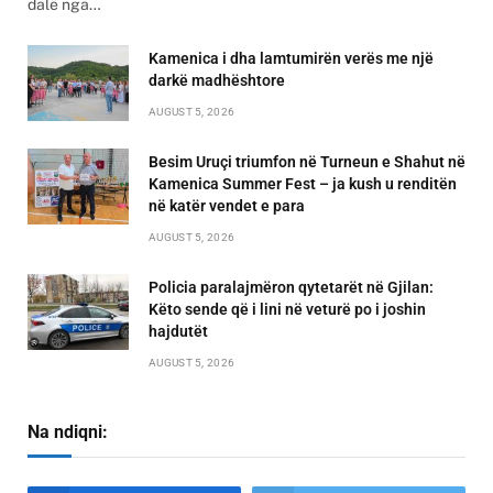
dalë nga…
Kamenica i dha lamtumirën verës me një
darkë madhështore
AUGUST 5, 2026
Besim Uruçi triumfon në Turneun e Shahut në
Kamenica Summer Fest – ja kush u renditën
në katër vendet e para
AUGUST 5, 2026
Policia paralajmëron qytetarët në Gjilan:
Këto sende që i lini në veturë po i joshin
hajdutët
AUGUST 5, 2026
Na ndiqni: