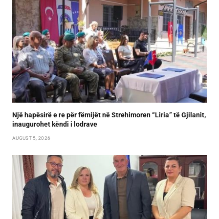
Një hapësirë e re për fëmijët në Strehimoren “Liria” të Gjilanit,
inaugurohet këndi i lodrave
AUGUST 5, 2026