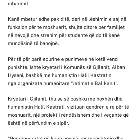
mbarimit.
Kanë mbetur edhe pak ditë, deri në lëshimin e saj në
funksion për të moshuarit, shujta ditore për familjet
në nevojë dhe strehim për studentë që do të kenë
mundësinë të banojnë.
Për të për parë ecurinë e punimeve në këtë vend
punishte, ishte kryetari i Komunës së Gjilanit, Alban
Hyseni, bashkë me humanistin Halil Kastratin
nga organizata humanitare “Jetimat e Ballkanit”.
Kryetari i Gjilanit, tha se së bashku me hoxhën dhe
humanistin Halil Kastrati, vizituan qendrën e re për të
moshuarit, një projekt i rëndësishëm dhe i veçantë që
është në përfundim e sipër.
“Për gjeneratat që kanë nevojë për mbështetje dhe