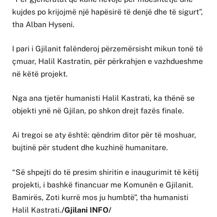
kujdes po krijojmë një hapësirë të denjë dhe të sigurt”,
tha Alban Hyseni.
I pari i Gjilanit falënderoj përzemërsisht mikun tonë të
çmuar, Halil Kastratin, për përkrahjen e vazhdueshme
në këtë projekt.
Nga ana tjetër humanisti Halil Kastrati, ka thënë se
objekti ynë në Gjilan, po shkon drejt fazës finale.
Ai tregoi se aty është: qëndrim ditor për të moshuar,
bujtinë për student dhe kuzhinë humanitare.
“Së shpejti do të presim shiritin e inaugurimit të këtij
projekti, i bashkë financuar me Komunën e Gjilanit.
Bamirës, Zoti kurrë mos ju humbtë”, tha humanisti
Halil Kastrati.
/Gjilani INFO/