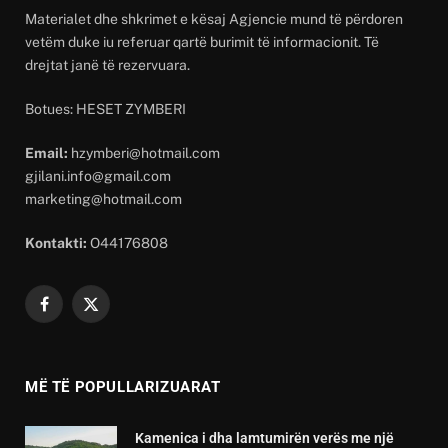
Materialet dhe shkrimet e kësaj Agjencie mund të përdoren
vetëm duke iu referuar qartë burimit të informacionit. Të
drejtat janë të rezervuara.
Botues: HESET ZYMBERI
Email:
hzymberi@hotmail.com
gjilani.info@gmail.com
marketing@hotmail.com
Kontakti:
O44176808
Facebook
X
(Twitter)
MË TË POPULLARIZUARAT
Kamenica i dha lamtumirën verës me një