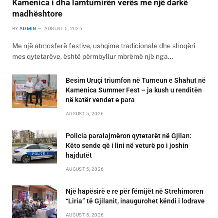
Kamenica i dha lamtumirën verës me një darkë
madhështore
BY
ADMIN
AUGUST 5, 2026
Me një atmosferë festive, ushqime tradicionale dhe shoqëri
mes qytetarëve, është përmbyllur mbrëmë një nga…
Besim Uruçi triumfon në Turneun e Shahut në
Kamenica Summer Fest – ja kush u renditën
në katër vendet e para
AUGUST 5, 2026
Policia paralajmëron qytetarët në Gjilan:
Këto sende që i lini në veturë po i joshin
hajdutët
AUGUST 5, 2026
Një hapësirë e re për fëmijët në Strehimoren
“Liria” të Gjilanit, inaugurohet këndi i lodrave
AUGUST 5, 2026