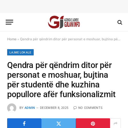
Home
»
Qendra për qëndrim ditor për personat e moshuar, bujtina për studentë dhe kuzhina popullore afër funksionalizmit
LAJME LOKALE
Qendra për qëndrim ditor për
personat e moshuar, bujtina
për studentë dhe kuzhina
popullore afër funksionalizmit
BY
ADMIN
DECEMBER 8, 2025
NO COMMENTS