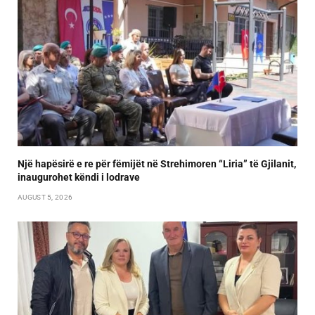
Një hapësirë e re për fëmijët në Strehimoren “Liria” të Gjilanit,
inaugurohet këndi i lodrave
AUGUST 5, 2026