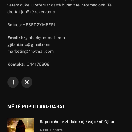
vetëm duke iu referuar qartë burimit të informacionit. Të
drejtat janë të rezervuara.
Botues: HESET ZYMBERI
Email:
hzymberi@hotmail.com
gjilani.info@gmail.com
marketing@hotmail.com
Kontakti:
O44176808
Facebook
X
(Twitter)
MË TË POPULLARIZUARAT
Raportohet e zhdukur një vajzë në Gjilan
AUGUST 7, 2026