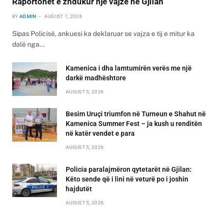
Raportohet e zhdukur një vajzë në Gjilan
BY
ADMIN
AUGUST 7, 2026
Sipas Policisë, ankuesi ka deklaruar se vajza e tij e mitur ka
dalë nga…
Kamenica i dha lamtumirën verës me një
darkë madhështore
AUGUST 5, 2026
Besim Uruçi triumfon në Turneun e Shahut në
Kamenica Summer Fest – ja kush u renditën
në katër vendet e para
AUGUST 5, 2026
Policia paralajmëron qytetarët në Gjilan:
Këto sende që i lini në veturë po i joshin
hajdutët
AUGUST 5, 2026