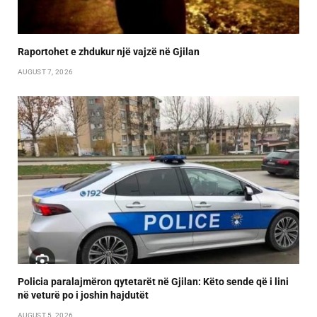
Raportohet e zhdukur një vajzë në Gjilan
AUGUST 7, 2026
Policia paralajmëron qytetarët në Gjilan: Këto sende që i lini
në veturë po i joshin hajdutët
AUGUST 5, 2026