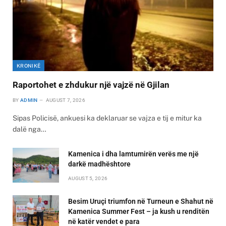
KRONIKË
Raportohet e zhdukur një vajzë në Gjilan
BY
ADMIN
AUGUST 7, 2026
Sipas Policisë, ankuesi ka deklaruar se vajza e tij e mitur ka
dalë nga…
Kamenica i dha lamtumirën verës me një
darkë madhështore
AUGUST 5, 2026
Besim Uruçi triumfon në Turneun e Shahut në
Kamenica Summer Fest – ja kush u renditën
në katër vendet e para