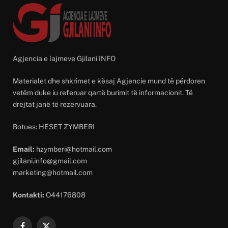
Agjencia e lajmeve Gjilani INFO
Materialet dhe shkrimet e kësaj Agjencie mund të përdoren
vetëm duke iu referuar qartë burimit të informacionit. Të
drejtat janë të rezervuara.
Botues: HESET ZYMBERI
Email:
hzymberi@hotmail.com
gjilani.info@gmail.com
marketing@hotmail.com
Kontakti:
O44176808