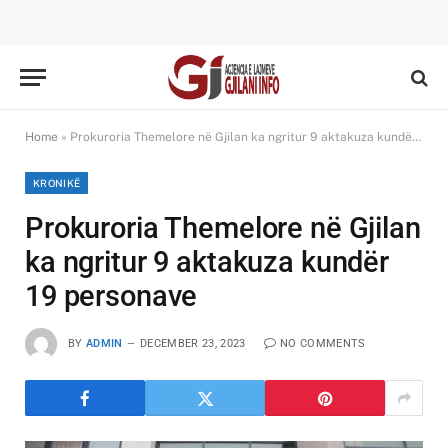
Home
»
Prokuroria Themelore në Gjilan ka ngritur 9 aktakuza kundër 19 personave
KRONIKË
Prokuroria Themelore në Gjilan
ka ngritur 9 aktakuza kundër
19 personave
BY
ADMIN
DECEMBER 23, 2023
NO COMMENTS