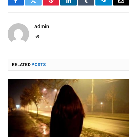
Facebook
Twitter
Pinterest
LinkedIn
Tumblr
Telegram
Email
admin
Website
RELATED
POSTS