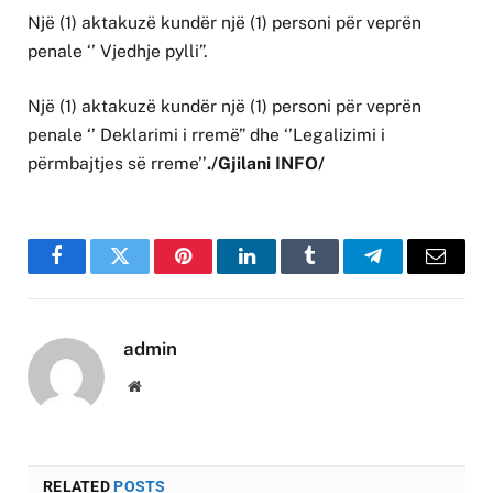
Një (1) aktakuzë kundër një (1) personi për veprën
penale ‘’ Vjedhje pylli”.
Një (1) aktakuzë kundër një (1) personi për veprën
penale ‘’ Deklarimi i rremë” dhe ‘’Legalizimi i
përmbajtjes së rreme’’
./Gjilani INFO/
Facebook
Twitter
Pinterest
LinkedIn
Tumblr
Telegram
Email
admin
Website
RELATED
POSTS