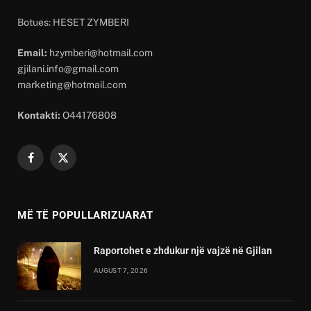
Botues: HESET ZYMBERI
Email:
hzymberi@hotmail.com
gjilani.info@gmail.com
marketing@hotmail.com
Kontakti:
O44176808
Facebook
X
(Twitter)
MË TË POPULLARIZUARAT
Raportohet e zhdukur një vajzë në Gjilan
AUGUST 7, 2026