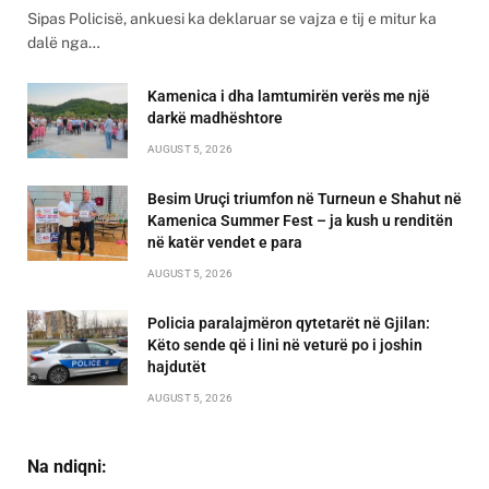
Sipas Policisë, ankuesi ka deklaruar se vajza e tij e mitur ka
dalë nga…
Kamenica i dha lamtumirën verës me një
darkë madhështore
AUGUST 5, 2026
Besim Uruçi triumfon në Turneun e Shahut në
Kamenica Summer Fest – ja kush u renditën
në katër vendet e para
AUGUST 5, 2026
Policia paralajmëron qytetarët në Gjilan:
Këto sende që i lini në veturë po i joshin
hajdutët
AUGUST 5, 2026
Na ndiqni: