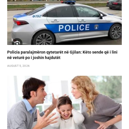
Policia paralajmëron qytetarët në Gjilan: Këto sende që i lini
në veturë po i joshin hajdutët
AUGUST 5, 2026