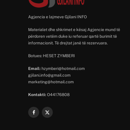
Agjencia e lajmeve Gjilani INFO
Materialet dhe shkrimet e kësaj Agjencie mund të
përdoren vetëm duke iu referuar qartë burimit të
informacionit. Të drejtat janë të rezervuara.
Botues: HESET ZYMBERI
Email:
hzymberi@hotmail.com
gjilani.info@gmail.com
marketing@hotmail.com
Kontakti:
O44176808
Facebook
X
(Twitter)