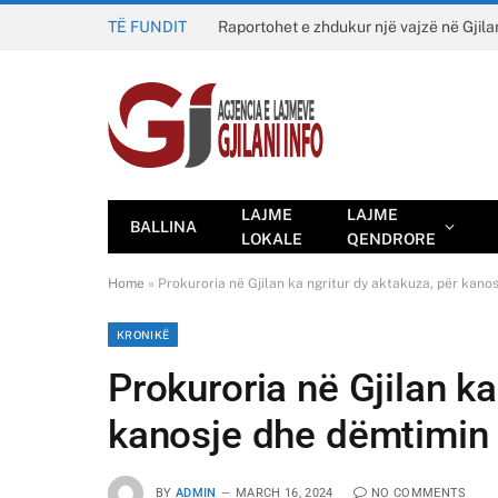
TË FUNDIT
Raportohet e zhdukur një vajzë në Gjila
LAJME
LAJME
BALLINA
LOKALE
QENDRORE
Home
»
Prokuroria në Gjilan ka ngritur dy aktakuza, për kano
KRONIKË
Prokuroria në Gjilan ka
kanosje dhe dëmtimin 
BY
ADMIN
MARCH 16, 2024
NO COMMENTS