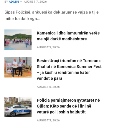
BY
ADMIN
AUGUST 7, 2026
Sipas Policisë, ankuesi ka deklaruar se vajza e tij e
mitur ka dalë nga…
Kamenica i dha lamtumirën verës
me një darkë madhështore
AUGUST 5, 2026
Besim Uruçi triumfon në Turneun e
Shahut në Kamenica Summer Fest
– ja kush u renditën në katër
vendet e para
AUGUST 5, 2026
Policia paralajmëron qytetarët në
Gjilan: Këto sende që i lini në
veturë po i joshin hajdutët
AUGUST 5, 2026