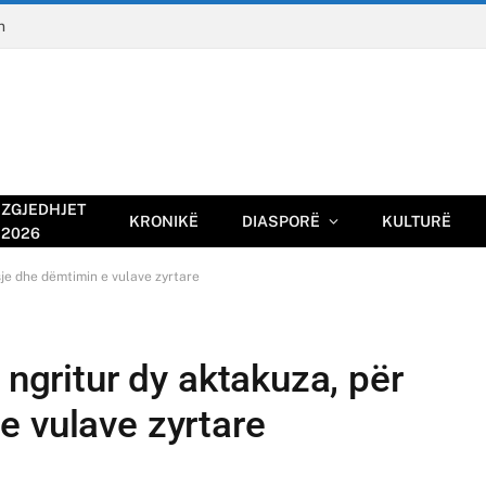
n
ZGJEDHJET
KRONIKË
DIASPORË
KULTURË
2026
sje dhe dëmtimin e vulave zyrtare
 ngritur dy aktakuza, për
e vulave zyrtare