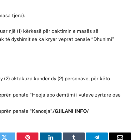
asa tjera):
uar një (1) kërkesë për caktimin e masës së
kak të dyshimit se ka kryer veprat penale “Dhunimi”
dy (2) aktakuza kundër dy (2) personave, për këto
veprën penale “Heqja apo dëmtimi i vulave zyrtare ose
veprën penale “Kanosja”.
/GJILANI INFO/