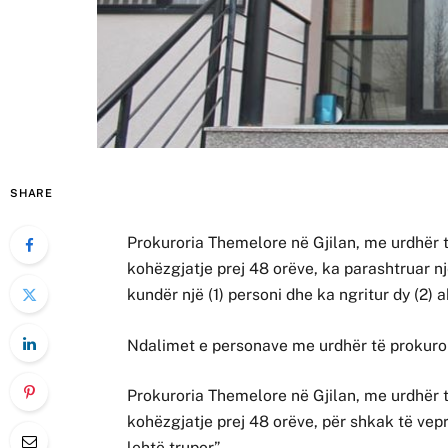
SHARE
Prokuroria Themelore në Gjilan, me urdhër t
kohëzgjatje prej 48 orëve, ka parashtruar n
kundër një (1) personi dhe ka ngritur dy (2)
Ndalimet e personave me urdhër të prokuror
Prokuroria Themelore në Gjilan, me urdhër t
kohëzgjatje prej 48 orëve, për shkak të vep
lehtë trupor”.