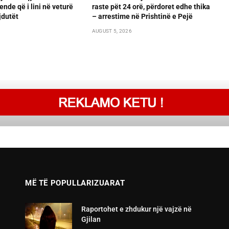
ende që i lini në veturë
raste pët 24 orë, përdoret edhe thika
jdutët
– arrestime në Prishtinë e Pejë
AUGUST 5, 2026
MË TË POPULLARIZUARAT
Raportohet e zhdukur një vajzë në
Gjilan