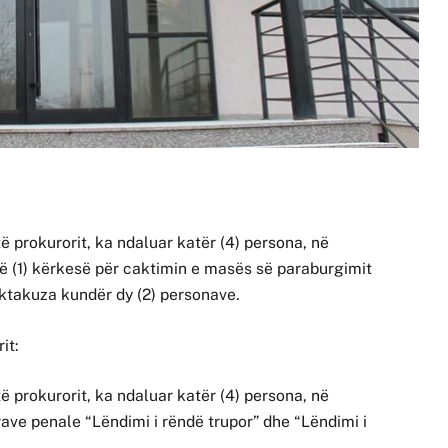
ë prokurorit, ka ndaluar katër (4) persona, në
jë (1) kërkesë për caktimin e masës së paraburgimit
 aktakuza kundër dy (2) personave.
it:
ë prokurorit, ka ndaluar katër (4) persona, në
rave penale “Lëndimi i rëndë trupor” dhe “Lëndimi i