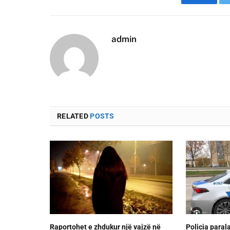
Faceboo
admin
RELATED
POSTS
Raportohet e zhdukur një vajzë në
Policia paral