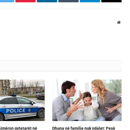
k
Twitter
Pinterest
LinkedIn
Tumblr
Telegram
Email
Websi
ajmëron qytetarët në
Dhuna në familje nuk ndalet: Pesë