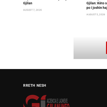
Gjilan
Gjilan: Këto s
po i joshin ha
AUGUST 7, 2026
AUGUST 5, 2026
RRETH NESH