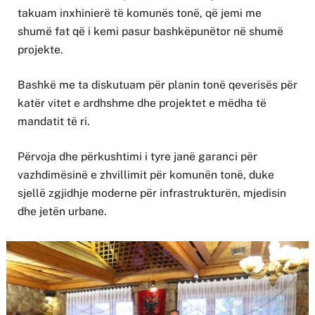
takuam inxhinierë të komunës tonë, që jemi me
shumë fat që i kemi pasur bashkëpunëtor në shumë
projekte.
Bashkë me ta diskutuam për planin tonë qeverisës për
katër vitet e ardhshme dhe projektet e mëdha të
mandatit të ri.
Përvoja dhe përkushtimi i tyre janë garanci për
vazhdimësinë e zhvillimit për komunën tonë, duke
sjellë zgjidhje moderne për infrastrukturën, mjedisin
dhe jetën urbane.