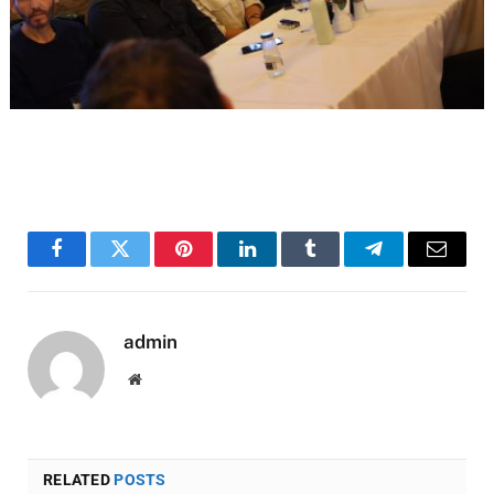
Facebook
Twitter
Pinterest
LinkedIn
Tumblr
Telegram
Email
admin
Website
RELATED
POSTS