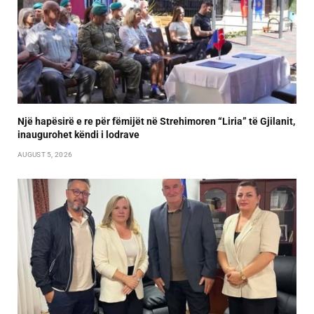
Një hapësirë e re për fëmijët në Strehimoren “Liria” të Gjilanit,
inaugurohet këndi i lodrave
AUGUST 5, 2026