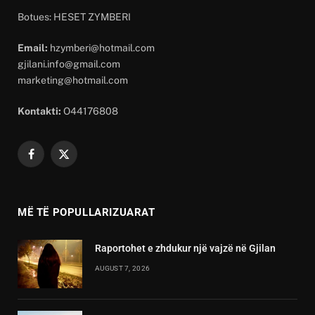
Botues: HESET ZYMBERI
Email:
hzymberi@hotmail.com
gjilani.info@gmail.com
marketing@hotmail.com
Kontakti:
O44176808
Facebook
X
(Twitter)
MË TË POPULLARIZUARAT
Raportohet e zhdukur një vajzë në Gjilan
AUGUST 7, 2026