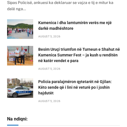
Sipas Policisë, ankuesi ka deklaruar se vajza e tij e mitur ka
dalë nga…
Kamenica i dha lamtumirën verës me një
darkë madhështore
AUGUST 5, 2026
Besim Uruçi triumfon në Turneun e Shahut në
Kamenica Summer Fest – ja kush u renditën
në katër vendet e para
AUGUST 5, 2026
Policia paralajmëron qytetarët në Gjilan:
Këto sende që i lini në veturë po i joshin
hajdutët
AUGUST 5, 2026
Na ndiqni: