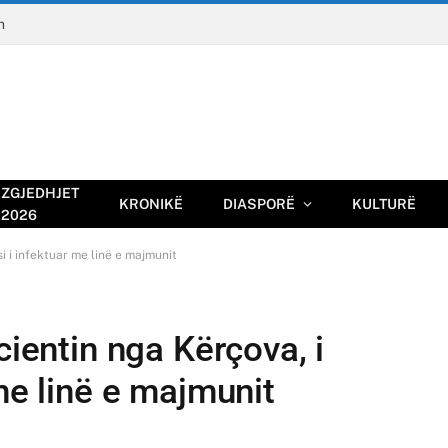
n
ZGJEDHJET
KRONIKË
DIASPORË
KULTURË
2026
i i infektuar me linë e majmunit
cientin nga Kërçova, i
 me linë e majmunit