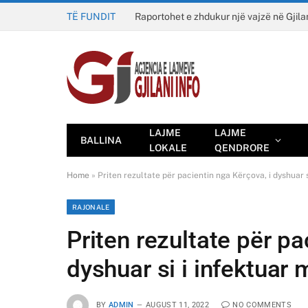
TË FUNDIT
Raportohet e zhdukur një vajzë në Gjila
LAJME
LAJME
BALLINA
LOKALE
QENDRORE
Home
»
Priten rezultate për pacientin nga Kërçova, i dyshuar s
RAJONALE
Priten rezultate për pa
dyshuar si i infektuar
BY
ADMIN
AUGUST 11, 2022
NO COMMENTS