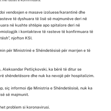
doi vendosjen e masave izoluese/karantinë dhe
 rasteve të dyshuara të lisë së majmunëve deri në
rmuara në kushte shtëpie apo spitalore deri në
miologjik i kontakteve të rasteve të konfirmuara të
tësh”, njofton KSI.
in për Ministrinë e Shëndetësisë për marrjen e të
, Aleksandar Petliçkovski, ka bërë të ditur se
irë shëndetësore dhe nuk ka nevojë për hospitalizim.
, siç informoi dje Ministria e Shëndetësisë, nuk ka
lisë së majmunit.
het problem si koronavirusi.