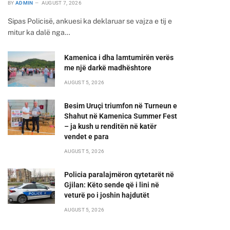
BY
ADMIN
AUGUST 7, 2026
Sipas Policisë, ankuesi ka deklaruar se vajza e tij e
mitur ka dalë nga…
Kamenica i dha lamtumirën verës
me një darkë madhështore
AUGUST 5, 2026
Besim Uruçi triumfon në Turneun e
Shahut në Kamenica Summer Fest
– ja kush u renditën në katër
vendet e para
AUGUST 5, 2026
Policia paralajmëron qytetarët në
Gjilan: Këto sende që i lini në
veturë po i joshin hajdutët
AUGUST 5, 2026