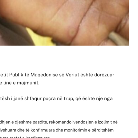
detit Publik të Maqedonisë së Veriut është dorëzuar
e linë e majmunit.
tësh i janë shfaqur puçra në trup, që është një nga
ledhjen e djeshme pasdite, rekomandoi vendosjen e izolimit në
e dyshuara dhe të konfirmuara dhe monitorimin e përditshëm
t me rastet e konfirmuara.