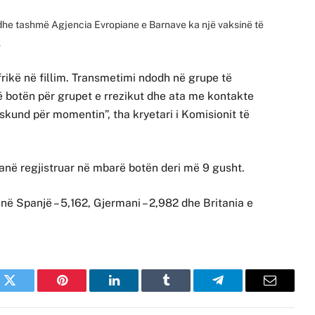
e dhe tashmë Agjencia Evropiane e Barnave ka një vaksinë të
.
frikë në fillim. Transmetimi ndodh në grupe të
botën për grupet e rrezikut dhe ata me kontakte
skund për momentin”, tha kryetari i Komisionit të
janë regjistruar në mbarë botën deri më 9 gusht.
në Spanjë – 5,162, Gjermani – 2,982 dhe Britania e
k
Twitter
Pinterest
LinkedIn
Tumblr
Telegram
Email