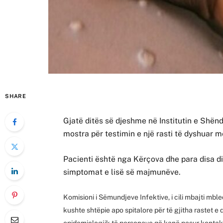
SHARE
Gjatë ditës së djeshme në Institutin e Shën
mostra për testimin e një rasti të dyshuar m
Pacienti është nga Kërçova dhe para disa di
simptomat e lisë së majmunëve.
Komisioni i Sëmundjeve Infektive, i cili mbajti mb
kushte shtëpie apo spitalore për të gjitha rastet 
epidemiologjik të personave që kanë pasur kontak