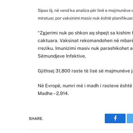
Sipas tij, në vend ka analiza për linë e majmunëv
miratuar, por vaksinimi masiv nuk është planifikuar
“Zgjerimi nuk po shkon aq shpejt sa kishim 
caktuara. Vaksinat rekomandohen në mbarë 
rreziku. Imunizimi masiv nuk parashikohet a
Sëmundjeve Infektive.
Gjithsej 31,800 raste të lisë së majmunëve 
Në Evropë, numri më i madh i rasteve është 
Madhe – 2,914.
SHARE.
Faceboo