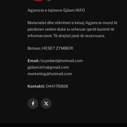
Agjencia e lajmeve Gjilani INFO
Materialet dhe shkrimet e kësaj Agjencie mund të
përdoren vetëm duke iu referuar qartë burimit të
informacionit. Të drejtat janë të rezervuara.
Botues: HESET ZYMBERI
Email:
hzymberi@hotmail.com
gjilani.info@gmail.com
marketing@hotmail.com
Kontakti:
O44176808
Facebook
X
(Twitter)