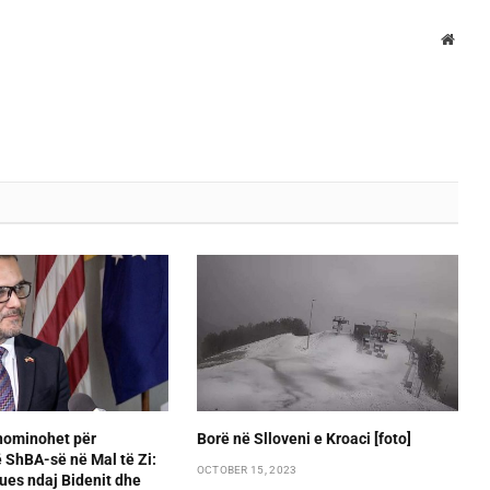
Websi
 nominohet për
Borë në Slloveni e Kroaci [foto]
 ShBA-së në Mal të Zi:
OCTOBER 15, 2023
ues ndaj Bidenit dhe