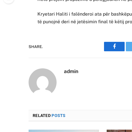
Kryetari Haliti i falënderoi ata për bashkë
të punojnë deri në jetësimin final të këtij pr
SHARE.
Faceboo
admin
RELATED
POSTS