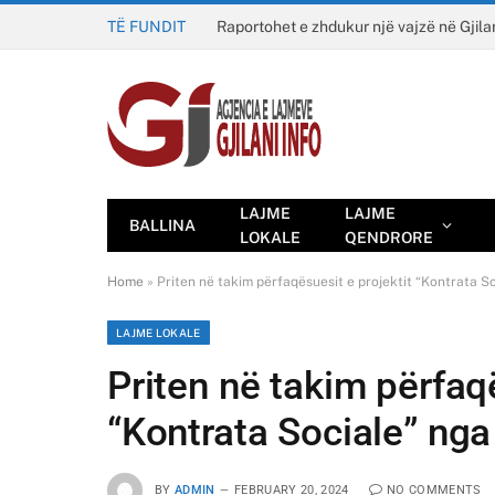
TË FUNDIT
Raportohet e zhdukur një vajzë në Gjila
LAJME
LAJME
BALLINA
LOKALE
QENDRORE
Home
»
Priten në takim përfaqësuesit e projektit “Kontrata So
LAJME LOKALE
Priten në takim përfaqë
“Kontrata Sociale” nga 
BY
ADMIN
FEBRUARY 20, 2024
NO COMMENTS