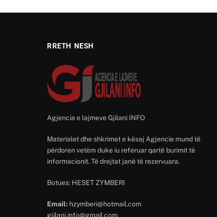
RRETH NESH
Agjencia e lajmeve Gjilani INFO
Materialet dhe shkrimet e kësaj Agjencie mund të
përdoren vetëm duke iu referuar qartë burimit të
informacionit. Të drejtat janë të rezervuara.
Botues: HESET ZYMBERI
Email:
hzymberi@hotmail.com
gjilani.info@gmail.com