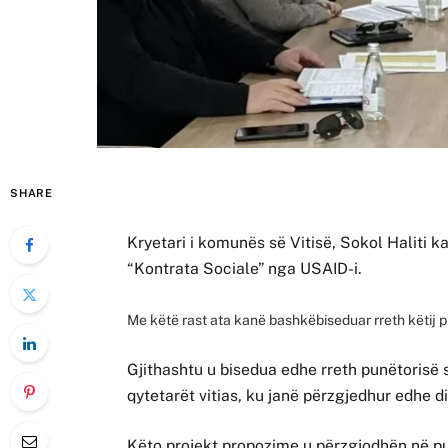
SHARE
Kryetari i komunës së Vitisë, Sokol Haliti k
“Kontrata Sociale” nga USAID-i.
Me këtë rast ata kanë bashkëbiseduar rreth këtij p
Gjithashtu u bisedua edhe rreth punëtorisë 
qytetarët vitias, ku janë përzgjedhur edhe di
Këto projekt propozime u përzgjodhën në pu