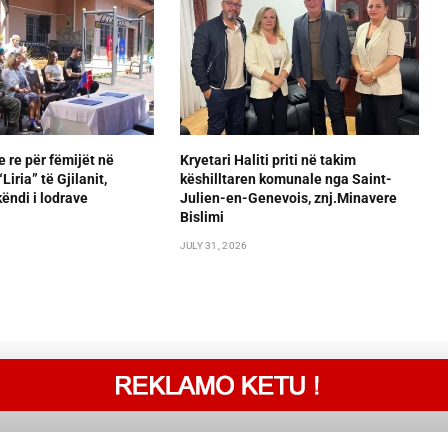
e re për fëmijët në
Kryetari Haliti priti në takim
iria” të Gjilanit,
këshilltaren komunale nga Saint-
ëndi i lodrave
Julien-en-Genevois, znj.Minavere
Bislimi
JULY 31, 2026