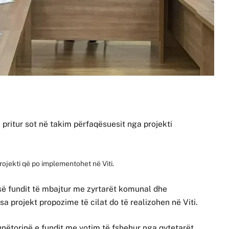
a pritur sot në takim përfaqësuesit nga projekti
rojekti që po implementohet në Viti.
së fundit të mbajtur me zyrtarët komunal dhe
sa projekt propozime të cilat do të realizohen në Viti.
nëtorinë e fundit me votim të fshehur nga qytetarët.