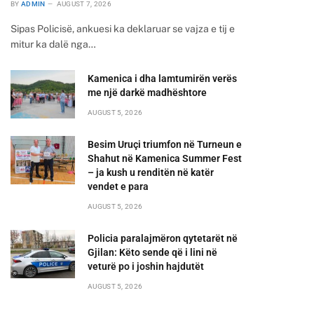
BY
ADMIN
AUGUST 7, 2026
Sipas Policisë, ankuesi ka deklaruar se vajza e tij e
mitur ka dalë nga…
Kamenica i dha lamtumirën verës
me një darkë madhështore
AUGUST 5, 2026
Besim Uruçi triumfon në Turneun e
Shahut në Kamenica Summer Fest
– ja kush u renditën në katër
vendet e para
AUGUST 5, 2026
Policia paralajmëron qytetarët në
Gjilan: Këto sende që i lini në
veturë po i joshin hajdutët
AUGUST 5, 2026