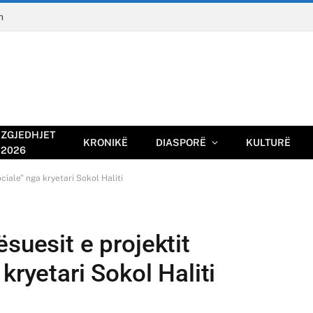
n
ZGJEDHJET
KRONIKË
DIASPORË
KULTURË
2026
ciale” nga kryetari Sokol Haliti
suesit e projektit
kryetari Sokol Haliti