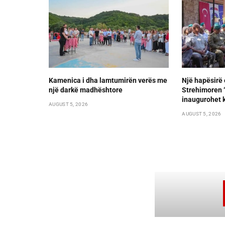
Kamenica i dha lamtumirën verës me
Një hapësirë 
një darkë madhështore
Strehimoren “L
inaugurohet k
AUGUST 5, 2026
AUGUST 5, 2026