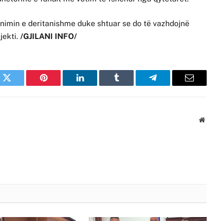
punimin e deritanishme duke shtuar se do të vazhdojnë
ojekti.
/GJILANI INFO/
k
Twitter
Pinterest
LinkedIn
Tumblr
Telegram
Email
Websi