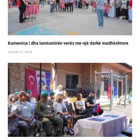
Kamenica i dha lamtumirën verës me një darkë madhështore
AUGUST 5, 2026