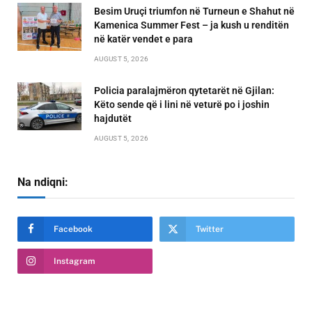
Besim Uruçi triumfon në Turneun e Shahut në
Kamenica Summer Fest – ja kush u renditën
në katër vendet e para
AUGUST 5, 2026
Policia paralajmëron qytetarët në Gjilan:
Këto sende që i lini në veturë po i joshin
hajdutët
AUGUST 5, 2026
Na ndiqni:
Facebook
Twitter
Instagram