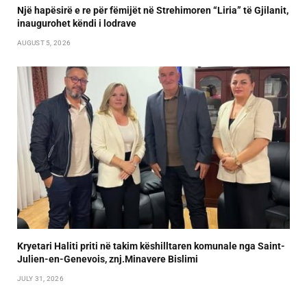
Një hapësirë e re për fëmijët në Strehimoren “Liria” të Gjilanit,
inaugurohet këndi i lodrave
AUGUST 5, 2026
Kryetari Haliti priti në takim këshilltaren komunale nga Saint-
Julien-en-Genevois, znj.Minavere Bislimi
JULY 31, 2026