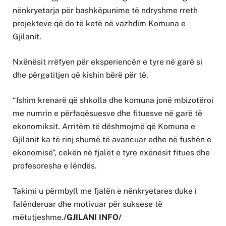
nënkryetarja për bashkëpunime të ndryshme rreth
projekteve që do të ketë në vazhdim Komuna e
Gjilanit.
Nxënësit rrëfyen për eksperiencën e tyre në garë si
dhe përgatitjen që kishin bërë për të.
“Ishim krenarë që shkolla dhe komuna jonë mbizotëroi
me numrin e përfaqësuesve dhe fituesve në garë të
ekonomiksit. Arritëm të dëshmojmë që Komuna e
Gjilanit ka të rinj shumë të avancuar edhe në fushën e
ekonomisë”, cekën në fjalët e tyre nxënësit fitues dhe
profesoresha e lëndës.
Takimi u përmbyll me fjalën e nënkryetares duke i
falënderuar dhe motivuar për suksese të
mëtutjeshme.
/GJILANI INFO/