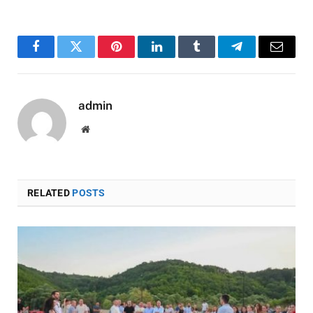
Facebook
Twitter
Pinterest
LinkedIn
Tumblr
Telegram
Email
admin
Website
RELATED
POSTS