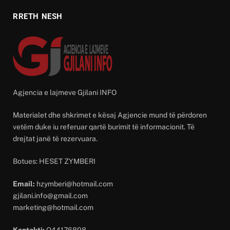
RRETH NESH
Agjencia e lajmeve Gjilani INFO
Materialet dhe shkrimet e kësaj Agjencie mund të përdoren
vetëm duke iu referuar qartë burimit të informacionit. Të
drejtat janë të rezervuara.
Botues: HESET ZYMBERI
Email:
hzymberi@hotmail.com
gjilani.info@gmail.com
marketing@hotmail.com
Kontakti:
O44176808