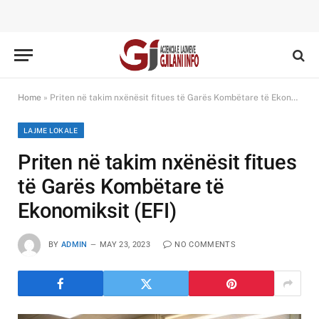
Home
»
Priten në takim nxënësit fitues të Garës Kombëtare të Ekonomiksit (EFI)
LAJME LOKALE
Priten në takim nxënësit fitues
të Garës Kombëtare të
Ekonomiksit (EFI)
BY
ADMIN
MAY 23, 2023
NO COMMENTS