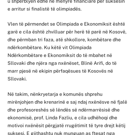
u shpërblyen edhe në mënyrë financiare për suksesin
e arritur si finalistë të olimpiadës.
Vlen të përmendet se Olimpiada e Ekonomiksit është
garë e cila është zhvilluar për herë të parë në Kosovë,
dhe përmban tri faza, atë shkollore, kombëtare dhe
ndërkombëtare. Ku këtë vit Olimpiada
Ndërkombëtare e Ekonomiksit do të mbahet në
Sllovaki dhe njëra nga nxënëset, Blinë Arifi, do të
marr pjesë në ekipin përfaqësues të Kosovës në
Sllovaki.
Në takim, nënkryetarja e komunës shprehu
mirënjohjen dhe krenarinë e saj ndaj nxënësve në fjalë
dhe profesoreshës së lëndës së ndërmarrësisë dhe
ekonomisë, prof. Linda Fazliu, e cila udhëhoqi dhe
motivoi nxënësit përgjatë rrugëtimit të tyre drejt këtij
suksesi. E gjithashtu nuk munguan as ftesat nga