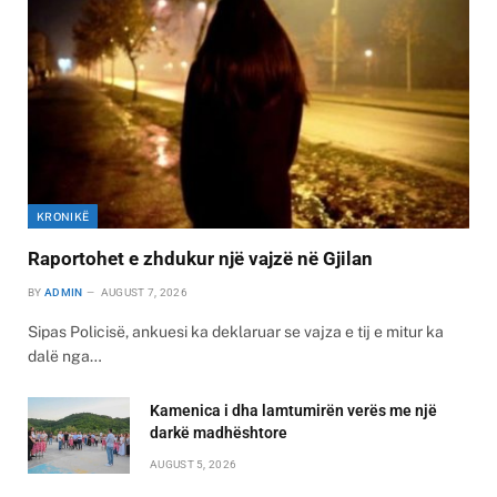
KRONIKË
Raportohet e zhdukur një vajzë në Gjilan
BY
ADMIN
AUGUST 7, 2026
Sipas Policisë, ankuesi ka deklaruar se vajza e tij e mitur ka
dalë nga…
Kamenica i dha lamtumirën verës me një
darkë madhështore
AUGUST 5, 2026