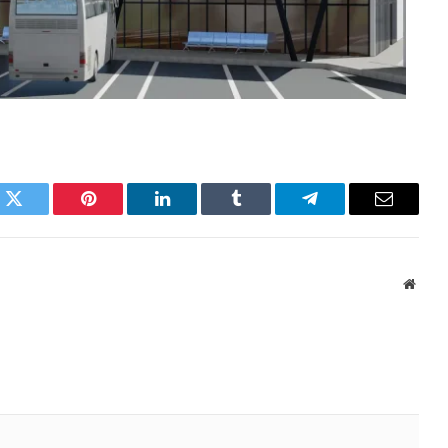
k
Twitter
Pinterest
LinkedIn
Tumblr
Telegram
Email
Websi