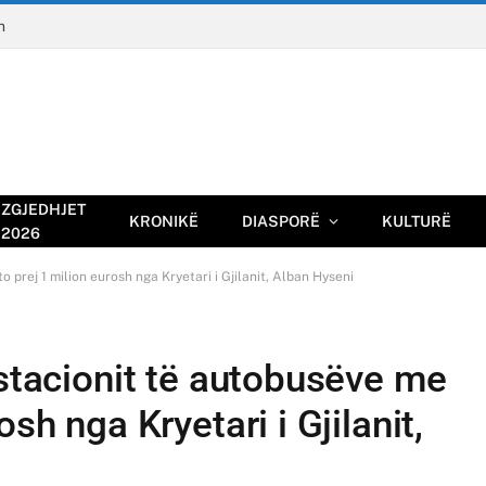
n
ZGJEDHJET
KRONIKË
DIASPORË
KULTURË
2026
 prej 1 milion eurosh nga Kryetari i Gjilanit, Alban Hyseni
 stacionit të autobusëve me
sh nga Kryetari i Gjilanit,