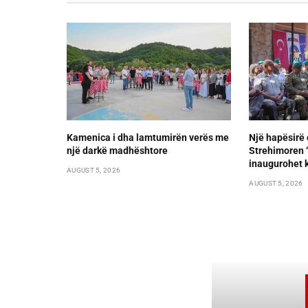
Kamenica i dha lamtumirën verës me
Një hapësirë 
një darkë madhështore
Strehimoren “L
inaugurohet k
AUGUST 5, 2026
AUGUST 5, 2026