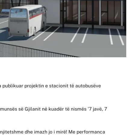
 publikuar projektin e stacionit të autobusëve
.
munsës së Gjilanit në kuadër të nismës ‘7 javë, 7
dinjitetshme dhe imazh jo i mirë! Me performanca