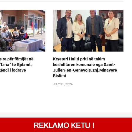
e re për fëmijët në
Kryetari Haliti priti në takim
iria” të Gjilanit,
këshilltaren komunale nga Saint-
ëndi i lodrave
Julien-en-Genevois, znj.Minavere
Bislimi
JULY 31, 2026