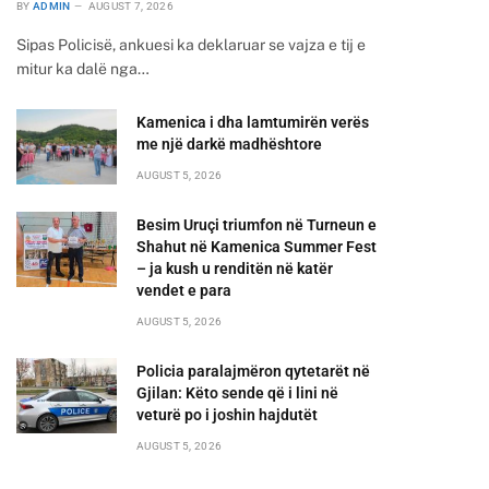
BY
ADMIN
AUGUST 7, 2026
Sipas Policisë, ankuesi ka deklaruar se vajza e tij e
mitur ka dalë nga…
Kamenica i dha lamtumirën verës
me një darkë madhështore
AUGUST 5, 2026
Besim Uruçi triumfon në Turneun e
Shahut në Kamenica Summer Fest
– ja kush u renditën në katër
vendet e para
AUGUST 5, 2026
Policia paralajmëron qytetarët në
Gjilan: Këto sende që i lini në
veturë po i joshin hajdutët
AUGUST 5, 2026