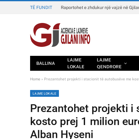
TË FUNDIT
Raportohet e zhdukur një vajzë në Gjila
LAJME
LAJME
BALLINA
LOKALE
QENDRORE
Home
»
Prezantohet projekti i stacionit të autobusëve me kosto
LAJME LOKALE
Prezantohet projekti i
kosto prej 1 milion euro
Alban Hyseni