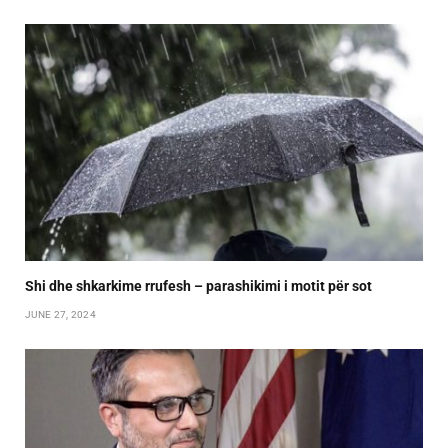
Shi dhe shkarkime rrufesh – parashikimi i motit për sot
JUNE 27, 2024