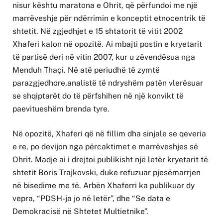
nisur kështu maratona e Ohrit, që përfundoi me një
marrëveshje për ndërrimin e konceptit etnocentrik të
shtetit. Në zgjedhjet e 15 shtatorit të vitit 2002
Xhaferi kalon në opozitë. Ai mbajti postin e kryetarit
të partisë deri në vitin 2007, kur u zëvendësua nga
Menduh Thaçi. Në atë periudhë të zymtë
parazgjedhore,analistë të ndryshëm patën vlerësuar
se shqiptarët do të përfshihen në një konvikt të
paevitueshëm brenda tyre.
Në opozitë, Xhaferi që në fillim dha sinjale se qeveria
e re, po devijon nga përcaktimet e marrëveshjes së
Ohrit. Madje ai i drejtoi publikisht një letër kryetarit të
shtetit Boris Trajkovski, duke refuzuar pjesëmarrjen
në bisedime me të. Arbën Xhaferri ka publikuar dy
vepra, “PDSH-ja jo në letër”, dhe “Se data e
Demokracisë në Shtetet Multietnike”.