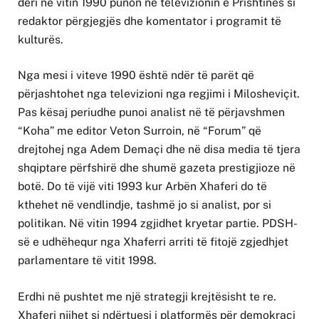
deri në vitin 1990 punon në televizionin e Prishtinës si
redaktor përgjegjës dhe komentator i programit të
kulturës.
Nga mesi i viteve 1990 është ndër të parët që
përjashtohet nga televizioni nga regjimi i Milosheviçit.
Pas kësaj periudhe punoi analist në të përjavshmen
“Koha” me editor Veton Surroin, në “Forum” që
drejtohej nga Adem Demaçi dhe në disa media të tjera
shqiptare përfshirë dhe shumë gazeta prestigjioze në
botë. Do të vijë viti 1993 kur Arbën Xhaferi do të
kthehet në vendlindje, tashmë jo si analist, por si
politikan. Në vitin 1994 zgjidhet kryetar partie. PDSH-
së e udhëhequr nga Xhaferri arriti të fitojë zgjedhjet
parlamentare të vitit 1998.
Erdhi në pushtet me një strategji krejtësisht te re.
Xhaferi njihet si ndërtuesi i platformës për demokraci