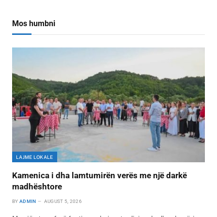
Mos humbni
LAJME LOKALE
Kamenica i dha lamtumirën verës me një darkë
madhështore
BY
ADMIN
AUGUST 5, 2026