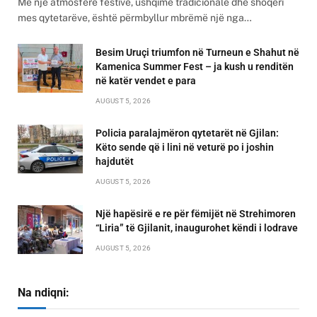
Me një atmosferë festive, ushqime tradicionale dhe shoqëri
mes qytetarëve, është përmbyllur mbrëmë një nga…
Besim Uruçi triumfon në Turneun e Shahut në
Kamenica Summer Fest – ja kush u renditën
në katër vendet e para
AUGUST 5, 2026
Policia paralajmëron qytetarët në Gjilan:
Këto sende që i lini në veturë po i joshin
hajdutët
AUGUST 5, 2026
Një hapësirë e re për fëmijët në Strehimoren
“Liria” të Gjilanit, inaugurohet këndi i lodrave
AUGUST 5, 2026
Na ndiqni: