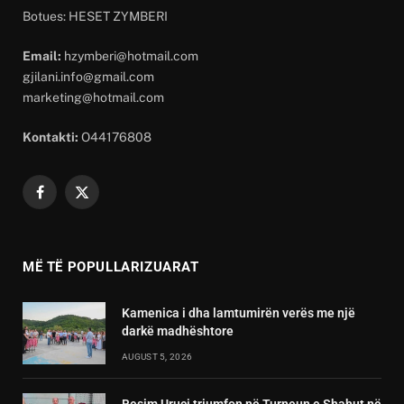
Botues: HESET ZYMBERI
Email:
hzymberi@hotmail.com
gjilani.info@gmail.com
marketing@hotmail.com
Kontakti:
O44176808
Facebook
X
(Twitter)
MË TË POPULLARIZUARAT
Kamenica i dha lamtumirën verës me një
darkë madhështore
AUGUST 5, 2026