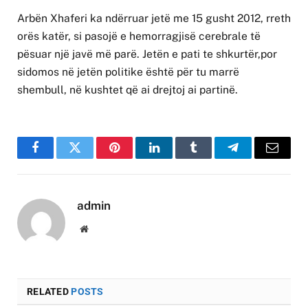
Arbën Xhaferi ka ndërruar jetë me 15 gusht 2012, rreth
orës katër, si pasojë e hemorragjisë cerebrale të
pësuar një javë më parë. Jetën e pati te shkurtër,por
sidomos në jetën politike është për tu marrë
shembull, në kushtet që ai drejtoj ai partinë.
Facebook
Twitter
Pinterest
LinkedIn
Tumblr
Telegram
Email
admin
Website
RELATED
POSTS