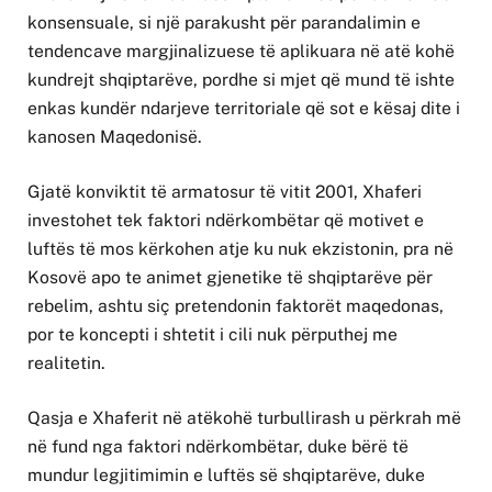
konsensuale, si një parakusht për parandalimin e
tendencave margjinalizuese të aplikuara në atë kohë
kundrejt shqiptarëve, pordhe si mjet që mund të ishte
enkas kundër ndarjeve territoriale që sot e kësaj dite i
kanosen Maqedonisë.
Gjatë konviktit të armatosur të vitit 2001, Xhaferi
investohet tek faktori ndërkombëtar që motivet e
luftës të mos kërkohen atje ku nuk ekzistonin, pra në
Kosovë apo te animet gjenetike të shqiptarëve për
rebelim, ashtu siç pretendonin faktorët maqedonas,
por te koncepti i shtetit i cili nuk përputhej me
realitetin.
Qasja e Xhaferit në atëkohë turbullirash u përkrah më
në fund nga faktori ndërkombëtar, duke bërë të
mundur legjitimimin e luftës së shqiptarëve, duke