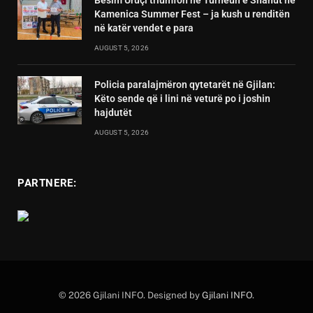
Besim Uruçi triumfon në Turneun e Shahut në
Kamenica Summer Fest – ja kush u renditën
në katër vendet e para
AUGUST 5, 2026
Policia paralajmëron qytetarët në Gjilan:
Këto sende që i lini në veturë po i joshin
hajdutët
AUGUST 5, 2026
PARTNERE:
© 2026 Gjilani INFO. Designed by
Gjilani INFO
.