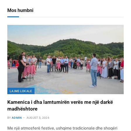
Mos humbni
LAJME LOKALE
Kamenica i dha lamtumirën verës me një darkë
madhështore
BY
ADMIN
AUGUST 5, 2026
Me një atmosferë festive, ushqime tradicionale dhe shoqëri