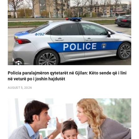
Policia paralajmëron qytetarët në Gjilan: Këto sende që i lini
në veturë po i joshin hajdutët
AUGUST 5, 2026