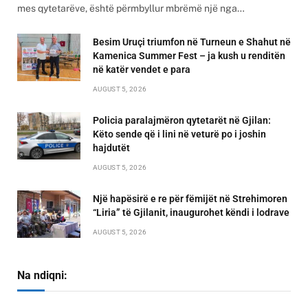
mes qytetarëve, është përmbyllur mbrëmë një nga…
Besim Uruçi triumfon në Turneun e Shahut në
Kamenica Summer Fest – ja kush u renditën
në katër vendet e para
AUGUST 5, 2026
Policia paralajmëron qytetarët në Gjilan:
Këto sende që i lini në veturë po i joshin
hajdutët
AUGUST 5, 2026
Një hapësirë e re për fëmijët në Strehimoren
“Liria” të Gjilanit, inaugurohet këndi i lodrave
AUGUST 5, 2026
Na ndiqni: