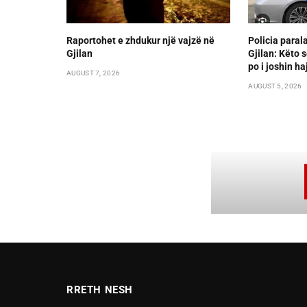
Raportohet e zhdukur një vajzë në
Policia paral
Gjilan
Gjilan: Këto s
po i joshin ha
AUGUST 7, 2026
AUGUST 5, 2026
RRETH NESH