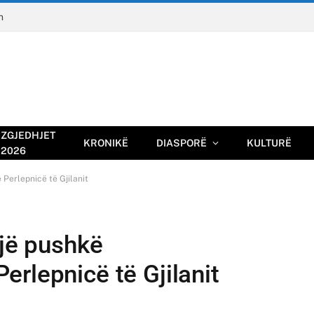
n
ZGJEDHJET
KRONIKË
DIASPORË
KULTURË
2026
Perlepnicë të Gjilanit
një pushkë
rlepnicë të Gjilanit