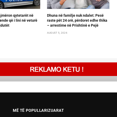
ajmëron qytetarët në
Dhuna në familje nuk ndalet: Pesë
ende që i lini në veturë
raste pët 24 orë, përdoret edhe thika
jdutët
– arrestime në Prishtinë e Pejë
AUGUST 5, 2026
MË TË POPULLARIZUARAT