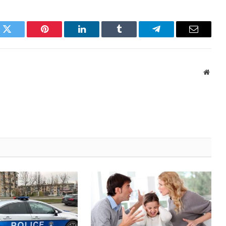
k
Twitter
Pinterest
LinkedIn
Tumblr
Telegram
Email
Websi