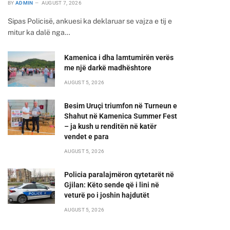
BY
ADMIN
AUGUST 7, 2026
Sipas Policisë, ankuesi ka deklaruar se vajza e tij e
mitur ka dalë nga…
Kamenica i dha lamtumirën verës
me një darkë madhështore
AUGUST 5, 2026
Besim Uruçi triumfon në Turneun e
Shahut në Kamenica Summer Fest
– ja kush u renditën në katër
vendet e para
AUGUST 5, 2026
Policia paralajmëron qytetarët në
Gjilan: Këto sende që i lini në
veturë po i joshin hajdutët
AUGUST 5, 2026