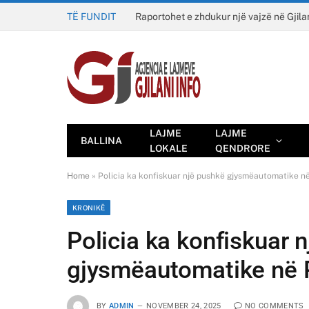
TË FUNDIT
Raportohet e zhdukur një vajzë në Gjila
LAJME
LAJME
BALLINA
LOKALE
QENDRORE
Home
»
Policia ka konfiskuar një pushkë gjysmëautomatike në 
KRONIKË
Policia ka konfiskuar 
gjysmëautomatike në Pe
BY
ADMIN
NOVEMBER 24, 2025
NO COMMENTS