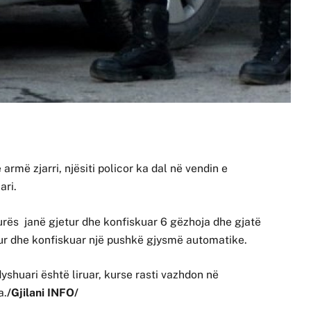
armë zjarri, njësiti policor ka dal në vendin e
ari.
turës janë gjetur dhe konfiskuar 6 gëzhoja dhe gjatë
jetur dhe konfiskuar një pushkë gjysmë automatike.
dyshuari është liruar, kurse rasti vazhdon në
a.
/Gjilani INFO/