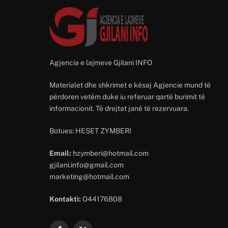
Agjencia e lajmeve Gjilani INFO
Materialet dhe shkrimet e kësaj Agjencie mund të
përdoren vetëm duke iu referuar qartë burimit të
informacionit. Të drejtat janë të rezervuara.
Botues: HESET ZYMBERI
Email:
hzymberi@hotmail.com
gjilani.info@gmail.com
marketing@hotmail.com
Kontakti:
O44176808