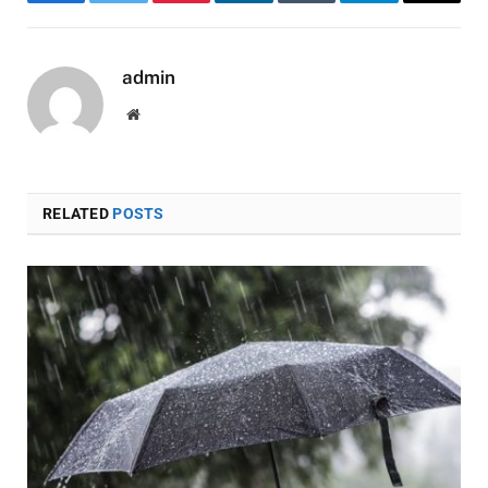
Facebook
Twitter
Pinterest
LinkedIn
Tumblr
Telegram
Email
admin
Website
RELATED
POSTS