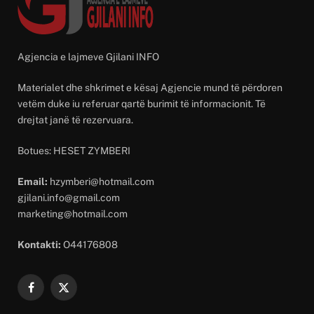
Agjencia e lajmeve Gjilani INFO
Materialet dhe shkrimet e kësaj Agjencie mund të përdoren
vetëm duke iu referuar qartë burimit të informacionit. Të
drejtat janë të rezervuara.
Botues: HESET ZYMBERI
Email:
hzymberi@hotmail.com
gjilani.info@gmail.com
marketing@hotmail.com
Kontakti:
O44176808
Facebook
X
(Twitter)