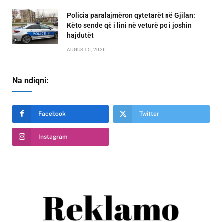
Policia paralajmëron qytetarët në Gjilan:
Këto sende që i lini në veturë po i joshin
hajdutët
AUGUST 5, 2026
Na ndiqni:
Facebook
Twitter
Instagram