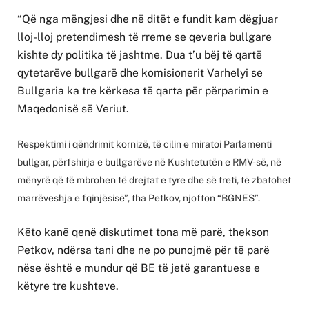
“Që nga mëngjesi dhe në ditët e fundit kam dëgjuar
lloj-lloj pretendimesh të rreme se qeveria bullgare
kishte dy politika të jashtme. Dua t’u bëj të qartë
qytetarëve bullgarë dhe komisionerit Varhelyi se
Bullgaria ka tre kërkesa të qarta për përparimin e
Maqedonisë së Veriut.
Respektimi i qëndrimit kornizë, të cilin e miratoi Parlamenti
bullgar, përfshirja e bullgarëve në Kushtetutën e RMV-së, në
mënyrë që të mbrohen të drejtat e tyre dhe së treti, të zbatohet
marrëveshja e fqinjësisë”, tha Petkov, njofton “BGNES”.
Këto kanë qenë diskutimet tona më parë, thekson
Petkov, ndërsa tani dhe ne po punojmë për të parë
nëse është e mundur që BE të jetë garantuese e
këtyre tre kushteve.