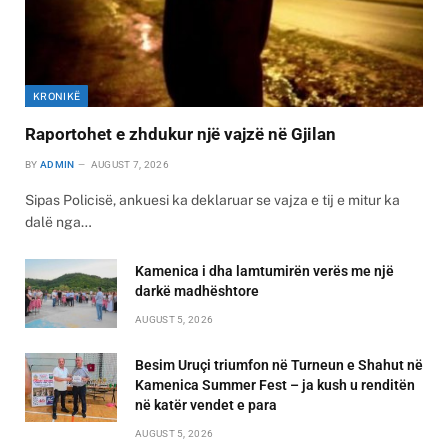
KRONIKË
Raportohet e zhdukur një vajzë në Gjilan
BY
ADMIN
AUGUST 7, 2026
Sipas Policisë, ankuesi ka deklaruar se vajza e tij e mitur ka
dalë nga…
Kamenica i dha lamtumirën verës me një
darkë madhështore
AUGUST 5, 2026
Besim Uruçi triumfon në Turneun e Shahut në
Kamenica Summer Fest – ja kush u renditën
në katër vendet e para
AUGUST 5, 2026