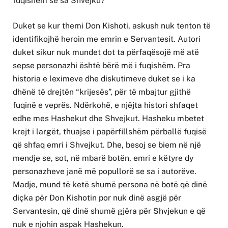
fuqishëm se sa Shvejku?
Duket se kur themi Don Kishoti, askush nuk tenton të
identifikojhë heroin me emrin e Servantesit. Autori
duket sikur nuk mundet dot ta përfaqësojë më atë
sepse personazhi është bërë më i fuqishëm. Pra
historia e leximeve dhe diskutimeve duket se i ka
dhënë të drejtën “krijesës”, për të mbajtur gjithë
fuqinë e veprës. Ndërkohë, e njëjta histori shfaqet
edhe mes Hashekut dhe Shvejkut. Hasheku mbetet
krejt i largët, thuajse i papërfillshëm përballë fuqisë
që shfaq emri i Shvejkut. Dhe, besoj se biem në një
mendje se, sot, në mbarë botën, emri e këtyre dy
personazheve janë më popullorë se sa i autorëve.
Madje, mund të ketë shumë persona në botë që dinë
diçka për Don Kishotin por nuk dinë asgjë për
Servantesin, që dinë shumë gjëra për Shvjekun e që
nuk e njohin aspak Hashekun.