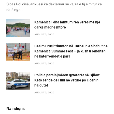
Sipas Policisë, ankuesi ka deklaruar se vajza e tij e mitur ka
dalë nga…
Kamenica i dha lamtumirën verës me një
darkë madhështore
AUGUST 5, 2026
Besim Uruçi triumfon në Turneun e Shahut në
Kamenica Summer Fest – ja kush u renditën
në katër vendet e para
AUGUST 5, 2026
Policia paralajmëron qytetarët në Gjilan:
Këto sende që i lini në veturë po i joshin
hajdutët
AUGUST 5, 2026
Na ndiqni: