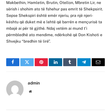
Makbethin, Hamletin, Brutin, Otellon, Mbretin Lir, ne
sërish i shohim ato të fshehur pas emrit të Shekpsirit.
Sepse Shekspiri është emër njeriu, pra një njeri-
kështu që duket më e lehtë që barrën e mençurisë ta
mbajë ai për të gjithë. Ndaj vetëm ai mund t’i
përmbledhë ato mendime, ndërkohë që Don Kishoti e
Shvejku “bredhin të lirë”.
Facebook
Twitter
Pinterest
LinkedIn
Tumblr
Telegram
Email
admin
Website