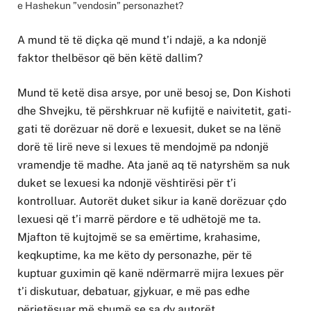
e Hashekun ”vendosin” personazhet?
A mund të të diçka që mund t’i ndajë, a ka ndonjë
faktor thelbësor që bën këtë dallim?
Mund të ketë disa arsye, por unë besoj se, Don Kishoti
dhe Shvejku, të përshkruar në kufijtë e naivitetit, gati-
gati të dorëzuar në dorë e lexuesit, duket se na lënë
dorë të lirë neve si lexues të mendojmë pa ndonjë
vramendje të madhe. Ata janë aq të natyrshëm sa nuk
duket se lexuesi ka ndonjë vështirësi për t’i
kontrolluar. Autorët duket sikur ia kanë dorëzuar çdo
lexuesi që t’i marrë përdore e të udhëtojë me ta.
Mjafton të kujtojmë se sa emërtime, krahasime,
keqkuptime, ka me këto dy personazhe, për të
kuptuar guximin që kanë ndërmarrë mijra lexues për
t’i diskutuar, debatuar, gjykuar, e më pas edhe
përjetësuar më shumë se sa dy autorët.