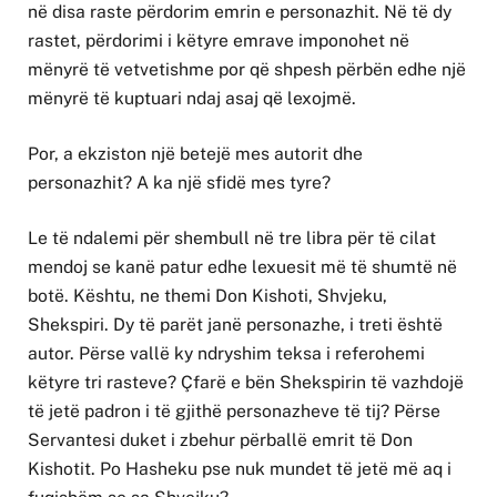
në disa raste përdorim emrin e personazhit. Në të dy
rastet, përdorimi i këtyre emrave imponohet në
mënyrë të vetvetishme por që shpesh përbën edhe një
mënyrë të kuptuari ndaj asaj që lexojmë.
Por, a ekziston një betejë mes autorit dhe
personazhit? A ka një sfidë mes tyre?
Le të ndalemi për shembull në tre libra për të cilat
mendoj se kanë patur edhe lexuesit më të shumtë në
botë. Kështu, ne themi Don Kishoti, Shvjeku,
Shekspiri. Dy të parët janë personazhe, i treti është
autor. Përse vallë ky ndryshim teksa i referohemi
këtyre tri rasteve? Çfarë e bën Shekspirin të vazhdojë
të jetë padron i të gjithë personazheve të tij? Përse
Servantesi duket i zbehur përballë emrit të Don
Kishotit. Po Hasheku pse nuk mundet të jetë më aq i