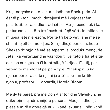
Krejt ndryshe duket sikur ndodh me Shekspirin. Ai
është piktori i madh, detajuesi më i kujdesshëm i
pushtetit, parasë dhe tradhëtisë. Asnjë penë nuk i ka
pikturuar si ai këto tre “pushtete” që vërtisin miliona e
miliona jetë njerëzore. Por të tri këto veti janë më së
shumti pjellë e mendjes. Si rrjedhojë personazhet e
Shekspirit ngjajnë më së tepërmi si produkt mençurie.
Jeta i ka vërtetuar dhe vazhdon t’i vërtetojë fjalët e tij-
askush nuk guxon t’i kontrollojë “krijesat” e tij, por
vetëm të mendohet përpara tyre. ”Shekspiri ju ka
njohur përpara se ta njihni ju atë”, shkruan kritiku i
njohur, profesori i Harvardit, Harold Bloom.
Me dy të parët, pra me Don Kishton dhe Shvejkun, ne
etiketojmë qindra, mijëra persona. Madje, edhe një
pjesë e mirë e atyre që nuk i kanë lexuar si libër, kanë