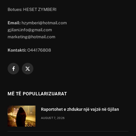
Botues: HESET ZYMBERI
Email:
hzymberi@hotmail.com
gjilani.info@gmail.com
marketing@hotmail.com
Kontakti:
O44176808
Facebook
X
(Twitter)
MË TË POPULLARIZUARAT
Raportohet e zhdukur një vajzë në Gjilan
AUGUST 7, 2026