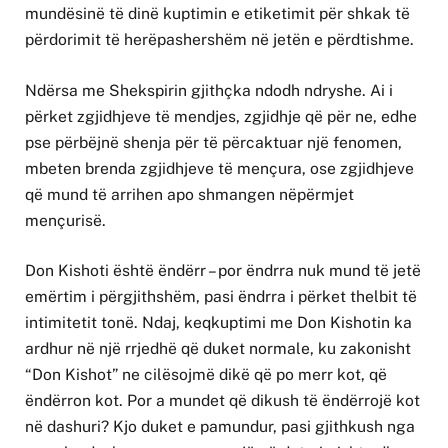
mundësinë të dinë kuptimin e etiketimit për shkak të
përdorimit të herëpashershëm në jetën e përdtishme.
Ndërsa me Shekspirin gjithçka ndodh ndryshe. Ai i
përket zgjidhjeve të mendjes, zgjidhje që për ne, edhe
pse përbëjnë shenja për të përcaktuar një fenomen,
mbeten brenda zgjidhjeve të mençura, ose zgjidhjeve
që mund të arrihen apo shmangen nëpërmjet
mençurisë.
Don Kishoti është ëndërr – por ëndrra nuk mund të jetë
emërtim i përgjithshëm, pasi ëndrra i përket thelbit të
intimitetit tonë. Ndaj, keqkuptimi me Don Kishotin ka
ardhur në një rrjedhë që duket normale, ku zakonisht
“Don Kishot” ne cilësojmë dikë që po merr kot, që
ëndërron kot. Por a mundet që dikush të ëndërrojë kot
në dashuri? Kjo duket e pamundur, pasi gjithkush nga