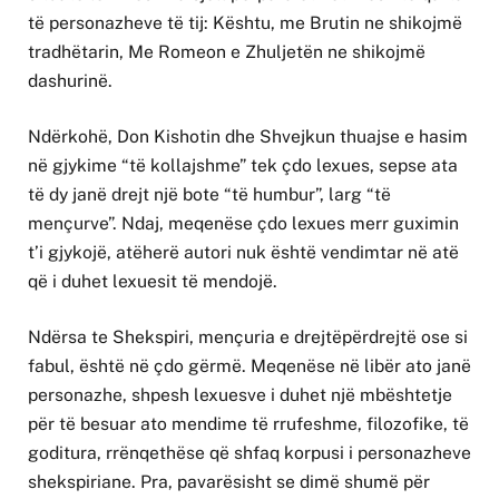
të personazheve të tij: Kështu, me Brutin ne shikojmë
tradhëtarin, Me Romeon e Zhuljetën ne shikojmë
dashurinë.
Ndërkohë, Don Kishotin dhe Shvejkun thuajse e hasim
në gjykime “të kollajshme” tek çdo lexues, sepse ata
të dy janë drejt një bote “të humbur”, larg “të
mençurve”. Ndaj, meqenëse çdo lexues merr guximin
t’i gjykojë, atëherë autori nuk është vendimtar në atë
që i duhet lexuesit të mendojë.
Ndërsa te Shekspiri, mençuria e drejtëpërdrejtë ose si
fabul, është në çdo gërmë. Meqenëse në libër ato janë
personazhe, shpesh lexuesve i duhet një mbështetje
për të besuar ato mendime të rrufeshme, filozofike, të
goditura, rrënqethëse që shfaq korpusi i personazheve
shekspiriane. Pra, pavarësisht se dimë shumë për