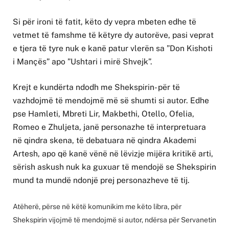
Si për ironi të fatit, këto dy vepra mbeten edhe të
vetmet të famshme të këtyre dy autorëve, pasi veprat
e tjera të tyre nuk e kanë patur vlerën sa ”Don Kishoti
i Mançës” apo ”Ushtari i mirë Shvejk”.
Krejt e kundërta ndodh me Shekspirin- për të
vazhdojmë të mendojmë më së shumti si autor. Edhe
pse Hamleti, Mbreti Lir, Makbethi, Otello, Ofelia,
Romeo e Zhuljeta, janë personazhe të interpretuara
në qindra skena, të debatuara në qindra Akademi
Artesh, apo që kanë vënë në lëvizje mijëra kritikë arti,
sërish askush nuk ka guxuar të mendojë se Shekspirin
mund ta mundë ndonjë prej personazheve të tij.
Atëherë, përse në këtë komunikim me këto libra, për
Shekspirin vijojmë të mendojmë si autor, ndërsa për Servanetin