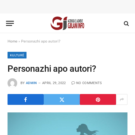
Home
»
Personazhi apo autori?
KULTURË
Personazhi apo autori?
BY
ADMIN
APRIL 29, 2022
NO COMMENTS