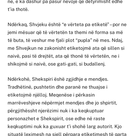
ne, e ka dashur pa pasur nevojë që detyrimisht edhe
t’ia thotë.
Ndërkaq, Shvjeku është “e vërteta pa etiketë” – por ne
jemi mësuar që të vërtetën ta themi në forma sa më
të buta, të veshur me fjali plot “pupla” në mes. Ndaj,
me Shvejkun ne zakonisht etiketojmë ata që sillen si
naivë, pasi të drejtët, ata që thonë të vërtetën, ne i
shikojmë si naivë, ose gati-gati, si budallenj.
Ndërkohë, Shekspiri ëshë zgjidhje e mendjes.
Tradhëtinë, pushtetin dhe paranë ne thuajse i
etiketojmë njëlloj. Meqenëse i përkasin
marrëveshjeve nëpërmjet mendjes dhe jo shpirtit,
përgjithëssht njerëzimi nuk i ka keqkuptuar
personazhet e Shekspirit, ose edhe në raste
keqkuptimi nuk ka guxuar t’i shohë larg autorit. Kjo
situatë leximesh na sjell përpara etiketimesh të qarta