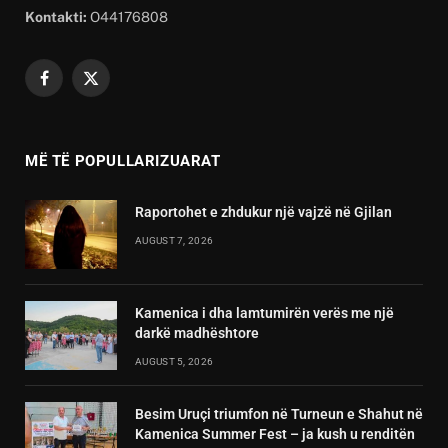
Kontakti:
O44176808
Facebook
X
(Twitter)
MË TË POPULLARIZUARAT
Raportohet e zhdukur një vajzë në Gjilan
AUGUST 7, 2026
Kamenica i dha lamtumirën verës me një
darkë madhështore
AUGUST 5, 2026
Besim Uruçi triumfon në Turneun e Shahut në
Kamenica Summer Fest – ja kush u renditën