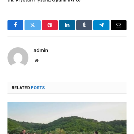
Facebook
Twitter
Pinterest
LinkedIn
Tumblr
Telegram
Email
admin
Website
RELATED
POSTS