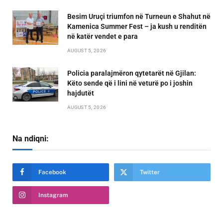
Besim Uruçi triumfon në Turneun e Shahut në
Kamenica Summer Fest – ja kush u renditën
në katër vendet e para
AUGUST 5, 2026
Policia paralajmëron qytetarët në Gjilan:
Këto sende që i lini në veturë po i joshin
hajdutët
AUGUST 5, 2026
Na ndiqni:
Facebook
Twitter
Instagram