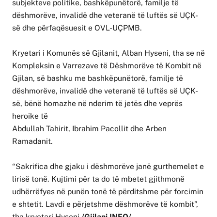
subjekteve politike, bashkëpunëtorë, familje të
dëshmorëve, invalidë dhe veteranë të luftës së UÇK-
së dhe përfaqësuesit e OVL-UÇPMB.
Kryetari i Komunës së Gjilanit, Alban Hyseni, tha se në
Kompleksin e Varrezave të Dëshmorëve të Kombit në
Gjilan, së bashku me bashkëpunëtorë, familje të
dëshmorëve, invalidë dhe veteranë të luftës së UÇK-
së, bënë homazhe në nderim të jetës dhe veprës
heroike të
Abdullah Tahirit, Ibrahim Pacollit dhe Arben
Ramadanit.
“Sakrifica dhe gjaku i dëshmorëve janë gurthemelet e
lirisë tonë. Kujtimi për ta do të mbetet gjithmonë
udhërrëfyes në punën tonë të përditshme për forcimin
e shtetit. Lavdi e përjetshme dëshmorëve të kombit”,
tha kryetari Hyseni.
/Gjilani INFO/