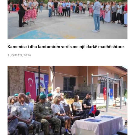
Kamenica i dha lamtumirën verës me një darkë madhështore
AUGUST 5, 2026