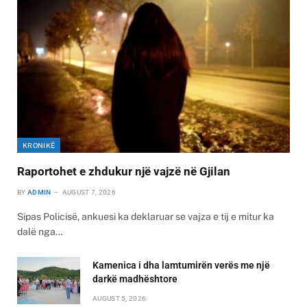
KRONIKË
Raportohet e zhdukur një vajzë në Gjilan
BY
ADMIN
AUGUST 7, 2026
Sipas Policisë, ankuesi ka deklaruar se vajza e tij e mitur ka
dalë nga…
Kamenica i dha lamtumirën verës me një
darkë madhështore
AUGUST 5, 2026