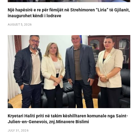
Një hapësirë e re për fëmijët në Strehimoren “Liria” të Gjilanit,
inaugurohet këndi i lodrave
AUGUST 5, 2026
Kryetari Haliti priti në takim këshilltaren komunale nga Saint-
Julien-en-Genevois, znj.Minavere Bislimi
JULY 31, 2026