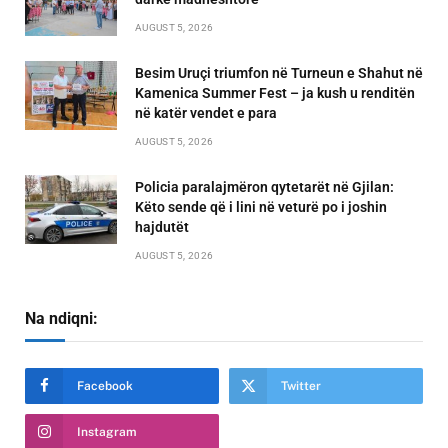
AUGUST 5, 2026
Besim Uruçi triumfon në Turneun e Shahut në
Kamenica Summer Fest – ja kush u renditën
në katër vendet e para
AUGUST 5, 2026
Policia paralajmëron qytetarët në Gjilan:
Këto sende që i lini në veturë po i joshin
hajdutët
AUGUST 5, 2026
Na ndiqni:
Facebook
Twitter
Instagram