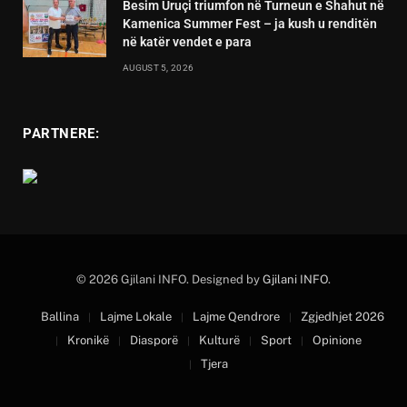
Besim Uruçi triumfon në Turneun e Shahut në
Kamenica Summer Fest – ja kush u renditën
në katër vendet e para
AUGUST 5, 2026
PARTNERE:
© 2026 Gjilani INFO. Designed by
Gjilani INFO
.
Ballina
Lajme Lokale
Lajme Qendrore
Zgjedhjet 2026
Kronikë
Diasporë
Kulturë
Sport
Opinione
Tjera