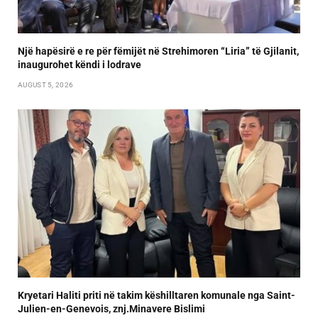
Një hapësirë e re për fëmijët në Strehimoren “Liria” të Gjilanit,
inaugurohet këndi i lodrave
AUGUST 5, 2026
Kryetari Haliti priti në takim këshilltaren komunale nga Saint-
Julien-en-Genevois, znj.Minavere Bislimi