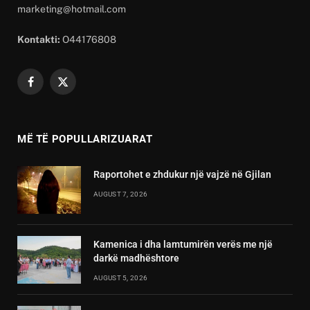
marketing@hotmail.com
Kontakti:
O44176808
Facebook
X
(Twitter)
MË TË POPULLARIZUARAT
Raportohet e zhdukur një vajzë në Gjilan
AUGUST 7, 2026
Kamenica i dha lamtumirën verës me një
darkë madhështore
AUGUST 5, 2026