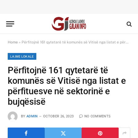
Home
»
Përfitojnë 161 qytetarë të komunës së Vitisë nga listat e përfituesve në sektorinë e bujqësisë
LAJME LOKALE
Përfitojnë 161 qytetarë të
komunës së Vitisë nga listat e
përfituesve në sektorinë e
bujqësisë
BY
ADMIN
OCTOBER 26, 2023
NO COMMENTS