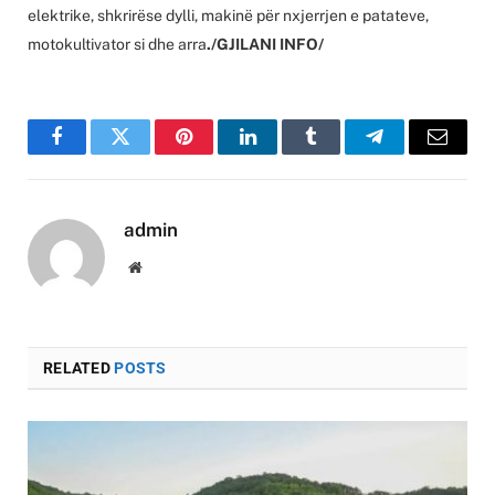
elektrike, shkrirëse dylli, makinë për nxjerrjen e patateve,
motokultivator si dhe arra
./GJILANI INFO/
Facebook
Twitter
Pinterest
LinkedIn
Tumblr
Telegram
Email
admin
Website
RELATED
POSTS