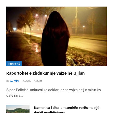
KRONIKË
Raportohet e zhdukur një vajzë në Gjilan
BY
ADMIN
AUGUST 7, 2026
Sipas Policisë, ankuesi ka deklaruar se vajza e tij e mitur ka
dalë nga…
Kamenica i dha lamtumirën verës me një
darkë madhështore