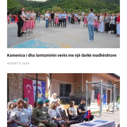
Kamenica i dha lamtumirën verës me një darkë madhështore
AUGUST 5, 2026