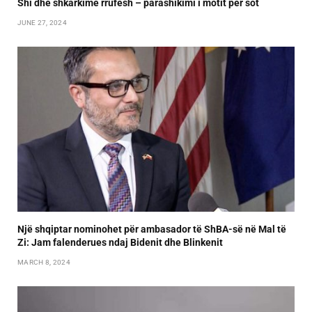
Shi dhe shkarkime rrufesh – parashikimi i motit për sot
JUNE 27, 2024
Një shqiptar nominohet për ambasador të ShBA-së në Mal të
Zi: Jam falenderues ndaj Bidenit dhe Blinkenit
MARCH 8, 2024