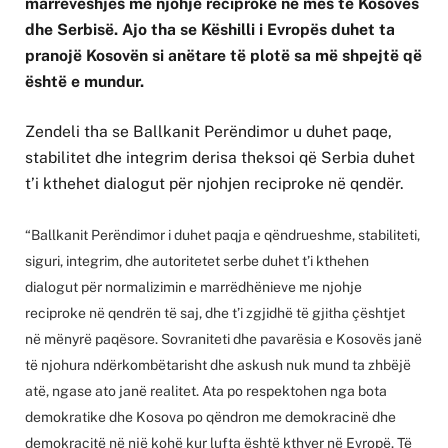
marrëveshjes me njohje reciproke në mes të Kosovës
dhe Serbisë. Ajo tha se Këshilli i Evropës duhet ta
pranojë Kosovën si anëtare të plotë sa më shpejtë që
është e mundur.
Zendeli tha se Ballkanit Perëndimor u duhet paqe,
stabilitet dhe integrim derisa theksoi që Serbia duhet
t’i kthehet dialogut për njohjen reciproke në qendër.
“Ballkanit Perëndimor i duhet paqja e qëndrueshme, stabiliteti,
siguri, integrim, dhe autoritetet serbe duhet t’i kthehen
dialogut për normalizimin e marrëdhënieve me njohje
reciproke në qendrën të saj, dhe t’i zgjidhë të gjitha çështjet
në mënyrë paqësore. Sovraniteti dhe pavarësia e Kosovës janë
të njohura ndërkombëtarisht dhe askush nuk mund ta zhbëjë
atë, ngase ato janë realitet. Ata po respektohen nga bota
demokratike dhe Kosova po qëndron me demokracinë dhe
demokracitë në një kohë kur lufta është kthyer në Evropë. Të