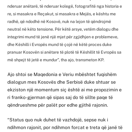
nderuar anëtarë, të nderuar kolegë, fotografitë nga historia e
re, si masakra e Reçakut, si masakra e Mejës, e kështu me
radhë, që ndodhë në Kosovë, nuk na lejon të qëndrojmë
neutral në këto tensione. Për këtë arsye, vetëm dialogu dhe
integrimi mund të jenë një mjet për zgjidhjen e problemeve,
dhe Këshilli i Evropës mund të çojë në këtë proces duke
pranuar Kosovën si anëtare të plotë të Këshillit të Evropës sa
më shpejt të jetë e mundur”, tha ajo, transmeton KP.
Ajo shtoi se Maqedonia e Veriu mbështet fuqishëm
dialogun mes Kosovës dhe Serbisë duke shtuar se
ekziston një momentum siç është ai me propozimin e
ri franko-gjerman që sipas saj do të sillte paqe të
qëndrueshme për palët por edhe gjithë rajonin.
“Status quo nuk duhet të vazhdojë, sepse nuk i
ndihmon rajonit, por ndihmon forcat e treta që janë të