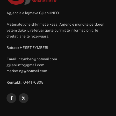
Agjencia e lajmeve Gjilani INFO
Materialet dhe shkrimet e kësaj Agjencie mund të përdoren
vetëm duke iu referuar qartë burimit të informacionit. Të
drejtat janë të rezervuara.
Botues: HESET ZYMBERI
Email:
hzymberi@hotmail.com
gjilani.info@gmail.com
marketing@hotmail.com
Kontakti:
O44176808
Facebook
X
(Twitter)