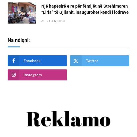
Një hapësirë e re për fëmijët në Strehimoren
“Liria” të Gjilanit, inaugurohet këndi i lodrave
AUGUST 5, 2026
Na ndiqni:
Facebook
Twitter
Instagram