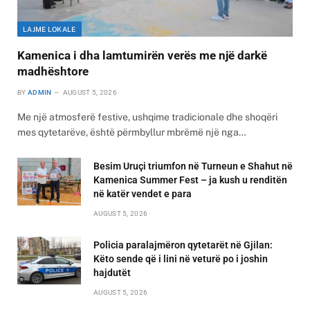
LAJME LOKALE
Kamenica i dha lamtumirën verës me një darkë
madhështore
BY
ADMIN
AUGUST 5, 2026
Me një atmosferë festive, ushqime tradicionale dhe shoqëri
mes qytetarëve, është përmbyllur mbrëmë një nga…
Besim Uruçi triumfon në Turneun e Shahut në
Kamenica Summer Fest – ja kush u renditën
në katër vendet e para
AUGUST 5, 2026
Policia paralajmëron qytetarët në Gjilan:
Këto sende që i lini në veturë po i joshin
hajdutët
AUGUST 5, 2026