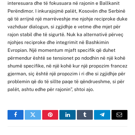
interesuara dhe të fokusuara në rajonin e Ballkanit
Perëndimor. I inkurajojmë palët, Kosovën dhe Serbinë
që të arrijnë një marrëveshje me njohje reciproke duke
vazhduar dialogun, si zgjidhje e vetme dhe mjet për
rajon stabil dhe të sigurtë. Nuk ka alternativë përveç
njohjes reciproke dhe integrimit në Bashkimin
Evropian. Një momentum mjaft specifik që duhet
përmendur është se tensionet po ndodhin në një kohë
shumë specifike, në një kohë kur një propozim francez
gjerman, siç është një propozim i ri dhe si zgjidhje për
problemin që do të sillte paqe të qëndrueshme, si për
palët, ashtu edhe për rajonin”, shtoi ajo.
Facebook
Twitter
Pinterest
LinkedIn
Tumblr
Telegram
Email