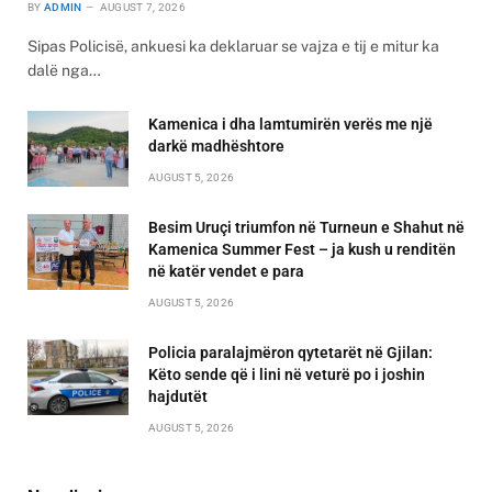
BY
ADMIN
AUGUST 7, 2026
Sipas Policisë, ankuesi ka deklaruar se vajza e tij e mitur ka
dalë nga…
Kamenica i dha lamtumirën verës me një
darkë madhështore
AUGUST 5, 2026
Besim Uruçi triumfon në Turneun e Shahut në
Kamenica Summer Fest – ja kush u renditën
në katër vendet e para
AUGUST 5, 2026
Policia paralajmëron qytetarët në Gjilan:
Këto sende që i lini në veturë po i joshin
hajdutët
AUGUST 5, 2026