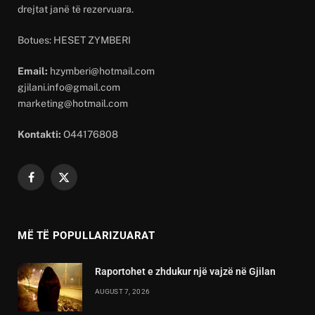
drejtat janë të rezervuara.
Botues: HESET ZYMBERI
Email:
hzymberi@hotmail.com
gjilani.info@gmail.com
marketing@hotmail.com
Kontakti:
O44176808
Facebook
X
(Twitter)
MË TË POPULLARIZUARAT
Raportohet e zhdukur një vajzë në Gjilan
AUGUST 7, 2026