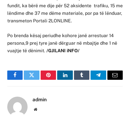
fundit, ka bërë me dije për 52 aksidente trafiku, 15 me
lëndime dhe 37 me dëme materiale, por pa të lënduar,
transmeton Portali 2LONLINE.
Po brenda kësaj periudhe kohore janë arrestuar 14
persona,9 prej tyre janë dërguar në mbajtje dhe 1 në
vuajtje të dënimit.
/GJILANI iNFO/
Facebook
Twitter
Pinterest
LinkedIn
Tumblr
Telegram
Email
admin
Website