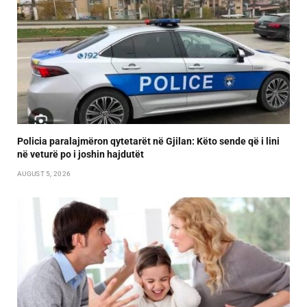
Policia paralajmëron qytetarët në Gjilan: Këto sende që i lini
në veturë po i joshin hajdutët
AUGUST 5, 2026