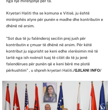
nga një mirënjohje për ta.
Kryetari Haliti tha se komuna e Vitisë, ju është
mirënjohës atyre për punën e madhe dhe kontributin e
dhënë në arsim.
”Sot dua të ju falënderoj secilin prej jush për
kontributin e çmuar të dhënë në arsim. Për këtë
kontribut ju sigurisht se keni edhe vlerësimin më të
lartë nga ish nxënsit tuaj të cilët do të ju jenë
falendërues për punën që e keni bërë me plotë
përkushtim” , u shpreh kryetari Haliti.
/GJILANI INFO/