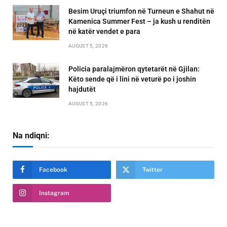
Besim Uruçi triumfon në Turneun e Shahut në
Kamenica Summer Fest – ja kush u renditën
në katër vendet e para
AUGUST 5, 2026
Policia paralajmëron qytetarët në Gjilan:
Këto sende që i lini në veturë po i joshin
hajdutët
AUGUST 5, 2026
Na ndiqni:
Facebook
Twitter
Instagram