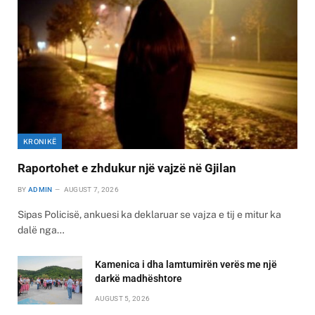
KRONIKË
Raportohet e zhdukur një vajzë në Gjilan
BY
ADMIN
AUGUST 7, 2026
Sipas Policisë, ankuesi ka deklaruar se vajza e tij e mitur ka
dalë nga…
Kamenica i dha lamtumirën verës me një
darkë madhështore
AUGUST 5, 2026