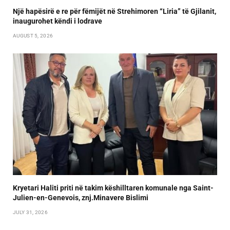
Një hapësirë e re për fëmijët në Strehimoren “Liria” të Gjilanit,
inaugurohet këndi i lodrave
AUGUST 5, 2026
Kryetari Haliti priti në takim këshilltaren komunale nga Saint-
Julien-en-Genevois, znj.Minavere Bislimi
JULY 31, 2026