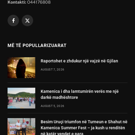
Kontakti:
O44176808
Facebook
X
(Twitter)
MË TË POPULLARIZUARAT
Raportohet e zhdukur një vajzë në Gjilan
AUGUST 7, 2026
Kamenica i dha lamtumirën verës me një
darkë madhështore
AUGUST 5, 2026
Besim Uruçi triumfon në Turneun e Shahut në
Kamenica Summer Fest – ja kush u renditën
në katër vendet e para