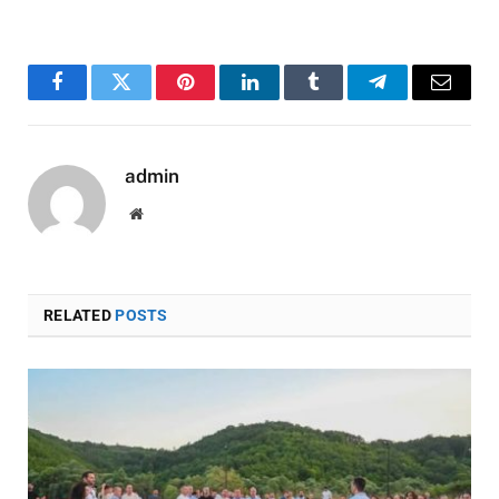
Facebook
Twitter
Pinterest
LinkedIn
Tumblr
Telegram
Email
admin
Website
RELATED
POSTS