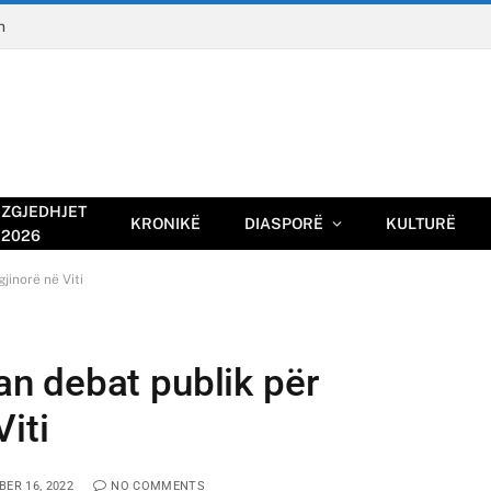
n
ZGJEDHJET
KRONIKË
DIASPORË
KULTURË
2026
inorë në Viti
n debat publik për
iti
ER 16, 2022
NO COMMENTS