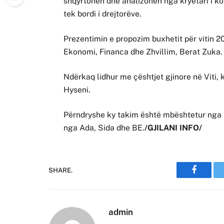
shqyrtohen dhe analizohen nga kryetari i kom
tek bordi i drejtorëve.
Prezentimin e propozim buxhetit për vitin 2
Ekonomi, Financa dhe Zhvillim, Berat Zuka.
Ndërkaq lidhur me çështjet gjinore në Viti, 
Hyseni.
Përndryshe ky takim është mbështetur nga R
nga Ada, Sida dhe BE.
/GJILANI INFO/
SHARE.
Faceboo
admin