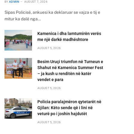
BY
ADMIN
AUGUST 7, 2026
Sipas Policisë, ankuesi ka deklaruar se vajza e tij e
mitur ka dalë nga…
Kamenica i dha lamtumirën verës
me një darkë madhështore
AUGUST 5, 2026
Besim Uruçi triumfon në Turneun e
Shahut në Kamenica Summer Fest
– ja kush u renditën në katër
vendet e para
AUGUST 5, 2026
Policia paralajmëron qytetarët në
Gjilan: Këto sende që i lini në
veturë po i joshin hajdutët
AUGUST 5, 2026