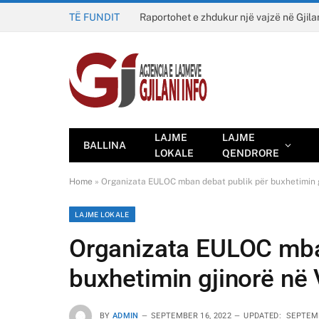
TË FUNDIT
Raportohet e zhdukur një vajzë në Gjila
LAJME
LAJME
BALLINA
LOKALE
QENDRORE
Home
»
Organizata EULOC mban debat publik për buxhetimin gj
LAJME LOKALE
Organizata EULOC mba
buxhetimin gjinorë në V
BY
ADMIN
SEPTEMBER 16, 2022
UPDATED:
SEPTEMB