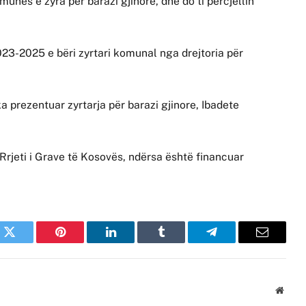
unës e zyra për barazi gjinore, dhe do ti përcjellin
023-2025 e bëri zyrtari komunal nga drejtoria për
ka prezentuar zyrtarja për barazi gjinore, Ibadete
rjeti i Grave të Kosovës, ndërsa është financuar
k
Twitter
Pinterest
LinkedIn
Tumblr
Telegram
Email
Websi