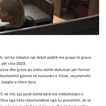
i, sot ka mbajtur një debat publik me grupe të grave,
 për vitin 2023.
ajzave dhe grave po ashtu është diskutuar për format
 buxhetimit gjinorë në komunën e Vitisë, veçanërisht
 bujqësi e sfera tjera.
C në Viti, kjo punë është bërë me mbështetjen e
i. Disa nga këto rekomandime nga ky prezantim, do të