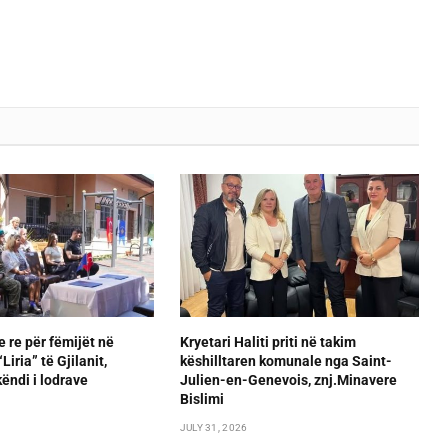
e re për fëmijët në
Kryetari Haliti priti në takim
iria” të Gjilanit,
këshilltaren komunale nga Saint-
ëndi i lodrave
Julien-en-Genevois, znj.Minavere
Bislimi
JULY 31, 2026