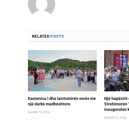
RELATED
POSTS
Kamenica i dha lamtumirën verës me
Një hapësirë 
një darkë madhështore
Strehimoren “L
inaugurohet k
AUGUST 5, 2026
AUGUST 5, 2026