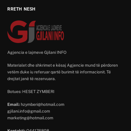
RRETH NESH
Agjencia e lajmeve Gjilani INFO
Materialet dhe shkrimet e kësaj Agjencie mund të përdoren
vetëm duke iu referuar qartë burimit të informacionit. Të
drejtat janë të rezervuara.
Botues: HESET ZYMBERI
Email:
hzymberi@hotmail.com
gjilani.info@gmail.com
marketing@hotmail.com
Kontakti:
O44176808