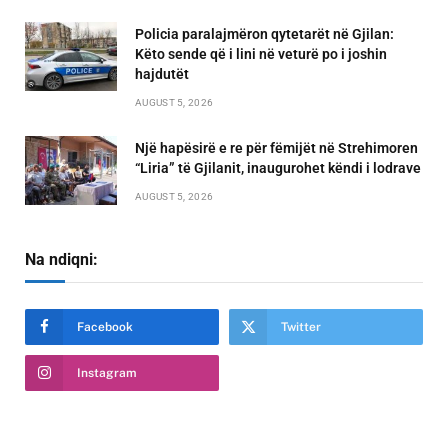
Policia paralajmëron qytetarët në Gjilan:
Këto sende që i lini në veturë po i joshin
hajdutët
AUGUST 5, 2026
Një hapësirë e re për fëmijët në Strehimoren
“Liria” të Gjilanit, inaugurohet këndi i lodrave
AUGUST 5, 2026
Na ndiqni:
Facebook
Twitter
Instagram