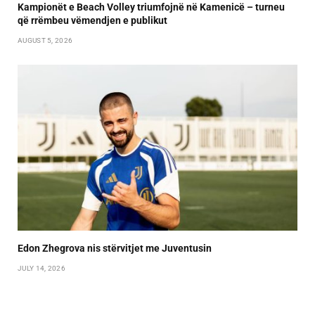
Kampionët e Beach Volley triumfojnë në Kamenicë – turneu
që rrëmbeu vëmendjen e publikut
AUGUST 5, 2026
Edon Zhegrova nis stërvitjet me Juventusin
JULY 14, 2026