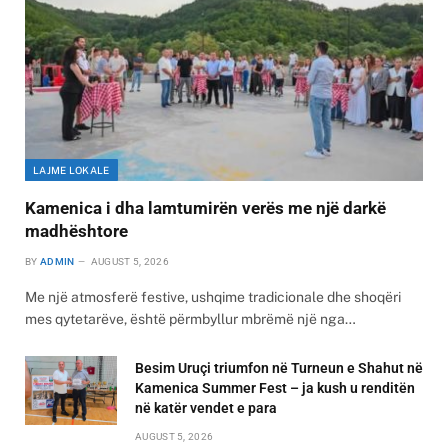
LAJME LOKALE
Kamenica i dha lamtumirën verës me një darkë
madhështore
BY
ADMIN
AUGUST 5, 2026
Me një atmosferë festive, ushqime tradicionale dhe shoqëri
mes qytetarëve, është përmbyllur mbrëmë një nga…
Besim Uruçi triumfon në Turneun e Shahut në
Kamenica Summer Fest – ja kush u renditën
në katër vendet e para
AUGUST 5, 2026