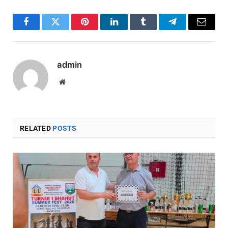
Facebook
Twitter
Pinterest
LinkedIn
Tumblr
Telegram
Email
admin
Website
RELATED
POSTS