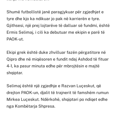
Shumë futbollistë janë paragjykuar për zgjedhjet e
tyre dhe kjo ka ndikuar jo pak në karrierën e tyre.
Gjithsesi, një prej lojtarëve të dalluar së fundmi, është
Ermis Selimaj, i cili ka debutuar me ekipin e parë të
PAOK-ut.
Ekipi grek është duke zhvilluar fazën përgatitore në
Qipro dhe në miqësoren e fundit ndaj Ashdod të fituar
4-1, ka pasur minuta edhe për mbrojtësin e majtë
shqiptar.
Selimaj është një zgjedhje e Razvan Luçeskut, që
drejton PAOK-un, djalit të trajnerit të famshëm rumun
Mirkea Luçeskut. Ndërkohë, shqiptari po ndiqet edhe
nga Kombëtarja Shpresa.