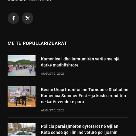
Facebook
X
(Twitter)
MË TË POPULLARIZUARAT
Kamenica i dha lamtumirën verës me një
darkë madhështore
AUGUST 5, 2026
Besim Uruçi triumfon në Turneun e Shahut në
Kamenica Summer Fest – ja kush u renditën
në katër vendet e para
AUGUST 5, 2026
Policia paralajmëron qytetarët në Gjilan:
Këto sende që i lini në veturë po i joshin