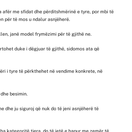
afër me sfidat dhe përditshmërinë e tyre, por mbi të
n për të mos u ndalur asnjëherë.
llen, janë model frymëzimi për të gjithë ne.
rtohet duke i dëgjuar të gjithë, sidomos ata që
ëri i tyre të përkthehet në vendime konkrete, në
 dhe besimin.
 dhe ju siguroj që nuk do të jeni asnjëherë të
tha kategoritë tjera, do të jetë e hapur me zemër të