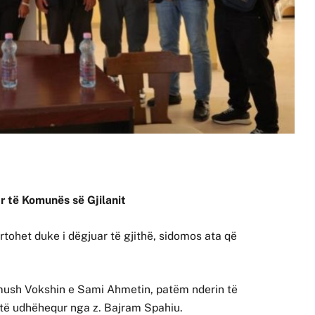
ar të Komunës së Gjilanit
rtohet duke i dëgjuar të gjithë, sidomos ata që
ush Vokshin e Sami Ahmetin, patëm nderin të
 të udhëhequr nga z. Bajram Spahiu.