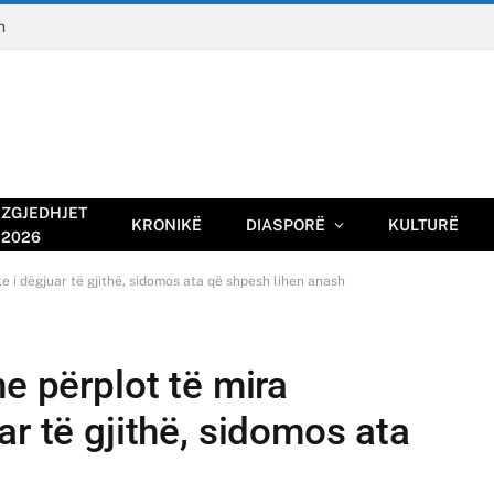
n
ZGJEDHJET
KRONIKË
DIASPORË
KULTURË
2026
e i dëgjuar të gjithë, sidomos ata që shpesh lihen anash
me përplot të mira
ar të gjithë, sidomos ata