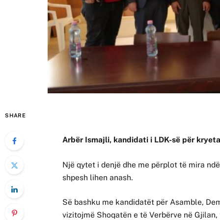
SHARE
Arbër Ismajli, kandidati i LDK-së për kryet
Një qytet i denjë dhe me përplot të mira ndë
shpesh lihen anash.
Së bashku me kandidatët për Asamble, Dem
vizitojmë Shoqatën e të Verbërve në Gjilan,