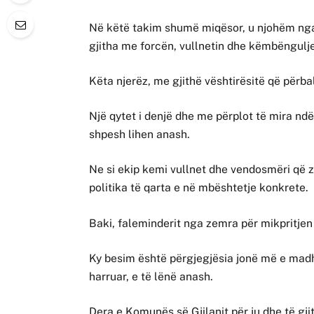
Në këtë takim shumë miqësor, u njohëm nga 
gjitha me forcën, vullnetin dhe këmbëngulje
Këta njerëz, me gjithë vështirësitë që përba
Një qytet i denjë dhe me përplot të mira ndë
shpesh lihen anash.
Ne si ekip kemi vullnet dhe vendosmëri që z
politika të qarta e në mbështetje konkrete.
Baki, faleminderit nga zemra për mikpritjen
Ky besim është përgjegjësia jonë më e madhe
harruar, e të lënë anash.
Dera e Komunës së Gjilanit për ju dhe të gji