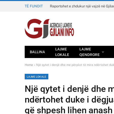
TË FUNDIT
Raportohet e zhdukur një vajzë në Gjila
LAJME
LAJME
BALLINA
LOKALE
QENDRORE
Home
»
Një qytet i denjë dhe me përplot të mira ndërtohet duk
LAJME LOKALE
Një qytet i denjë dhe 
ndërtohet duke i dëgju
që shpesh lihen anash