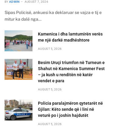
BY
ADMIN
AUGUST 7, 2026
Sipas Policisë, ankuesi ka deklaruar se vajza e tij e
mitur ka dalë nga…
Kamenica i dha lamtumirën verës
me një darkë madhështore
AUGUST 5, 2026
Besim Uruçi triumfon në Turneun e
Shahut në Kamenica Summer Fest
– ja kush u renditën në katër
vendet e para
AUGUST 5, 2026
Policia paralajmëron qytetarët në
Gjilan: Këto sende që i lini në
veturë po i joshin hajdutët
AUGUST 5, 2026