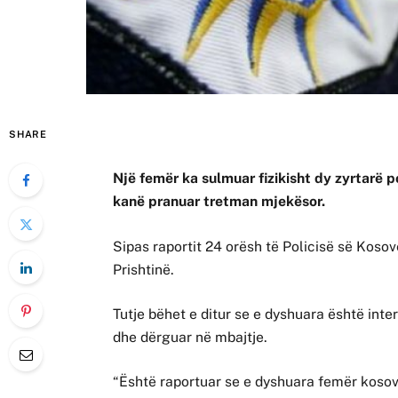
SHARE
Një femër ka sulmuar fizikisht dy zyrtarë p
kanë pranuar tretman mjekësor.
Sipas raportit 24 orësh të Policisë së Kosov
Prishtinë.
Tutje bëhet e ditur se e dyshuara është inte
dhe dërguar në mbajtje.
“Është raportuar se e dyshuara femër kosovar