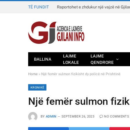
TË FUNDIT
Raportohet e zhdukur një vajzë në Gjila
LAJME
LAJME
BALLINA
LOKALE
QENDRORE
Home
»
Një femër sulmon fizikisht dy policë në Prishtinë
KRONIKË
Një femër sulmon fiziki
BY
ADMIN
SEPTEMBER 26, 2023
NO COMMENTS