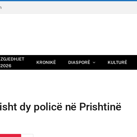
n
ZGJEDHJET
KRONIKË
DIASPORË
KULTURË
2026
sht dy policë në Prishtinë