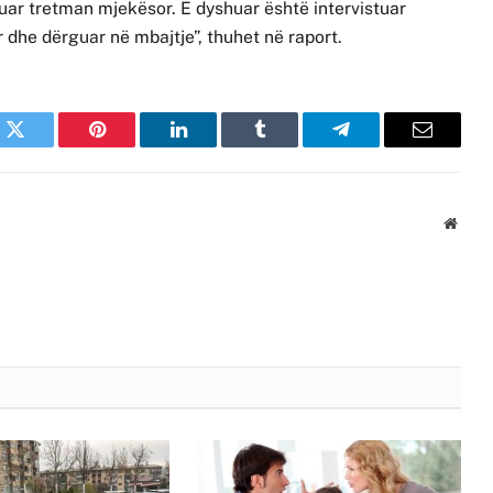
ar tretman mjekësor. E dyshuar është intervistuar
 dhe dërguar në mbajtje”, thuhet në raport.
k
Twitter
Pinterest
LinkedIn
Tumblr
Telegram
Email
Websi