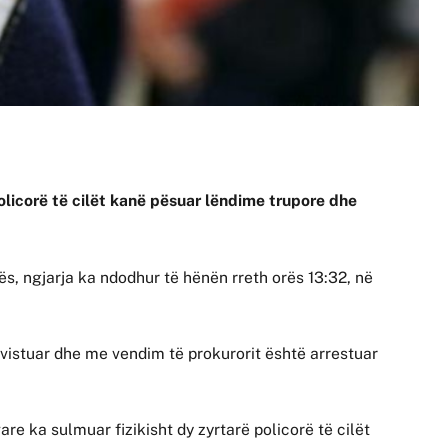
olicorë të cilët kanë pësuar lëndime trupore dhe
ës, ngjarja ka ndodhur të hënën rreth orës 13:32, në
rvistuar dhe me vendim të prokurorit është arrestuar
e ka sulmuar fizikisht dy zyrtarë policorë të cilët