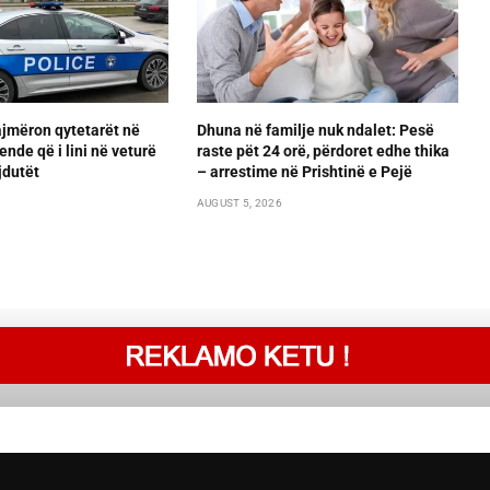
ajmëron qytetarët në
Dhuna në familje nuk ndalet: Pesë
ende që i lini në veturë
raste pët 24 orë, përdoret edhe thika
jdutët
– arrestime në Prishtinë e Pejë
AUGUST 5, 2026