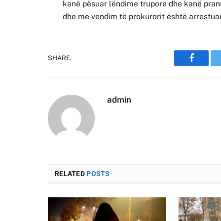
kanë pësuar lëndime trupore dhe kanë pranu
dhe me vendim të prokurorit është arrestuar
SHARE.
Faceboo
admin
RELATED
POSTS