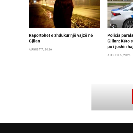
Raportohet e zhdukur një vajzë në
Policia paral
Gjilan
Gjilan: Këto s
po i joshin ha
AUGUST 7, 2026
AUGUST 5, 2026