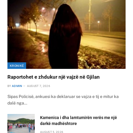
KRONIKË
Raportohet e zhdukur një vajzë në Gjilan
BY
ADMIN
AUGUST 7, 2026
Sipas Policisë, ankuesi ka deklaruar se vajza e tij e mitur ka
dalë nga…
Kamenica i dha lamtumirën verës me një
darkë madhështore
AUGUST 5, 2026