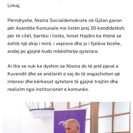
Limaj.
Përndryshe, Nisma Socialdemokrate në Gjilan garon
për Asamble Komunale me listën prej 20 kandidatësh,
për të cilët, bartësi i listës, Ismet Hajdini ka thënë se
është një ekip i mirë, i veprave dhe jo i fjalëve boshe,
andaj po gjejnë kudo mbështetje qytetare.
Ai tha se nuk ka dyshim se Nisma do të jetë pjesë e
Kuvendit dhe se anëtarët e saj do të angazhohen që
interesi dhe kërkesat qytetare të gjejnë trajtim dhe
realizim nga institucionet e komunës.