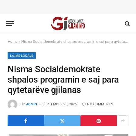
Home
»
Nisma Socialdemokrate shpalos programin e saj para qytetarëve gjilanas
LAJME LOKALE
Nisma Socialdemokrate
shpalos programin e saj para
qytetarëve gjilanas
BY
ADMIN
SEPTEMBER 23, 2025
NO COMMENTS