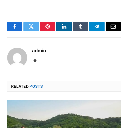
Facebook
Twitter
Pinterest
LinkedIn
Tumblr
Telegram
Email
admin
Website
RELATED
POSTS