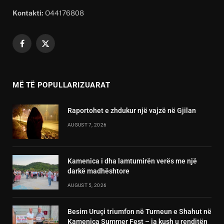
Kontakti:
O44176808
Facebook
X
(Twitter)
MË TË POPULLARIZUARAT
Raportohet e zhdukur një vajzë në Gjilan
AUGUST 7, 2026
Kamenica i dha lamtumirën verës me një
darkë madhështore
AUGUST 5, 2026
Besim Uruçi triumfon në Turneun e Shahut në
Kamenica Summer Fest – ja kush u renditën