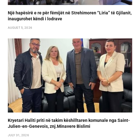
Një hapësirë e re për fëmijët në Strehimoren “Liria” të Gjilanit,
inaugurohet këndi i lodrave
AUGUST 5, 2026
Kryetari Haliti priti në takim këshilltaren komunale nga Saint-
Julien-en-Genevois, znj.Minavere Bislimi
JULY 31, 2026