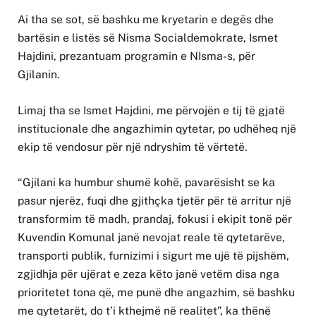
Ai tha se sot, së bashku me kryetarin e degës dhe
bartësin e listës së Nisma Socialdemokrate, Ismet
Hajdini, prezantuam programin e NIsma-s, për
Gjilanin.
Limaj tha se Ismet Hajdini, me përvojën e tij të gjatë
institucionale dhe angazhimin qytetar, po udhëheq një
ekip të vendosur për një ndryshim të vërtetë.
“Gjilani ka humbur shumë kohë, pavarësisht se ka
pasur njerëz, fuqi dhe gjithçka tjetër për të arritur një
transformim të madh, prandaj, fokusi i ekipit tonë për
Kuvendin Komunal janë nevojat reale të qytetarëve,
transporti publik, furnizimi i sigurt me ujë të pijshëm,
zgjidhja për ujërat e zeza këto janë vetëm disa nga
prioritetet tona që, me punë dhe angazhim, së bashku
me qytetarët, do t’i kthejmë në realitet”, ka thënë