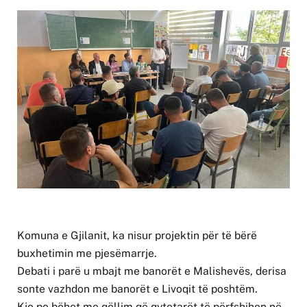
Komuna e Gjilanit, ka nisur projektin për të bërë
buxhetimin me pjesëmarrje.
Debati i parë u mbajt me banorët e Malishevës, derisa
sonte vazhdon me banorët e Livoqit të poshtëm.
Kjo po bëhet me qëllim që qytetarët të përfshihen në