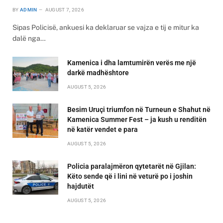
BY
ADMIN
AUGUST 7, 2026
Sipas Policisë, ankuesi ka deklaruar se vajza e tij e mitur ka
dalë nga…
Kamenica i dha lamtumirën verës me një
darkë madhështore
AUGUST 5, 2026
Besim Uruçi triumfon në Turneun e Shahut në
Kamenica Summer Fest – ja kush u renditën
në katër vendet e para
AUGUST 5, 2026
Policia paralajmëron qytetarët në Gjilan:
Këto sende që i lini në veturë po i joshin
hajdutët
AUGUST 5, 2026