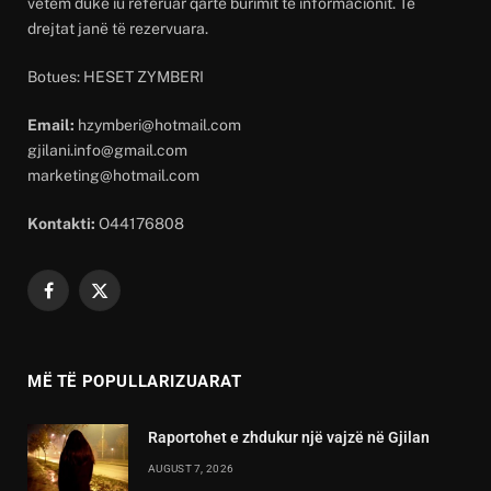
vetëm duke iu referuar qartë burimit të informacionit. Të
drejtat janë të rezervuara.
Botues: HESET ZYMBERI
Email:
hzymberi@hotmail.com
gjilani.info@gmail.com
marketing@hotmail.com
Kontakti:
O44176808
Facebook
X
(Twitter)
MË TË POPULLARIZUARAT
Raportohet e zhdukur një vajzë në Gjilan
AUGUST 7, 2026