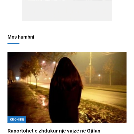
Mos humbni
KRONIKË
Raportohet e zhdukur një vajzë në Gjilan