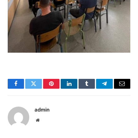
Facebook
Twitter
Pinterest
LinkedIn
Tumblr
Telegram
Email
admin
Website