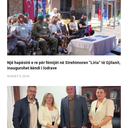
Një hapësirë e re për fëmijët në Strehimoren “Liria” të Gjilanit,
inaugurohet këndi i lodrave
AUGUST 5, 2026