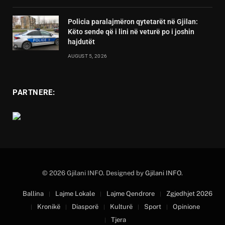
Policia paralajmëron qytetarët në Gjilan:
Këto sende që i lini në veturë po i joshin
hajdutët
AUGUST 5, 2026
PARTNERE:
© 2026 Gjilani INFO. Designed by
Gjilani INFO
.
Ballina
Lajme Lokale
Lajme Qendrore
Zgjedhjet 2026
Kronikë
Diasporë
Kulturë
Sport
Opinione
Tjera