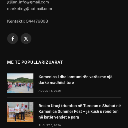
gjilani.info@gmail.com
marketing@hotmail.com
Kontakti:
O44176808
Facebook
X
(Twitter)
MË TË POPULLARIZUARAT
Kamenica i dha lamtumirën verës me një
darkë madhështore
AUGUST 5, 2026
Besim Uruçi triumfon në Turneun e Shahut në
Kamenica Summer Fest – ja kush u renditën
në katër vendet e para
AUGUST 5, 2026