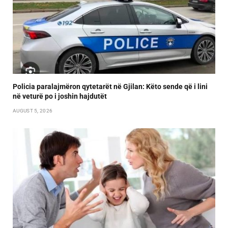
Policia paralajmëron qytetarët në Gjilan: Këto sende që i lini
në veturë po i joshin hajdutët
AUGUST 5, 2026