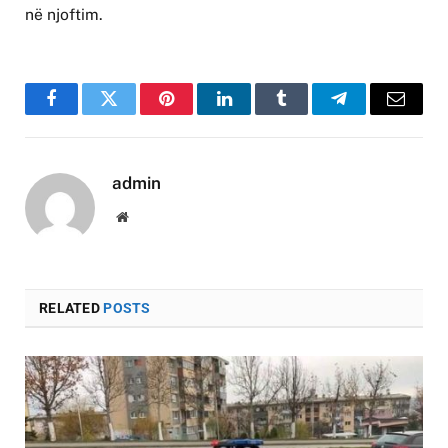
në njoftim.
Facebook
Twitter
Pinterest
LinkedIn
Tumblr
Telegram
Email
admin
Website
RELATED
POSTS