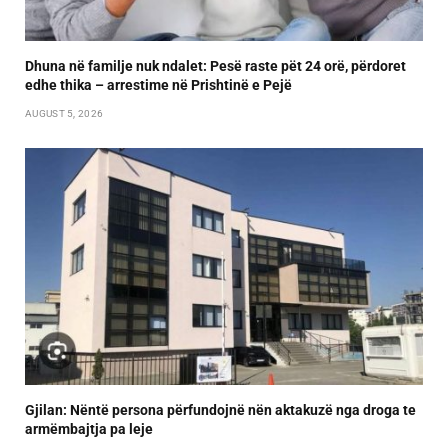
Dhuna në familje nuk ndalet: Pesë raste pët 24 orë, përdoret
edhe thika – arrestime në Prishtinë e Pejë
AUGUST 5, 2026
Gjilan: Nëntë persona përfundojnë nën aktakuzë nga droga te
armëmbajtja pa leje