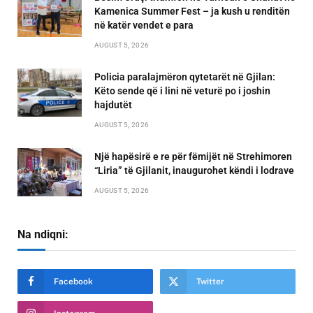
Kamenica Summer Fest – ja kush u renditën
në katër vendet e para
AUGUST 5, 2026
Policia paralajmëron qytetarët në Gjilan:
Këto sende që i lini në veturë po i joshin
hajdutët
AUGUST 5, 2026
Një hapësirë e re për fëmijët në Strehimoren
“Liria” të Gjilanit, inaugurohet këndi i lodrave
AUGUST 5, 2026
Na ndiqni:
Facebook
Twitter