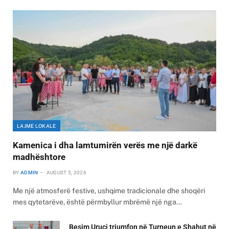
LAJME LOKALE
Kamenica i dha lamtumirën verës me një darkë
madhështore
BY
ADMIN
AUGUST 5, 2026
Me një atmosferë festive, ushqime tradicionale dhe shoqëri
mes qytetarëve, është përmbyllur mbrëmë një nga…
Besim Uruçi triumfon në Turneun e Shahut në