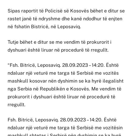
Sipas raportit të Policisë së Kosovës bëhet e ditur se
rastet janë të ndryshme dhe kanë ndodhur të enjten
në fshatin Bistricë, në Leposaviq.
Tutje bëhet e ditur se me vendim të prokurorit i
dyshuari është liruar në procedurë të rregullt.
“Fsh. Bitricë, Leposaviq. 28.09.2023 – 14:20. Është
ndaluar një veturë me targa të Serbisë me vozitës
mashkull kosovar nën dyshimin se ka hyrë ilegalisht
nga Serbia në Republikën e Kosovës. Me vendim të
prokurorit i dyshuari është liruar në procedurë të
rregullt.
Fsh. Bitricë, Leposaviq. 28.09.2023 – 14:20. Është
ndaluar një veturë me targa të Serbisë me vozitësin
mashkull shtetas i Serbisë nën dyshimin se ka hyrë