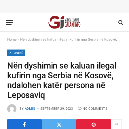
Home
»
Nën dyshimin se kaluan ilegal kufirin nga Serbia në Kosovë, ndalohen katër persona në Leposaviq
KRONIKË
Nën dyshimin se kaluan ilegal
kufirin nga Serbia në Kosovë,
ndalohen katër persona në
Leposaviq
BY
ADMIN
SEPTEMBER 29, 2023
NO COMMENTS