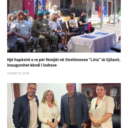
Një hapësirë e re për fëmijët në Strehimoren “Liria” të Gjilanit,
inaugurohet këndi i lodrave
AUGUST 5, 2026