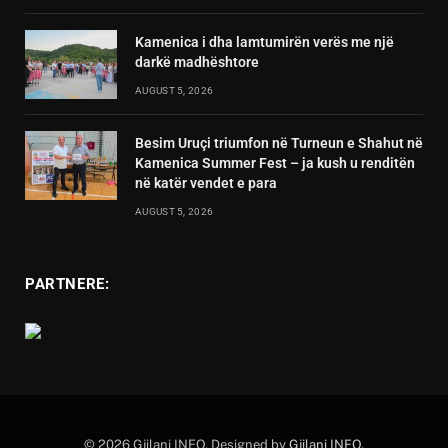
Kamenica i dha lamtumirën verës me një
darkë madhështore
AUGUST 5, 2026
Besim Uruçi triumfon në Turneun e Shahut në
Kamenica Summer Fest – ja kush u renditën
në katër vendet e para
AUGUST 5, 2026
PARTNERE:
© 2026 Gjilani INFO. Designed by
Gjilani INFO
.