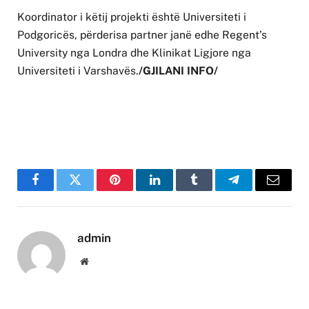
Koordinator i këtij projekti është Universiteti i
Podgoricës, përderisa partner janë edhe Regent’s
University nga Londra dhe Klinikat Ligjore nga
Universiteti i Varshavës.
/GJILANI INFO/
Facebook
Twitter
Pinterest
LinkedIn
Tumblr
Telegram
Email
admin
Website