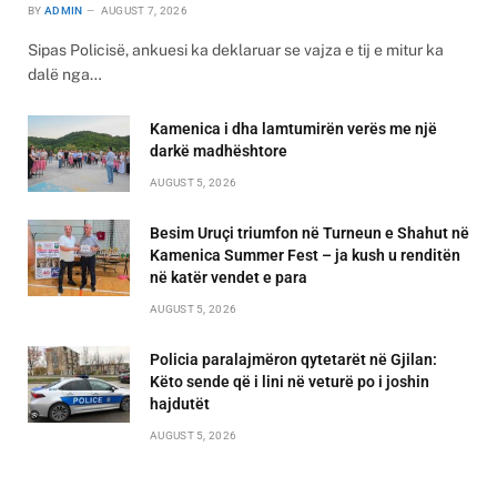
BY
ADMIN
AUGUST 7, 2026
Sipas Policisë, ankuesi ka deklaruar se vajza e tij e mitur ka
dalë nga…
Kamenica i dha lamtumirën verës me një
darkë madhështore
AUGUST 5, 2026
Besim Uruçi triumfon në Turneun e Shahut në
Kamenica Summer Fest – ja kush u renditën
në katër vendet e para
AUGUST 5, 2026
Policia paralajmëron qytetarët në Gjilan:
Këto sende që i lini në veturë po i joshin
hajdutët
AUGUST 5, 2026