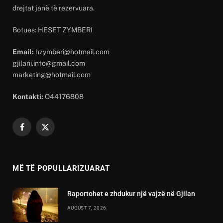
drejtat janë të rezervuara.
Botues: HESET ZYMBERI
Email:
hzymberi@hotmail.com
gjilani.info@gmail.com
marketing@hotmail.com
Kontakti:
O44176808
Facebook
X
(Twitter)
MË TË POPULLARIZUARAT
Raportohet e zhdukur një vajzë në Gjilan
AUGUST 7, 2026