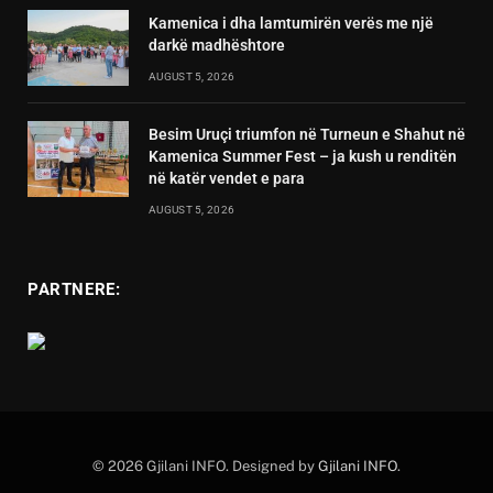
Kamenica i dha lamtumirën verës me një
darkë madhështore
AUGUST 5, 2026
Besim Uruçi triumfon në Turneun e Shahut në
Kamenica Summer Fest – ja kush u renditën
në katër vendet e para
AUGUST 5, 2026
PARTNERE:
© 2026 Gjilani INFO. Designed by
Gjilani INFO
.