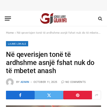
Home
»
Në qeverisjen tonë të ardhshme asnjë fshat nuk do të mbetet anash
LAJME LOKALE
Në qeverisjen tonë të
ardhshme asnjë fshat nuk do
të mbetet anash
BY
ADMIN
OCTOBER 11, 2025
NO COMMENTS