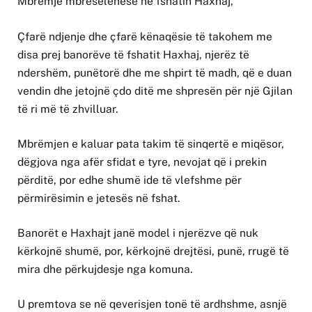
Mbrëmje mbresëlënëse në fshatin Haxhaj,
Çfarë ndjenje dhe çfarë kënaqësie të takohem me
disa prej banorëve të fshatit Haxhaj, njerëz të
ndershëm, punëtorë dhe me shpirt të madh, që e duan
vendin dhe jetojnë çdo ditë me shpresën për një Gjilan
të ri më të zhvilluar.
Mbrëmjen e kaluar pata takim të sinqertë e miqësor,
dëgjova nga afër sfidat e tyre, nevojat që i prekin
përditë, por edhe shumë ide të vlefshme për
përmirësimin e jetesës në fshat.
Banorët e Haxhajt janë model i njerëzve që nuk
kërkojnë shumë, por, kërkojnë drejtësi, punë, rrugë të
mira dhe përkujdesje nga komuna.
U premtova se në qeverisjen tonë të ardhshme, asnjë