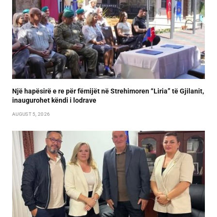
Një hapësirë e re për fëmijët në Strehimoren “Liria” të Gjilanit,
inaugurohet këndi i lodrave
AUGUST 5, 2026