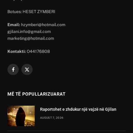
Botues: HESET ZYMBERI
Email:
hzymberi@hotmail.com
gjilani.info@gmail.com
marketing@hotmail.com
Kontakti:
O44176808
Facebook
X
(Twitter)
MË TË POPULLARIZUARAT
Raportohet e zhdukur një vajzë në Gjilan
AUGUST 7, 2026