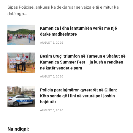
Sipas Policisë, ankuesi ka deklaruar se vajza e tij e mitur ka
dalë nga…
Kamenica i dha lamtumirën verës me një
darkë madhështore
AUGUST 5, 2026
Besim Uruçi triumfon në Turneun e Shahut në
Kamenica Summer Fest – ja kush u renditën
në katër vendet e para
AUGUST 5, 2026
Policia paralajmëron qytetarët në Gjilan:
Këto sende që i lini në veturë po i joshin
hajdutët
AUGUST 5, 2026
Na ndiqni: