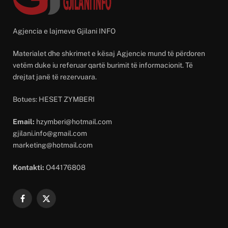
Agjencia e lajmeve Gjilani INFO
Materialet dhe shkrimet e kësaj Agjencie mund të përdoren
vetëm duke iu referuar qartë burimit të informacionit. Të
drejtat janë të rezervuara.
Botues: HESET ZYMBERI
Email:
hzymberi@hotmail.com
gjilani.info@gmail.com
marketing@hotmail.com
Kontakti:
O44176808
Facebook
X
(Twitter)