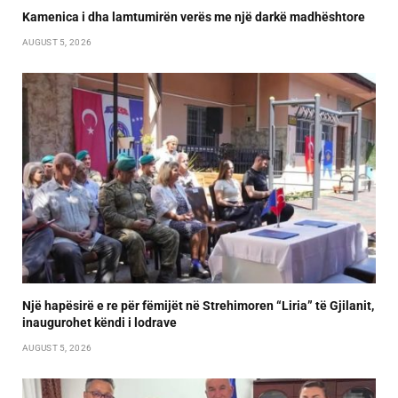
Kamenica i dha lamtumirën verës me një darkë madhështore
AUGUST 5, 2026
Një hapësirë e re për fëmijët në Strehimoren “Liria” të Gjilanit,
inaugurohet këndi i lodrave
AUGUST 5, 2026