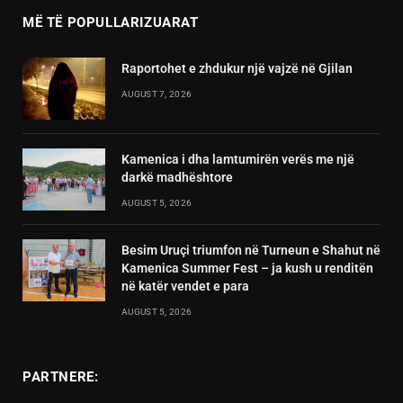
MË TË POPULLARIZUARAT
Raportohet e zhdukur një vajzë në Gjilan
AUGUST 7, 2026
Kamenica i dha lamtumirën verës me një
darkë madhështore
AUGUST 5, 2026
Besim Uruçi triumfon në Turneun e Shahut në
Kamenica Summer Fest – ja kush u renditën
në katër vendet e para
AUGUST 5, 2026
PARTNERE: