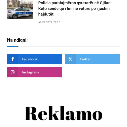
Policia paralajmëron qytetarët në Gjilan:
Këto sende që i lini në veturë po i joshin
hajdutët
AUGUST 5, 2026
Na ndiqni:
Facebook
Twitter
Instagram