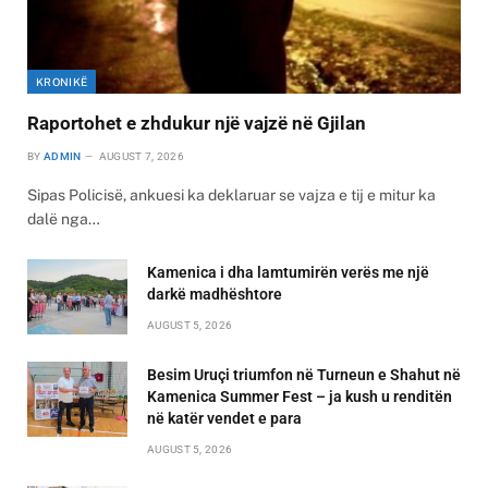
KRONIKË
Raportohet e zhdukur një vajzë në Gjilan
BY
ADMIN
AUGUST 7, 2026
Sipas Policisë, ankuesi ka deklaruar se vajza e tij e mitur ka
dalë nga…
Kamenica i dha lamtumirën verës me një
darkë madhështore
AUGUST 5, 2026
Besim Uruçi triumfon në Turneun e Shahut në
Kamenica Summer Fest – ja kush u renditën
në katër vendet e para
AUGUST 5, 2026