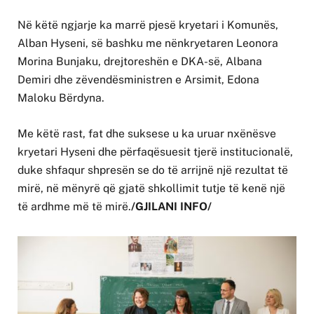
Në këtë ngjarje ka marrë pjesë kryetari i Komunës,
Alban Hyseni, së bashku me nënkryetaren Leonora
Morina Bunjaku, drejtoreshën e DKA-së, Albana
Demiri dhe zëvendësministren e Arsimit, Edona
Maloku Bërdyna.
Me këtë rast, fat dhe suksese u ka uruar nxënësve
kryetari Hyseni dhe përfaqësuesit tjerë institucionalë,
duke shfaqur shpresën se do të arrijnë një rezultat të
mirë, në mënyrë që gjatë shkollimit tutje të kenë një
të ardhme më të mirë.
/GJILANI INFO/