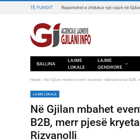
TË FUNDIT
Raportohet e zhdukur një vajzë në Gjila
LAJME
LAJME
BALLINA
LOKALE
QENDRORE
Home
»
Në Gjilan mbahet eventi biznesor ndërsektorial B2B, me
LAJME LOKALE
Në Gjilan mbahet event
B2B, merr pjesë kryeta
Rizvanolli