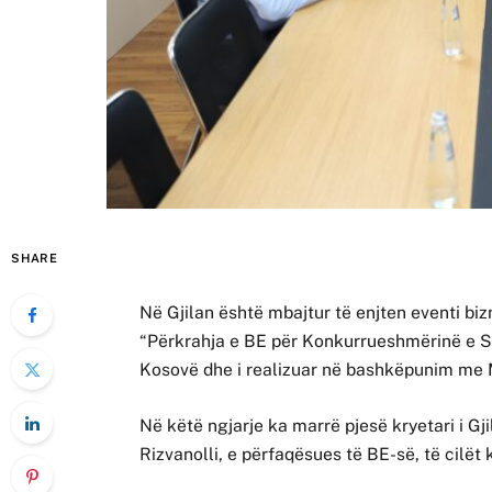
SHARE
Në Gjilan është mbajtur të enjten eventi biz
“Përkrahja e BE për Konkurrueshmërinë e Sek
Kosovë dhe i realizuar në bashkëpunim me 
Në këtë ngjarje ka marrë pjesë kryetari i Gj
Rizvanolli, e përfaqësues të BE-së, të cilë