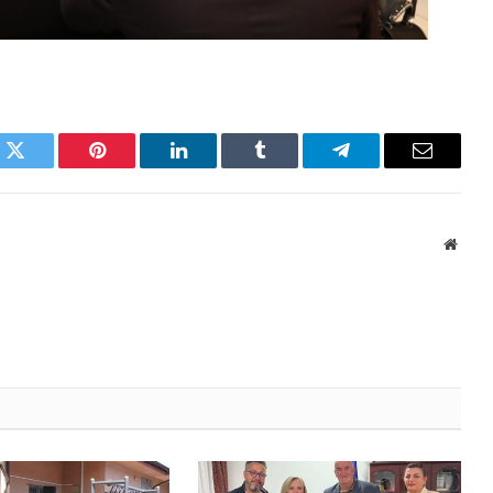
k
Twitter
Pinterest
LinkedIn
Tumblr
Telegram
Email
Websi