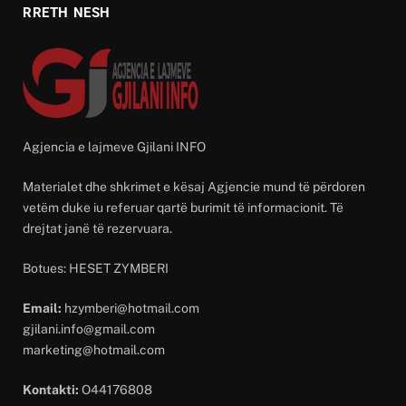
RRETH NESH
Agjencia e lajmeve Gjilani INFO
Materialet dhe shkrimet e kësaj Agjencie mund të përdoren
vetëm duke iu referuar qartë burimit të informacionit. Të
drejtat janë të rezervuara.
Botues: HESET ZYMBERI
Email:
hzymberi@hotmail.com
gjilani.info@gmail.com
marketing@hotmail.com
Kontakti:
O44176808