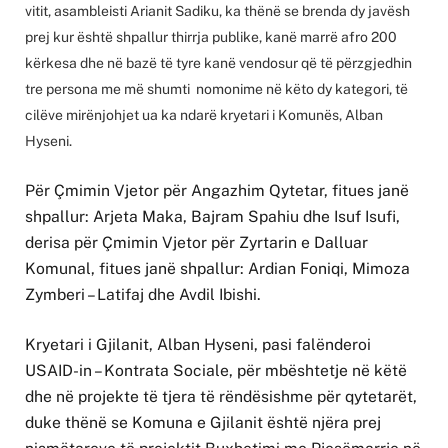
vitit, asambleisti Arianit Sadiku, ka thënë se brenda dy javësh
prej kur është shpallur thirrja publike, kanë marrë afro 200
kërkesa dhe në bazë të tyre kanë vendosur që të përzgjedhin
tre persona me më shumti nomonime në këto dy kategori, të
cilëve mirënjohjet ua ka ndarë kryetari i Komunës, Alban
Hyseni.
Për Çmimin Vjetor për Angazhim Qytetar, fitues janë
shpallur: Arjeta Maka, Bajram Spahiu dhe Isuf Isufi,
derisa për Çmimin Vjetor për Zyrtarin e Dalluar
Komunal, fitues janë shpallur: Ardian Foniqi, Mimoza
Zymberi – Latifaj dhe Avdil Ibishi.
Kryetari i Gjilanit, Alban Hyseni, pasi falënderoi
USAID-in – Kontrata Sociale, për mbështetje në këtë
dhe në projekte të tjera të rëndësishme për qytetarët,
duke thënë se Komuna e Gjilanit është njëra prej