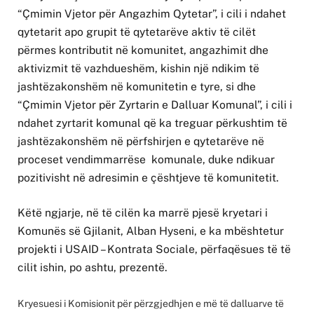
“Çmimin Vjetor për Angazhim Qytetar”, i cili i ndahet
qytetarit apo grupit të qytetarëve aktiv të cilët
përmes kontributit në komunitet, angazhimit dhe
aktivizmit të vazhdueshëm, kishin një ndikim të
jashtëzakonshëm në komunitetin e tyre, si dhe
“Çmimin Vjetor për Zyrtarin e Dalluar Komunal”, i cili i
ndahet zyrtarit komunal që ka treguar përkushtim të
jashtëzakonshëm në përfshirjen e qytetarëve në
proceset vendimmarrëse komunale, duke ndikuar
pozitivisht në adresimin e çështjeve të komunitetit.
Këtë ngjarje, në të cilën ka marrë pjesë kryetari i
Komunës së Gjilanit, Alban Hyseni, e ka mbështetur
projekti i USAID – Kontrata Sociale, përfaqësues të të
cilit ishin, po ashtu, prezentë.
Kryesuesi i Komisionit për përzgjedhjen e më të dalluarve të