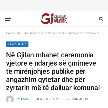
Home
»
Në Gjilan mbahet ceremonia vjetore e ndarjes së çmimeve të mirënjohjes publike për angazhim qytetar dhe për zyrtarin më të dalluar komunal
LAJME LOKALE
Në Gjilan mbahet ceremonia
vjetore e ndarjes së çmimeve
të mirënjohjes publike për
angazhim qytetar dhe për
zyrtarin më të dalluar komunal
BY
ADMIN
DECEMBER 27, 2023
NO COMMENTS