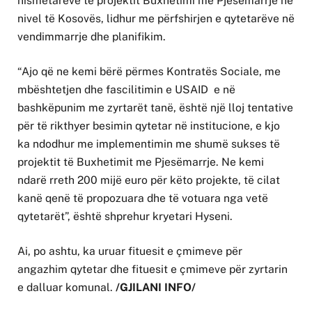
nismëtareve të projektit Buxhetimi me Pjesëmarrje në
nivel të Kosovës, lidhur me përfshirjen e qytetarëve në
vendimmarrje dhe planifikim.
“Ajo që ne kemi bërë përmes Kontratës Sociale, me
mbështetjen dhe fascilitimin e USAID e në
bashkëpunim me zyrtarët tanë, është një lloj tentative
për të rikthyer besimin qytetar në institucione, e kjo
ka ndodhur me implementimin me shumë sukses të
projektit të Buxhetimit me Pjesëmarrje. Ne kemi
ndarë rreth 200 mijë euro për këto projekte, të cilat
kanë qenë të propozuara dhe të votuara nga vetë
qytetarët”, është shprehur kryetari Hyseni.
Ai, po ashtu, ka uruar fituesit e çmimeve për
angazhim qytetar dhe fituesit e çmimeve për zyrtarin
e dalluar komunal.
/GJILANI INFO/