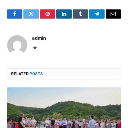
Facebook
Twitter
Pinterest
LinkedIn
Tumblr
Telegram
Email
admin
Website
RELATED
POSTS