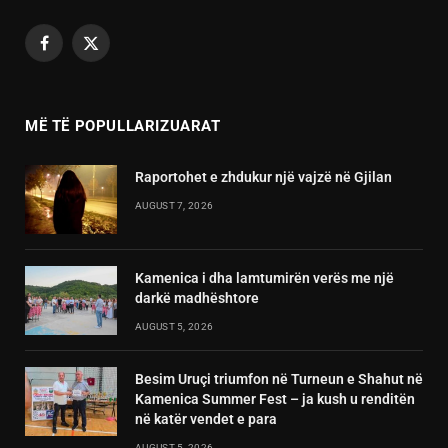
Facebook
X
(Twitter)
MË TË POPULLARIZUARAT
Raportohet e zhdukur një vajzë në Gjilan
AUGUST 7, 2026
Kamenica i dha lamtumirën verës me një
darkë madhështore
AUGUST 5, 2026
Besim Uruçi triumfon në Turneun e Shahut në
Kamenica Summer Fest – ja kush u renditën
në katër vendet e para
AUGUST 5, 2026