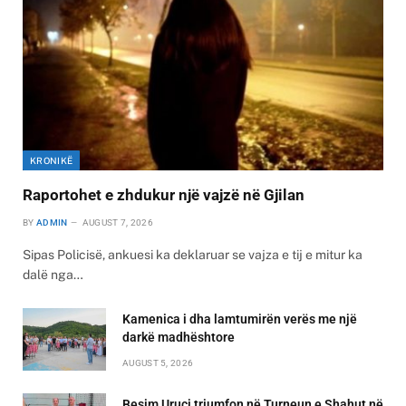
KRONIKË
Raportohet e zhdukur një vajzë në Gjilan
BY
ADMIN
AUGUST 7, 2026
Sipas Policisë, ankuesi ka deklaruar se vajza e tij e mitur ka
dalë nga…
Kamenica i dha lamtumirën verës me një
darkë madhështore
AUGUST 5, 2026
Besim Uruçi triumfon në Turneun e Shahut në