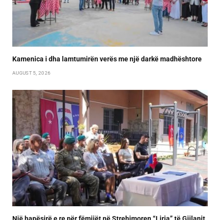
Kamenica i dha lamtumirën verës me një darkë madhështore
AUGUST 5, 2026
Një hapësirë e re për fëmijët në Strehimoren “Liria” të Gjilanit,