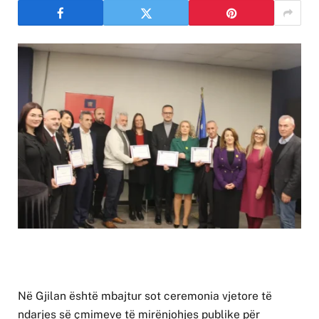
Në Gjilan është mbajtur sot ceremonia vjetore të
ndarjes së çmimeve të mirënjohjes publike për