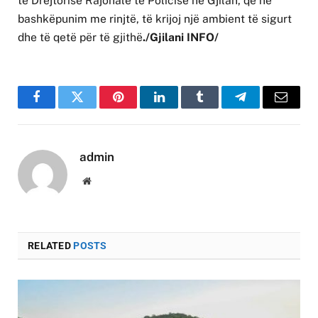
të Drejtorisë Rajonale të Policisë në Gjilan, që në
bashkëpunim me rinjtë, të krijoj një ambient të sigurt
dhe të qetë për të gjithë
./Gjilani INFO/
Facebook
Twitter
Pinterest
LinkedIn
Tumblr
Telegram
Email
admin
Website
RELATED
POSTS