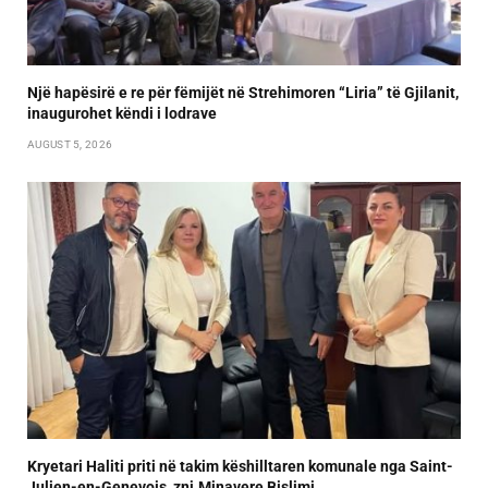
Një hapësirë e re për fëmijët në Strehimoren “Liria” të Gjilanit,
inaugurohet këndi i lodrave
AUGUST 5, 2026
Kryetari Haliti priti në takim këshilltaren komunale nga Saint-
Julien-en-Genevois, znj.Minavere Bislimi