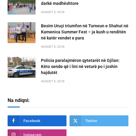
darkë madhështore
AUGUST 5, 2026
Besim Uruçi triumfon në Turneun e Shahut në
Kamenica Summer Fest – ja kush u renditën
në katër vendet e para
AUGUST 5, 2026
Policia paralajmëron qytetarët në Gjilan:
Këto sende që i lini në veturë po i joshin
hajdutët
AUGUST 5, 2026
Na ndiqni:
Facebook
Twitter
Instagram