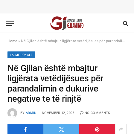
Home
»
Në Gjilan është mbajtur ligjërata vetëdijësues për parandalimin e dukurive negative te të rinjtë
LAJME LOKALE
Në Gjilan është mbajtur
ligjërata vetëdijësues për
parandalimin e dukurive
negative te të rinjtë
BY
ADMIN
NOVEMBER 12, 2025
NO COMMENTS