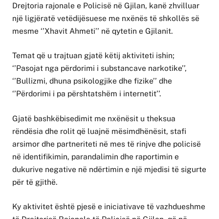
Drejtoria rajonale e Policisë në Gjilan, kanë zhvilluar
një ligjëratë vetëdijësuese me nxënës të shkollës së
mesme ‘’Xhavit Ahmeti’’ në qytetin e Gjilanit.
Temat që u trajtuan gjatë këtij aktiviteti ishin;
‘’Pasojat nga përdorimi i substancave narkotike’’,
‘’Bullizmi, dhuna psikologjike dhe fizike’’ dhe
‘’Përdorimi i pa përshtatshëm i internetit’’.
Gjatë bashkëbisedimit me nxënësit u theksua
rëndësia dhe rolit që luajnë mësimdhënësit, stafi
arsimor dhe partneriteti në mes të rinjve dhe policisë
në identifikimin, parandalimin dhe raportimin e
dukurive negative në ndërtimin e një mjedisi të sigurte
për të gjithë.
Ky aktivitet është pjesë e iniciativave të vazhdueshme