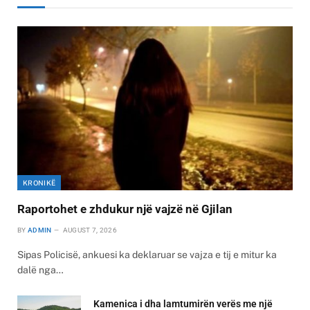
KRONIKË
Raportohet e zhdukur një vajzë në Gjilan
BY
ADMIN
AUGUST 7, 2026
Sipas Policisë, ankuesi ka deklaruar se vajza e tij e mitur ka
dalë nga…
Kamenica i dha lamtumirën verës me një