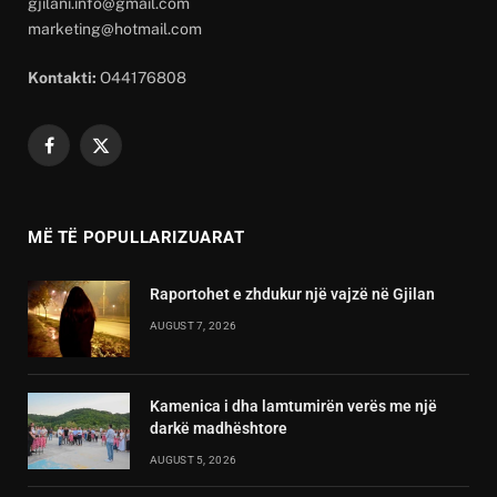
gjilani.info@gmail.com
marketing@hotmail.com
Kontakti:
O44176808
Facebook
X
(Twitter)
MË TË POPULLARIZUARAT
Raportohet e zhdukur një vajzë në Gjilan
AUGUST 7, 2026
Kamenica i dha lamtumirën verës me një
darkë madhështore
AUGUST 5, 2026