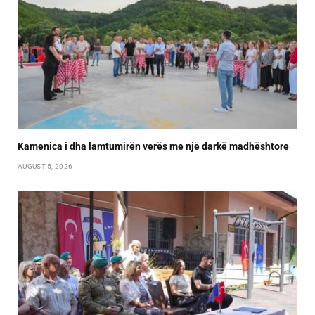
Kamenica i dha lamtumirën verës me një darkë madhështore
AUGUST 5, 2026