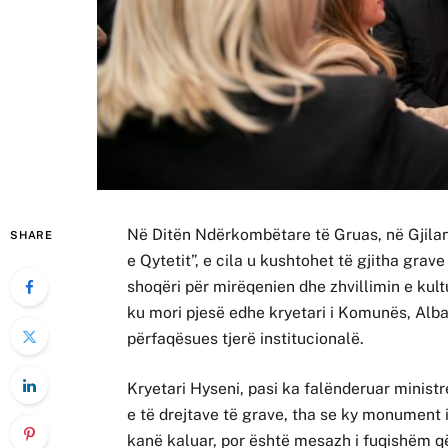
Në Ditën Ndërkombëtare të Gruas, në Gjila
SHARE
e Qytetit”, e cila u kushtohet të gjitha grav
shoqëri për mirëqenien dhe zhvillimin e kult
ku mori pjesë edhe kryetari i Komunës, Alba
përfaqësues tjerë institucionalë.
Kryetari Hyseni, pasi ka falënderuar minist
e të drejtave të grave, tha se ky monument i
kanë kaluar, por është mesazh i fuqishëm që