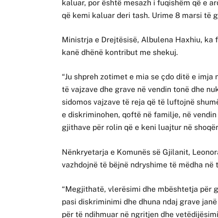
kaluar, por është mesazh i fuqishëm që e ar
që kemi kaluar deri tash. Urime 8 marsi të gj
Ministrja e Drejtësisë, Albulena Haxhiu, ka f
kanë dhënë kontribut me shekuj.
“Ju shpreh zotimet e mia se çdo ditë e imja 
të vajzave dhe grave në vendin tonë dhe nu
sidomos vajzave të reja që të luftojnë shumë
e diskriminohen, qoftë në familje, në vendi
gjithave për rolin që e keni luajtur në shoqë
Nënkryetarja e Komunës së Gjilanit, Leonor
vazhdojnë të bëjnë ndryshime të mëdha në të
“Megjithatë, vlerësimi dhe mbështetja për 
pasi diskriminimi dhe dhuna ndaj grave janë
për të ndihmuar në ngritjen dhe vetëdijësimi