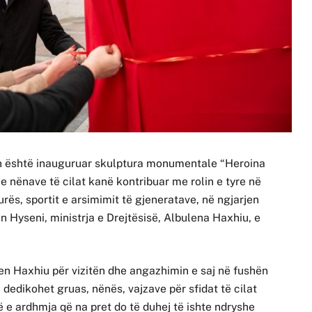
n është inauguruar skulptura monumentale “Heroina
e e nënave të cilat kanë kontribuar me rolin e tyre në
urës, sportit e arsimimit të gjeneratave, në ngjarjen
n Hyseni, ministrja e Drejtësisë, Albulena Haxhiu, e
ren Haxhiu për vizitën dhe angazhimin e saj në fushën
 dedikohet gruas, nënës, vajzave për sfidat të cilat
 e ardhmja që na pret do të duhej të ishte ndryshe