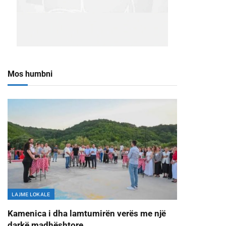
Mos humbni
LAJME LOKALE
Kamenica i dha lamtumirën verës me një
darkë madhështore