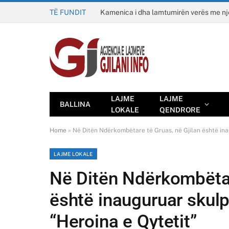
TË FUNDIT
Kamenica i dha lamtumirën verës me n
LAJME
LAJME
BALLINA
LOKALE
QENDRORE
Home
»
Në Ditën Ndërkombëtare të Gruas, në Gjilan është in
LAJME LOKALE
Në Ditën Ndërkombëtar
është inauguruar skul
“Heroina e Qytetit”