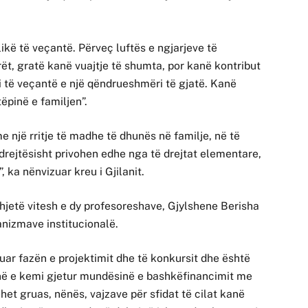
ikë të veçantë. Përveç luftës e ngjarjeve të
rët, gratë kanë vuajtje të shumta, por kanë kontribut
ri të veçantë e një qëndrueshmëri të gjatë. Kanë
ëpinë e familjen”.
me një rritje të madhe të dhunës në familje, në të
drejtësisht privohen edhe nga të drejtat elementare,
, ka nënvizuar kreu i Gjilanit.
dhjetë vitesh e dy profesoreshave, Gjylshene Berisha
nizmave institucionalë.
uar fazën e projektimit dhe të konkursit dhe është
unë e kemi gjetur mundësinë e bashkëfinancimit me
et gruas, nënës, vajzave për sfidat të cilat kanë