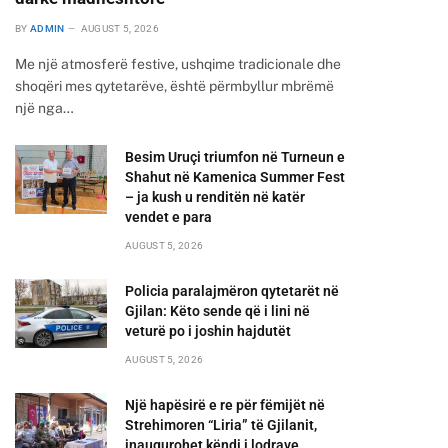
BY
ADMIN
AUGUST 5, 2026
Me një atmosferë festive, ushqime tradicionale dhe
shoqëri mes qytetarëve, është përmbyllur mbrëmë
një nga…
Besim Uruçi triumfon në Turneun e
Shahut në Kamenica Summer Fest
– ja kush u renditën në katër
vendet e para
AUGUST 5, 2026
Policia paralajmëron qytetarët në
Gjilan: Këto sende që i lini në
veturë po i joshin hajdutët
AUGUST 5, 2026
Një hapësirë e re për fëmijët në
Strehimoren “Liria” të Gjilanit,
inaugurohet këndi i lodrave