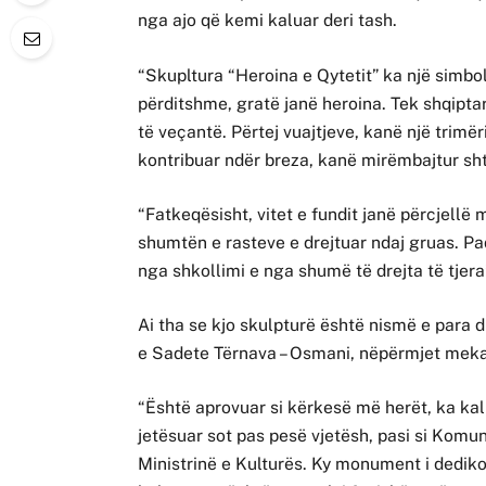
nga ajo që kemi kaluar deri tash.
“Skupltura “Heroina e Qytetit” ka një simbol
përditshme, gratë janë heroina. Tek shqipta
të veçantë. Përtej vuajtjeve, kanë një trimë
kontribuar ndër breza, kanë mirëmbajtur sht
“Fatkeqësisht, vitet e fundit janë përcjellë 
shumtën e rasteve e drejtuar ndaj gruas. Pa
nga shkollimi e nga shumë të drejta të tjera”
Ai tha se kjo skulpturë është nismë e para 
e Sadete Tërnava – Osmani, nëpërmjet meka
“Është aprovuar si kërkesë më herët, ka kal
jetësuar sot pas pesë vjetësh, pasi si Kom
Ministrinë e Kulturës. Ky monument i dedikoh