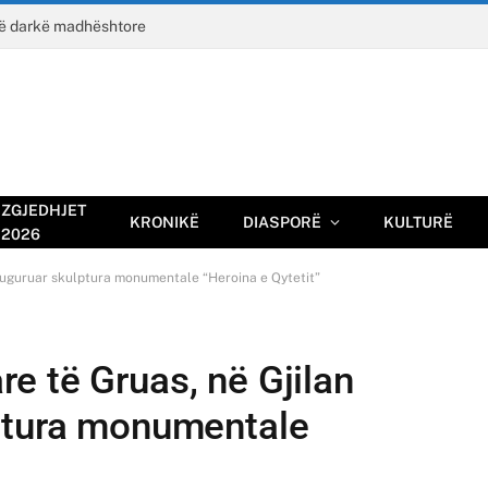
jë darkë madhështore
ZGJEDHJET
KRONIKË
DIASPORË
KULTURË
2026
auguruar skulptura monumentale “Heroina e Qytetit”
e të Gruas, në Gjilan
ptura monumentale