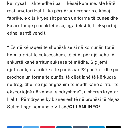
ku mysafir ishte edhe i pari i kësaj komune. Me këtë
rast kryetari Haliti, ka përgëzuar pronarin e kësaj
fabrike, e cila kryesisht punon uniforma të punës dhe
ka arritur që produktet e saj nga tekstili, ti eksportoj
edhe jashtë vendit.
“ Është kënaqësi të shohësh se si në komunën tonë
kemi afarist të suksesshëm, të cilët për një kohë të
shkurtë kanë arritur suksese të mëdha. Siç jemi
njoftuar kjo fabrikë ka të punësuar 22 punëtor dhe po
prodhon uniforma të punës, të cilët janë të kërkuara
në treg, dhe me një angazhim të madh kanë arritur të
eksportojnë në vendet e ndryshme” , u shpreh kryetari
Haliti. Përndryshe ky biznes është në pronësi të Nejaz
Selimit nga komuna e Vitisë
./GJILANI INFO/