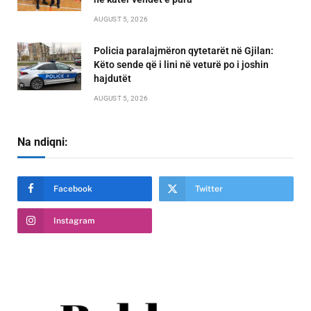
AUGUST 5, 2026
Policia paralajmëron qytetarët në Gjilan:
Këto sende që i lini në veturë po i joshin
hajdutët
AUGUST 5, 2026
Na ndiqni:
Facebook
Twitter
Instagram