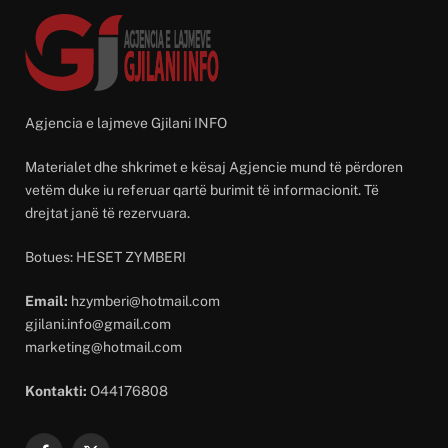
Agjencia e lajmeve Gjilani INFO
Materialet dhe shkrimet e kësaj Agjencie mund të përdoren
vetëm duke iu referuar qartë burimit të informacionit. Të
drejtat janë të rezervuara.
Botues: HESET ZYMBERI
Email:
hzymberi@hotmail.com
gjilani.info@gmail.com
marketing@hotmail.com
Kontakti:
O44176808