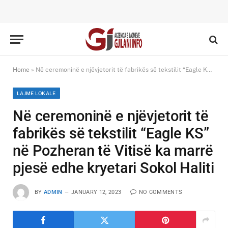
Home
»
Në ceremoninë e njëvjetorit të fabrikës së tekstilit “Eagle KS” në Pozheran të Vitisë ka marrë pjesë edhe kryetari Sokol Haliti
LAJME LOKALE
Në ceremoninë e njëvjetorit të
fabrikës së tekstilit “Eagle KS”
në Pozheran të Vitisë ka marrë
pjesë edhe kryetari Sokol Haliti
BY
ADMIN
JANUARY 12, 2023
NO COMMENTS