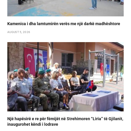
Kamenica i dha lamtumirën verës me një darkë madhështore
AUGUST 5, 2026
Një hapësirë e re për fëmijët në Strehimoren “Liria” të Gjilanit,
inaugurohet këndi i lodrave