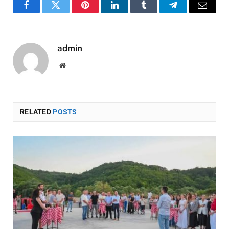
Facebook
Twitter
Pinterest
LinkedIn
Tumblr
Telegram
Email
admin
Website
RELATED
POSTS