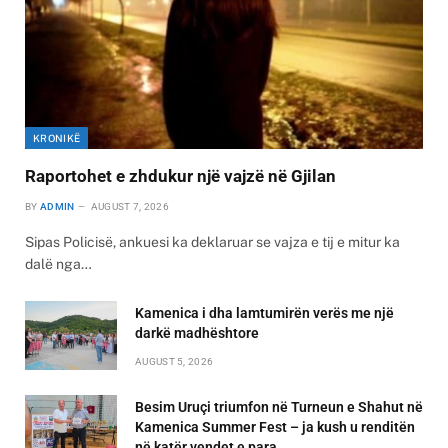
KRONIKË
Raportohet e zhdukur një vajzë në Gjilan
BY
ADMIN
AUGUST 7, 2026
Sipas Policisë, ankuesi ka deklaruar se vajza e tij e mitur ka
dalë nga…
Kamenica i dha lamtumirën verës me një
darkë madhështore
AUGUST 5, 2026
Besim Uruçi triumfon në Turneun e Shahut në
Kamenica Summer Fest – ja kush u renditën
në katër vendet e para