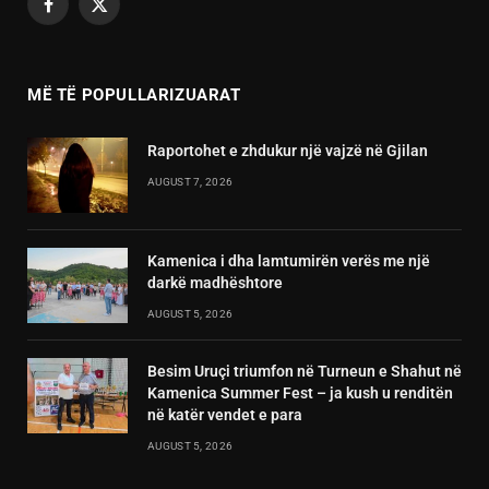
Facebook
X
(Twitter)
MË TË POPULLARIZUARAT
Raportohet e zhdukur një vajzë në Gjilan
AUGUST 7, 2026
Kamenica i dha lamtumirën verës me një
darkë madhështore
AUGUST 5, 2026
Besim Uruçi triumfon në Turneun e Shahut në
Kamenica Summer Fest – ja kush u renditën
në katër vendet e para
AUGUST 5, 2026