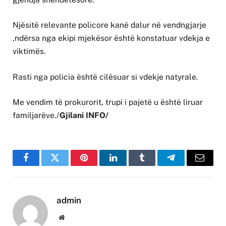
Njësitë relevante policore kanë dalur në vendngjarje
,ndërsa nga ekipi mjekësor është konstatuar vdekja e
viktimës.
Rasti nga policia është cilësuar si vdekje natyrale.
Me vendim të prokurorit, trupi i pajetë u është liruar
familjarëve./
Gjilani INFO/
Facebook
Twitter
Pinterest
LinkedIn
Tumblr
Telegram
Email
admin
Website