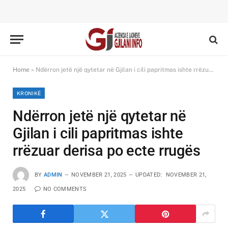
Home
»
Ndërron jetë një qytetar në Gjilan i cili papritmas ishte rrëzuar derisa po ecte rrugës
KRONIKË
Ndërron jetë një qytetar në
Gjilan i cili papritmas ishte
rrëzuar derisa po ecte rrugës
BY
ADMIN
NOVEMBER 21, 2025
UPDATED:
NOVEMBER 21,
2025
NO COMMENTS