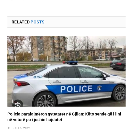
RELATED
POSTS
Policia paralajmëron qytetarët në Gjilan: Këto sende që i lini
në veturë po i joshin hajdutët
AUGUST 5, 2026