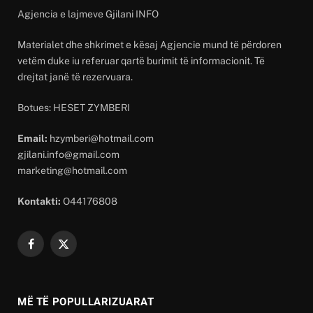
Agjencia e lajmeve Gjilani INFO
Materialet dhe shkrimet e kësaj Agjencie mund të përdoren
vetëm duke iu referuar qartë burimit të informacionit. Të
drejtat janë të rezervuara.
Botues: HESET ZYMBERI
Email:
hzymberi@hotmail.com
gjilani.info@gmail.com
marketing@hotmail.com
Kontakti:
O44176808
Facebook
X
(Twitter)
MË TË POPULLARIZUARAT