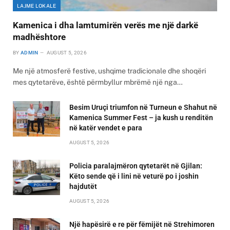
LAJME LOKALE
Kamenica i dha lamtumirën verës me një darkë
madhështore
BY
ADMIN
AUGUST 5, 2026
Me një atmosferë festive, ushqime tradicionale dhe shoqëri
mes qytetarëve, është përmbyllur mbrëmë një nga…
Besim Uruçi triumfon në Turneun e Shahut në
Kamenica Summer Fest – ja kush u renditën
në katër vendet e para
AUGUST 5, 2026
Policia paralajmëron qytetarët në Gjilan:
Këto sende që i lini në veturë po i joshin
hajdutët
AUGUST 5, 2026
Një hapësirë e re për fëmijët në Strehimoren