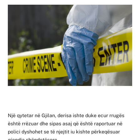
Një qytetar në Gjilan, derisa ishte duke ecur rrugës
është rrëzuar dhe sipas asaj që është raportuar në
polici dyshohet se të njejtit iu kishte përkeqësuar
gjendja shëndetësore.