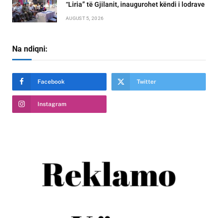
“Liria” të Gjilanit, inaugurohet këndi i lodrave
AUGUST 5, 2026
Na ndiqni:
Facebook
Twitter
Instagram