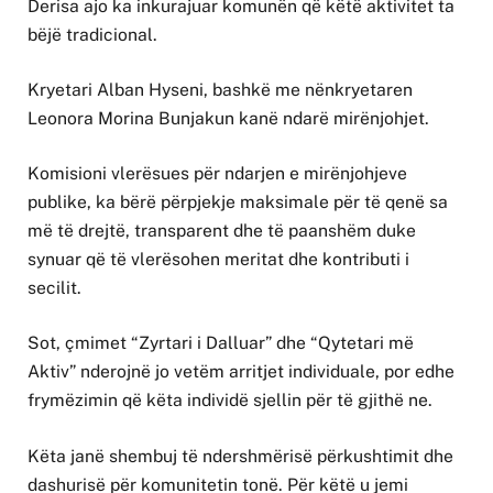
Derisa ajo ka inkurajuar komunën që këtë aktivitet ta
bëjë tradicional.
Kryetari Alban Hyseni, bashkë me nënkryetaren
Leonora Morina Bunjakun kanë ndarë mirënjohjet.
Komisioni vlerësues për ndarjen e mirënjohjeve
publike, ka bërë përpjekje maksimale për të qenë sa
më të drejtë, transparent dhe të paanshëm duke
synuar që të vlerësohen meritat dhe kontributi i
secilit.
Sot, çmimet “Zyrtari i Dalluar” dhe “Qytetari më
Aktiv” nderojnë jo vetëm arritjet individuale, por edhe
frymëzimin që këta individë sjellin për të gjithë ne.
Këta janë shembuj të ndershmërisë përkushtimit dhe
dashurisë për komunitetin tonë. Për këtë u jemi