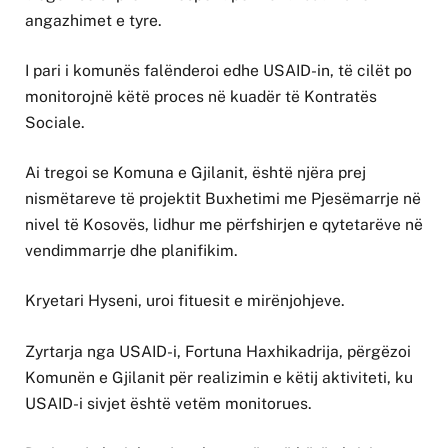
angazhimet e tyre.
I pari i komunës falënderoi edhe USAID-in, të cilët po
monitorojnë këtë proces në kuadër të Kontratës
Sociale.
Ai tregoi se Komuna e Gjilanit, është njëra prej
nismëtareve të projektit Buxhetimi me Pjesëmarrje në
nivel të Kosovës, lidhur me përfshirjen e qytetarëve në
vendimmarrje dhe planifikim.
Kryetari Hyseni, uroi fituesit e mirënjohjeve.
Zyrtarja nga USAID-i, Fortuna Haxhikadrija, përgëzoi
Komunën e Gjilanit për realizimin e këtij aktiviteti, ku
USAID-i sivjet është vetëm monitorues.