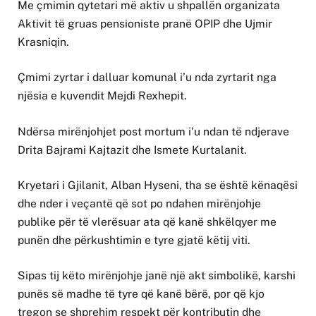
Me çmimin qytetari më aktiv u shpallën organizata
Aktivit të gruas pensioniste pranë OPIP dhe Ujmir
Krasniqin.
Çmimi zyrtar i dalluar komunal i’u nda zyrtarit nga
njësia e kuvendit Mejdi Rexhepit.
Ndërsa mirënjohjet post mortum i’u ndan të ndjerave
Drita Bajrami Kajtazit dhe Ismete Kurtalanit.
Kryetari i Gjilanit, Alban Hyseni, tha se është kënaqësi
dhe nder i veçantë që sot po ndahen mirënjohje
publike për të vlerësuar ata që kanë shkëlqyer me
punën dhe përkushtimin e tyre gjatë këtij viti.
Sipas tij këto mirënjohje janë një akt simbolikë, karshi
punës së madhe të tyre që kanë bërë, por që kjo
tregon se shprehim respekt për kontributin dhe