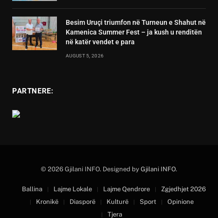
Besim Uruçi triumfon në Turneun e Shahut në
Kamenica Summer Fest – ja kush u renditën
në katër vendet e para
AUGUST 5, 2026
PARTNERE:
© 2026 Gjilani INFO. Designed by
Gjilani INFO
.
Ballina
Lajme Lokale
Lajme Qendrore
Zgjedhjet 2026
Kronikë
Diasporë
Kulturë
Sport
Opinione
Tjera