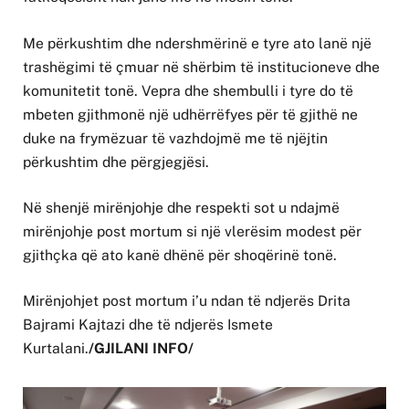
Me përkushtim dhe ndershmërinë e tyre ato lanë një
trashëgimi të çmuar në shërbim të institucioneve dhe
komunitetit tonë. Vepra dhe shembulli i tyre do të
mbeten gjithmonë një udhërrëfyes për të gjithë ne
duke na frymëzuar të vazhdojmë me të njëjtin
përkushtim dhe përgjegjësi.
Në shenjë mirënjohje dhe respekti sot u ndajmë
mirënjohje post mortum si një vlerësim modest për
gjithçka që ato kanë dhënë për shoqërinë tonë.
Mirënjohjet post mortum i’u ndan të ndjerës Drita
Bajrami Kajtazi dhe të ndjerës Ismete
Kurtalani.
/GJILANI INFO/