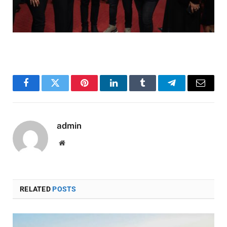
Facebook
Twitter
Pinterest
LinkedIn
Tumblr
Telegram
Email
admin
Website
RELATED
POSTS