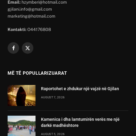
Email:
hzymberi@hotmail.com
gjilani.info@gmail.com
marketing@hotmail.com
Kontakti:
O44176808
Facebook
X
(Twitter)
MË TË POPULLARIZUARAT
Raportohet e zhdukur një vajzë në Gjilan
AUGUST 7, 2026
Kamenica i dha lamtumirën verës me një
darkë madhështore
AUGUST 5, 2026