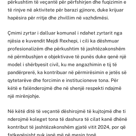
përkushtim të veçantë për përfshirjen dhe fuqizimin e
të rinjve në aktivitete për barazi gjinore, duke krijuar
hapësira për rritje dhe zhvillim në vazhdimësi.
Çmimi zyrtar i dalluar komunal i ndahet zyrtarit nga
njësia e kuvendit Mejdi Rexhepi, i cili ka dëshmuar
profesionalizëm dhe përkushtim të jashtëzakonshëm
në përmbushjen e objektivave të punës duke qenë një
model i shërbyesit civil, ku me angazhimin e tij të
pandërprerë, ka kontribuar në përmirësimin e jetës së
qytetarëve dhe forcimin e institucioneve tona. Për
këtë e falënderojmë dhe në shenjë respekti ndajmë
një mirënjohje.
Në këtë ditë të veçantë dëshirojmë të kujtojmë dhe ti
nderojmë koleget tona të dashura të cilat kanë dhënë
kontribut të jashtëzakonshëm gjatë vitit 2024, por që
fatkeqësisht nuk janë më në mesin tonë.