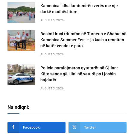
Kamenica i dha lamtumirën verës me një
darkë madhështore
AUGUST 5, 2026
Besim Uruçi triumfon në Turneun e Shahut në
Kamenica Summer Fest – ja kush u renditën
në katër vendet e para
AUGUST 5, 2026
Policia paralajmëron qytetarët në Gjilan:
Këto sende që i lini në veturë po i joshin
hajdutët
AUGUST 5, 2026
Na ndiqni:
Facebook
Twitter