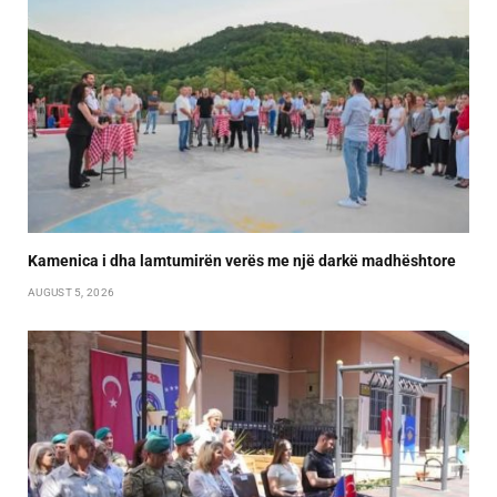
Kamenica i dha lamtumirën verës me një darkë madhështore
AUGUST 5, 2026