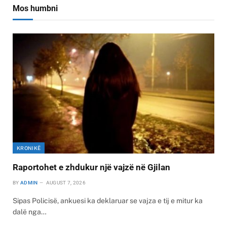
Mos humbni
KRONIKË
Raportohet e zhdukur një vajzë në Gjilan
BY
ADMIN
AUGUST 7, 2026
Sipas Policisë, ankuesi ka deklaruar se vajza e tij e mitur ka
dalë nga…