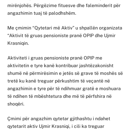
mirënjohës. Përgëzime fituesve dhe faleminderit për
angazhimin tuaj të palodhshëm.
Me çmimin “Qytetari më Aktiv” u shpallën organizata
“Aktivit të gruas pensioniste pranë OPIP dhe Ujmir
Krasniqin.
Aktiviteti i gruas pensioniste pranë OPIP me
aktivitetin e tyre kanë kontribuar jashtëzakonisht
shumë në përmirësimin e jetës së grave të moshës së
tretë ku kanë treguar përkushtim të veçantë në
angazhimin e tyre për të ndihmuar gratë e moshuara
të ndihen të mbështetura dhe më të përfshira në
shoqëri.
Çmimi për angazhim qytetar gjithashtu i ndahet
qytetarit aktiv Ujmir Krasniqi, i cili ka treguar