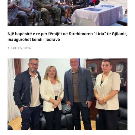
Një hapësirë e re për fëmijët në Strehimoren “Liria” të Gjilanit,
inaugurohet këndi i lodrave
AUGUST 5, 2026