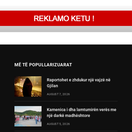
MË TË POPULLARIZUARAT
Raportohet e zhdukur një vajzë në
Gjilan
AUGUST 7, 2026
Kamenica i dha lamtumirën verës me
një darkë madhështore
AUGUST 5, 2026