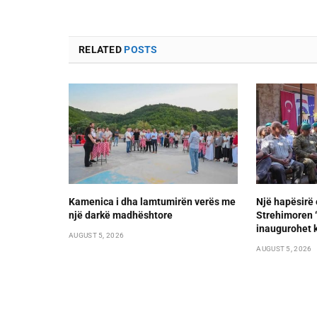
RELATED
POSTS
Kamenica i dha lamtumirën verës me
Një hapësirë 
një darkë madhështore
Strehimoren “L
inaugurohet k
AUGUST 5, 2026
AUGUST 5, 2026