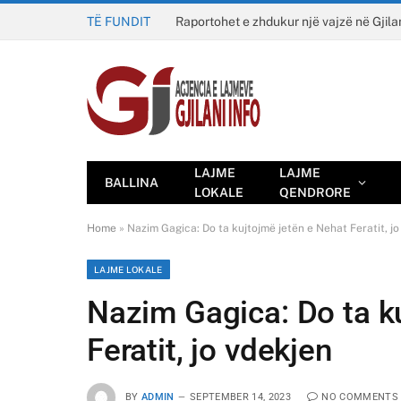
TË FUNDIT
Raportohet e zhdukur një vajzë në Gjila
LAJME
LAJME
BALLINA
LOKALE
QENDRORE
Home
»
Nazim Gagica: Do ta kujtojmë jetën e Nehat Feratit, jo
LAJME LOKALE
Nazim Gagica: Do ta k
Feratit, jo vdekjen
BY
ADMIN
SEPTEMBER 14, 2023
NO COMMENTS