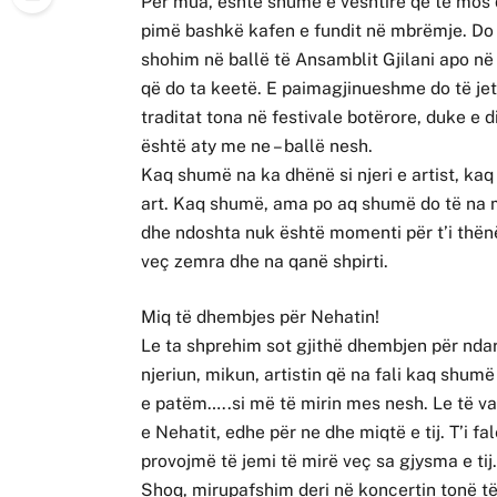
Për mua, është shumë e vështirë që të mos
pimë bashkë kafen e fundit në mbrëmje. Do 
shohim në ballë të Ansamblit Gjilani apo n
që do ta keetë. E paimagjinueshme do të je
traditat tona në festivale botërore, duke e d
është aty me ne – ballë nesh.
Kaq shumë na ka dhënë si njeri e artist, ka
art. Kaq shumë, ama po aq shumë do të na m
dhe ndoshta nuk është momenti për t’i thënë 
veç zemra dhe na qanë shpirti.
Miq të dhembjes për Nehatin!
Le ta shprehim sot gjithë dhembjen për ndarj
njeriun, mikun, artistin që na fali kaq shumë 
e patëm…..si më të mirin mes nesh. Le të va
e Nehatit, edhe për ne dhe miqtë e tij. T’i 
provojmë të jemi të mirë veç sa gjysma e tij
Shoq, mirupafshim deri në koncertin tonë t