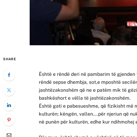
SHARE
Është e rëndë deri në pambarim të gjenden 
rëndë sepse dhembja, sot,e mposhtë secilën f
jashtëzakonshëm që ne e patëm mik të gëzi
bashkëshort e vëlla të jashtëzakonshëm.
Është gati e pabesueshme, që fizikisht më n
kulturën; këngën, vallen….për njeriun që nuk
në punën për kulturën, edhe kur ndihmohej 