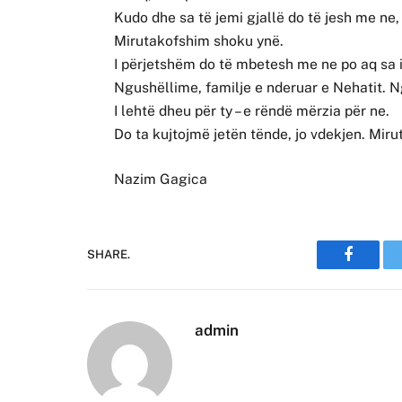
Kudo dhe sa të jemi gjallë do të jesh me n
Mirutakofshim shoku ynë.
I përjetshëm do të mbetesh me ne po aq sa i
Ngushëllime, familje e nderuar e Nehatit. N
I lehtë dheu për ty – e rëndë mërzia për ne.
Do ta kujtojmë jetën tënde, jo vdekjen. Mir
Nazim Gagica
SHARE.
Faceboo
admin