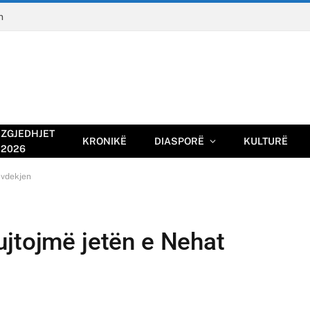
n
ZGJEDHJET
KRONIKË
DIASPORË
KULTURË
2026
 vdekjen
ujtojmë jetën e Nehat