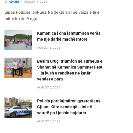
BY
ADMIN
AUGUST 7, 2026
Sipas Policisë, ankuesi ka deklaruar se vajza e tij e
mitur ka dalë nga…
Kamenica i dha lamtumirën verës
me një darkë madhështore
AUGUST 5, 2026
Besim Uruçi triumfon në Turneun e
Shahut në Kamenica Summer Fest
– ja kush u renditën në katër
vendet e para
AUGUST 5, 2026
Policia paralajmëron qytetarët në
Gjilan: Këto sende që i lini në
veturë po i joshin hajdutët
AUGUST 5, 2026