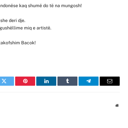
e, ndonëse kaq shumë do të na mungosh!
she deri dje.
gushëllime miq e artistë.
utakofshim Bacok!
k
Twitter
Pinterest
LinkedIn
Tumblr
Telegram
Email
Websi