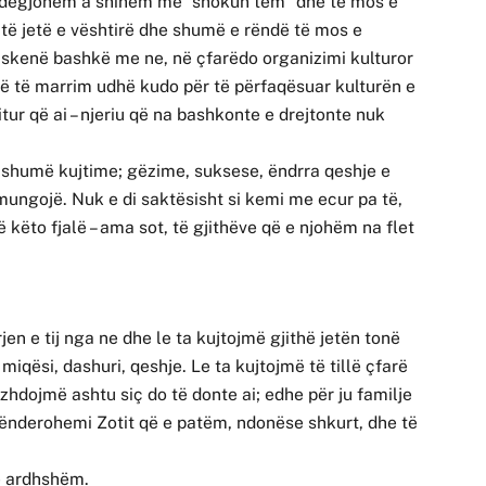
 dëgjohem a shihem me” shokun tem” dhe të mos e
të jetë e vështirë dhe shumë e rëndë të mos e
ë skenë bashkë me ne, në çfarëdo organizimi kulturor
të të marrim udhë kudo për të përfaqësuar kulturën e
itur që ai – njeriu që na bashkonte e drejtonte nuk
q shumë kujtime; gëzime, suksese, ëndrra qeshje e
ungojë. Nuk e di saktësisht si kemi me ecur pa të,
këto fjalë – ama sot, të gjithëve që e njohëm na flet
en e tij nga ne dhe le ta kujtojmë gjithë jetën tonë
miqësi, dashuri, qeshje. Le ta kujtojmë të tillë çfarë
zhdojmë ashtu siç do të donte ai; edhe për ju familje
falënderohemi Zotit që e patëm, ndonëse shkurt, dhe të
.
ë ardhshëm.