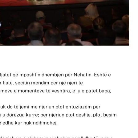
fjalët që mposhtin dhembjen për Nehatin. Është e
jalë, secilin mendim për një njeri të
meve e momenteve të vështira, e ju e patët baba,
uk do të jemi me njeriun plot entuziazëm për
 u dorëzua kurrë; për njeriun plot qeshje, plot besim
e edhe kur nuk ndihmohej.