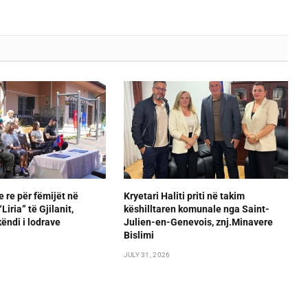
e re për fëmijët në
Kryetari Haliti priti në takim
iria” të Gjilanit,
këshilltaren komunale nga Saint-
ëndi i lodrave
Julien-en-Genevois, znj.Minavere
Bislimi
JULY 31, 2026